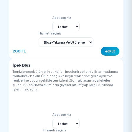
işlemine geçilir.
Adet seçiniz
Hizmeti seçiniz
1500 TL
EK
Etek
Temizlenecek ürünlerin etiketleri incelenir ve temizlik talimatla
muhakkak bakılır.Ürünler açık ve koyu renklerine göre ayrılır v
renklerine uygun şekilde temizlenir.Sonraki aşamada lekeler
çıkarılır.Sıcak hava akımında giysiler alt üst yapılarak kurulam
işlemine geçilir.