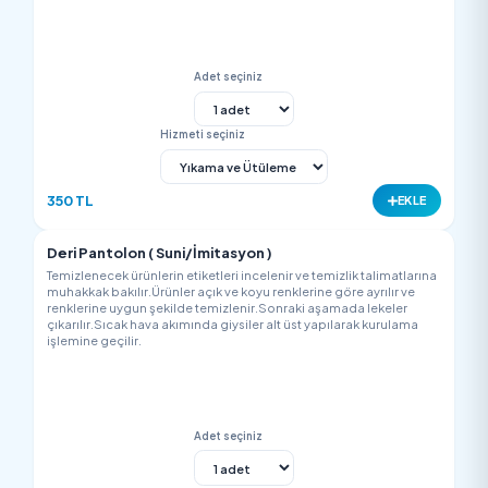
Temizlenecek ürünlerin etiketleri incelenir ve temizlik talimatla
muhakkak bakılır.Ürünler açık ve koyu renklerine göre ayrılır v
renklerine uygun şekilde temizlenir.Sonraki aşamada lekeler
çıkarılır.Sıcak hava akımında giysiler alt üst yapılarak kurulam
işlemine geçilir.
Adet seçiniz
Hizmeti seçiniz
200 TL
EK
İpek Pantolon
Temizlenecek ürünlerin etiketleri incelenir ve temizlik talimatla
muhakkak bakılır.Ürünler açık ve koyu renklerine göre ayrılır v
renklerine uygun şekilde temizlenir.Sonraki aşamada lekeler
çıkarılır.Sıcak hava akımında giysiler alt üst yapılarak kurulam