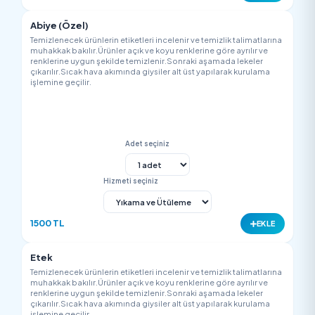
Hizmeti seçiniz
700 TL
EK
İpek Elbise
Temizlenecek ürünlerin etiketleri incelenir ve temizlik talimatla
muhakkak bakılır.Ürünler açık ve koyu renklerine göre ayrılır v
renklerine uygun şekilde temizlenir.Sonraki aşamada lekeler
çıkarılır.Sıcak hava akımında giysiler alt üst yapılarak kurulam
işlemine geçilir.
Adet seçiniz
Hizmeti seçiniz