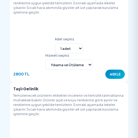
Temizlenecek ürünlerin etiketleri incelenir ve temizlik talimatla
muhakkak bakılır.Ürünler açık ve koyu renklerine göre ayrılır v
renklerine uygun şekilde temizlenir.Sonraki aşamada lekeler
çıkarılır.Sıcak hava akımında giysiler alt üst yapılarak kurulam
işlemine geçilir.
Adet seçiniz
Hizmeti seçiniz
250 TL
EK
Ferace
Temizlenecek ürünlerin etiketleri incelenir ve temizlik talimatla
muhakkak bakılır.Ürünler açık ve koyu renklerine göre ayrılır v
renklerine uygun şekilde temizlenir.Sonraki aşamada lekeler