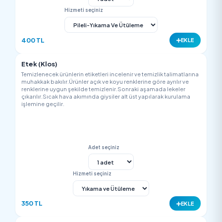
Abiye (Sade)
Temizlenecek ürünlerin etiketleri incelenir ve temizlik talimatla
muhakkak bakılır.Ürünler açık ve koyu renklerine göre ayrılır v
renklerine uygun şekilde temizlenir.Sonraki aşamada lekeler
çıkarılır.Sıcak hava akımında giysiler alt üst yapılarak kurulam
işlemine geçilir.
Adet seçiniz
Hizmeti seçiniz
800 TL
EK
Abiye (Taşlı)
Temizlenecek ürünlerin etiketleri incelenir ve temizlik talimatla