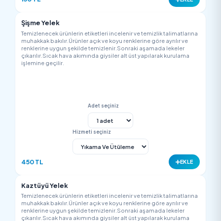
Adet seçiniz
Hizmeti seçiniz
700 TL
EK
Yelek
Temizlenecek ürünlerin etiketleri incelenir ve temizlik talimatla
muhakkak bakılır.Ürünler açık ve koyu renklerine göre ayrılır v
renklerine uygun şekilde temizlenir.Sonraki aşamada lekeler
çıkarılır.Sıcak hava akımında giysiler alt üst yapılarak kurulam
işlemine geçilir.
Adet seçiniz