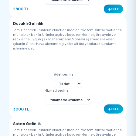
250 TL
EK
Bluz
Temizlenecek ürünlerin etiketleri incelenir ve temizlik talimatla
muhakkak bakılır.Ürünler açık ve koyu renklerine göre ayrılır v
renklerine uygun şekilde temizlenir.Sonraki aşamada lekeler
çıkarılır.Sıcak hava akımında giysiler alt üst yapılarak kurulam
işlemine geçilir.
Adet seçiniz
Hizmeti seçiniz
200 TL
EK
İpek Bluz