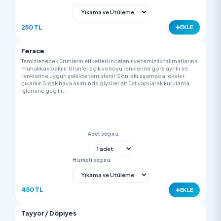
Adet seçiniz
Hizmeti seçiniz
200 TL
EK
Pileli Etek
Temizlenecek ürünlerin etiketleri incelenir ve temizlik talimatla
muhakkak bakılır.Ürünler açık ve koyu renklerine göre ayrılır v
renklerine uygun şekilde temizlenir.Sonraki aşamada lekeler
çıkarılır.Sıcak hava akımında giysiler alt üst yapılarak kurulam
işlemine geçilir.
Adet seçiniz