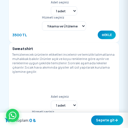
çıkarılır.Sıcak hava akımında giysiler alt üst yapılarak kurulam
işlemine geçilir.
Adet seçiniz
Hizmeti seçiniz
450 TL
EK
Tayyor / Döpiyes
Temizlenecek ürünlerin etiketleri incelenir ve temizlik talimatla
muhakkak bakılır.Ürünler açık ve koyu renklerine göre ayrılır v
renklerine uygun şekilde temizlenir.Sonraki aşamada lekeler
çıkarılır.Sıcak hava akımında giysiler alt üst yapılarak kurulam
işlemine geçilir.