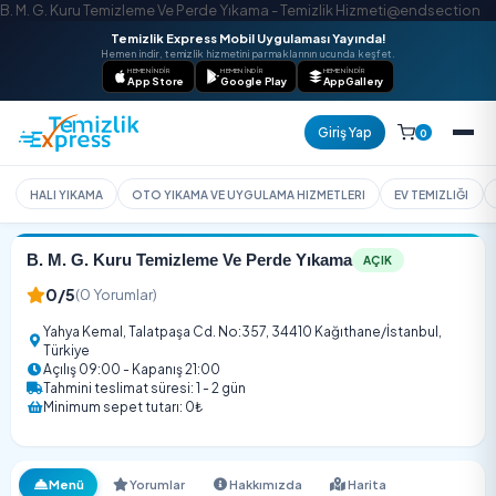
B. M. G. Kuru Temizleme Ve Perde Yıkama - Temizlik Hizmeti@e
Temizlik Express Mobil Uygulaması Yayında!
Hemen indir, temizlik hizmetini parmaklarının ucunda keşfet.
HEMEN İNDIR
HEMEN İNDIR
HEMEN İNDIR
App Store
Google Play
AppGallery
Giriş Yap
HALI YIKAMA
OTO YIKAMA VE UYGULAMA HIZMETLERI
EV T
B. M. G. Kuru Temizleme Ve Perde Yıkama
AÇIK
0/5
(0 Yorumlar)
Yahya Kemal, Talatpaşa Cd. No:357, 34410 Kağıthane/İstan
Türkiye
Açılış 09:00 - Kapanış 21:00
Tahmini teslimat süresi: 1 - 2 gün
Minimum sepet tutarı: 0₺