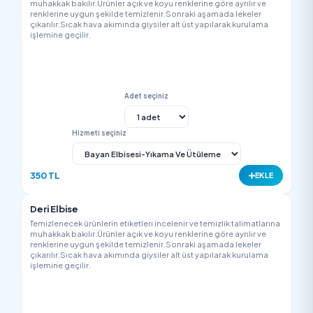
150 TL
EK
İpek Kravat
Temizlenecek ürünlerin etiketleri incelenir ve temizlik talimatla
muhakkak bakılır.Ürünler açık ve koyu renklerine göre ayrılır v
renklerine uygun şekilde temizlenir.Sonraki aşamada lekeler
çıkarılır.Sıcak hava akımında giysiler alt üst yapılarak kurulam
işlemine geçilir.
Adet seçiniz
Hizmeti seçiniz
150 TL
EK