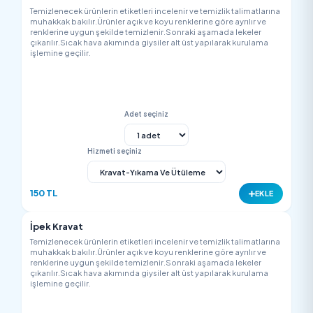
Adet seçiniz
Hizmeti seçiniz
350 TL
EK
Deri Pantolon ( Suni/İmitasyon )
Temizlenecek ürünlerin etiketleri incelenir ve temizlik talimatla
muhakkak bakılır.Ürünler açık ve koyu renklerine göre ayrılır v
renklerine uygun şekilde temizlenir.Sonraki aşamada lekeler
çıkarılır.Sıcak hava akımında giysiler alt üst yapılarak kurulam
işlemine geçilir.
Adet seçiniz