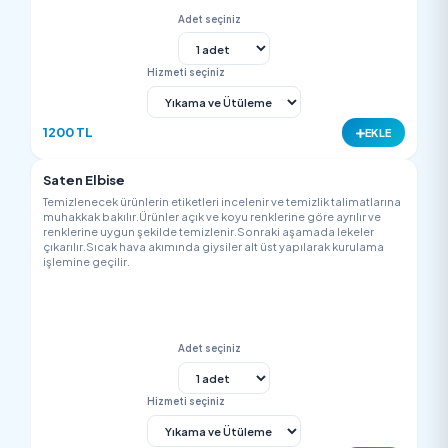
Saten Kravat
Temizlenecek ürünlerin etiketleri incelenir ve temizlik talimatla
muhakkak bakılır.Ürünler açık ve koyu renklerine göre ayrılır v
renklerine uygun şekilde temizlenir.Sonraki aşamada lekeler
çıkarılır.Sıcak hava akımında giysiler alt üst yapılarak kurulam
işlemine geçilir.
Adet seçiniz
Hizmeti seçiniz
150 TL
EK
Papyon
Temizlenecek ürünlerin etiketleri incelenir ve temizlik talimatla
muhakkak bakılır.Ürünler açık ve koyu renklerine göre ayrılır v