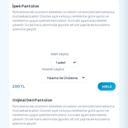
Tişört
Temizlenecek ürünlerin etiketleri incelenir ve temizlik talimatla
muhakkak bakılır.Ürünler açık ve koyu renklerine göre ayrılır v
renklerine uygun şekilde temizlenir.Sonraki aşamada lekeler
çıkarılır.Sıcak hava akımında giysiler alt üst yapılarak kurulam
işlemine geçilir.
Adet seçiniz
Hizmeti seçiniz
150 TL
EK
Pantolon