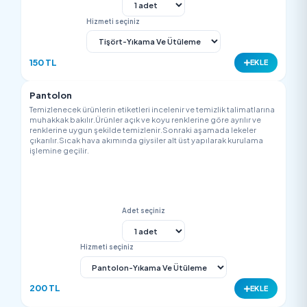
450 TL
EK
Kaztüyü Yelek
Temizlenecek ürünlerin etiketleri incelenir ve temizlik talimatla
muhakkak bakılır.Ürünler açık ve koyu renklerine göre ayrılır v
renklerine uygun şekilde temizlenir.Sonraki aşamada lekeler
çıkarılır.Sıcak hava akımında giysiler alt üst yapılarak kurulam
işlemine geçilir.
Adet seçiniz
Hizmeti seçiniz
450 TL
EK