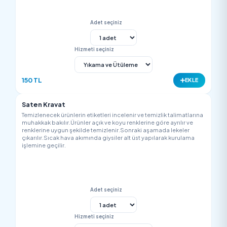
Hizmeti seçiniz
200 TL
EK
Gömlek
Temizlenecek ürünlerin etiketleri incelenir ve temizlik talimatla
muhakkak bakılır.Ürünler açık ve koyu renklerine göre ayrılır v
renklerine uygun şekilde temizlenir.Sonraki aşamada lekeler
çıkarılır.Sıcak hava akımında giysiler alt üst yapılarak kurulam
işlemine geçilir.
Adet seçiniz
Hizmeti seçiniz