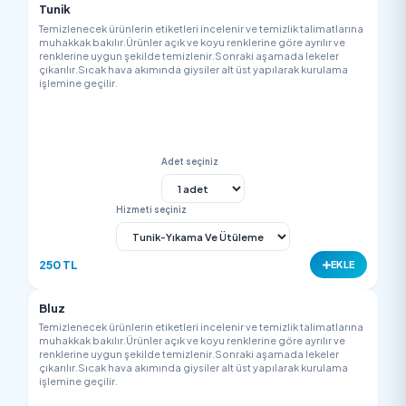
muhakkak bakılır.Ürünler açık ve koyu renklerine göre ayrılır v
renklerine uygun şekilde temizlenir.Sonraki aşamada lekeler
çıkarılır.Sıcak hava akımında giysiler alt üst yapılarak kurulam
işlemine geçilir.
Adet seçiniz
Hizmeti seçiniz
1200 TL
EK
Abiye (Özel)
Temizlenecek ürünlerin etiketleri incelenir ve temizlik talimatla
muhakkak bakılır.Ürünler açık ve koyu renklerine göre ayrılır v
renklerine uygun şekilde temizlenir.Sonraki aşamada lekeler
çıkarılır.Sıcak hava akımında giysiler alt üst yapılarak kurulam