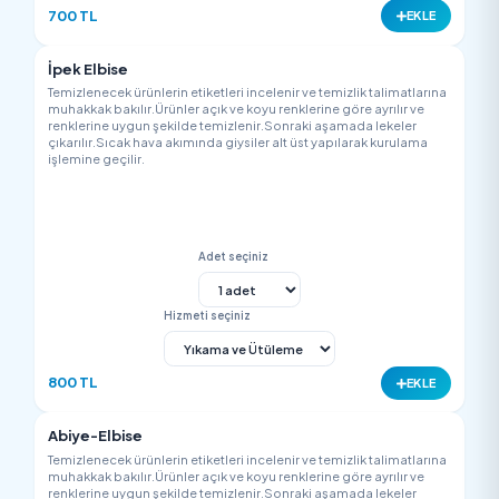
renklerine uygun şekilde temizlenir.Sonraki aşamada lekeler
çıkarılır.Sıcak hava akımında giysiler alt üst yapılarak kurulam
işlemine geçilir.
Adet seçiniz
Hizmeti seçiniz
100 TL
EK
Bayan Elbisesi
Temizlenecek ürünlerin etiketleri incelenir ve temizlik talimatla
muhakkak bakılır.Ürünler açık ve koyu renklerine göre ayrılır v
renklerine uygun şekilde temizlenir.Sonraki aşamada lekeler
çıkarılır.Sıcak hava akımında giysiler alt üst yapılarak kurulam
işlemine geçilir.