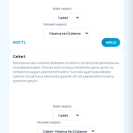
550 TL
EK
Takım Elbise (Smokin)
Temizlenecek ürünlerin etiketleri incelenir ve temizlik talimatla
muhakkak bakılır.Ürünler açık ve koyu renklerine göre ayrılır v
renklerine uygun şekilde temizlenir.Sonraki aşamada lekeler
çıkarılır.Sıcak hava akımında giysiler alt üst yapılarak kurulam
işlemine geçilir.
Adet seçiniz
Hizmeti seçiniz
600 TL
EK