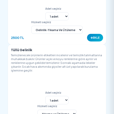
350 TL
EK
Tunik
Temizlenecek ürünlerin etiketleri incelenir ve temizlik talimatla
muhakkak bakılır.Ürünler açık ve koyu renklerine göre ayrılır v
renklerine uygun şekilde temizlenir.Sonraki aşamada lekeler
çıkarılır.Sıcak hava akımında giysiler alt üst yapılarak kurulam
işlemine geçilir.
Adet seçiniz
Hizmeti seçiniz