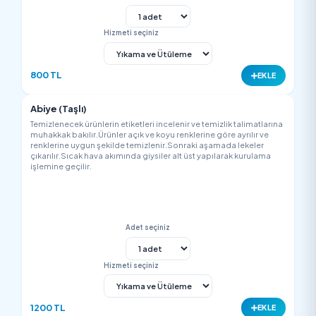
Adet seçiniz
Hizmeti seçiniz
1200 TL
EK
Saten Elbise
Temizlenecek ürünlerin etiketleri incelenir ve temizlik talimatla
muhakkak bakılır.Ürünler açık ve koyu renklerine göre ayrılır v
renklerine uygun şekilde temizlenir.Sonraki aşamada lekeler
çıkarılır.Sıcak hava akımında giysiler alt üst yapılarak kurulam
işlemine geçilir.
Adet seçiniz