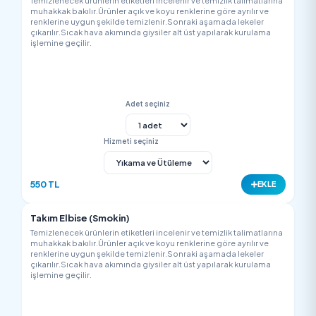
Hizmeti seçiniz
500 TL
EK
Takım Elbise (Yelekli)
Temizlenecek ürünlerin etiketleri incelenir ve temizlik talimatla
muhakkak bakılır.Ürünler açık ve koyu renklerine göre ayrılır v
renklerine uygun şekilde temizlenir.Sonraki aşamada lekeler
çıkarılır.Sıcak hava akımında giysiler alt üst yapılarak kurulam
işlemine geçilir.
Adet seçiniz
Hizmeti seçiniz