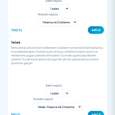
Adet seçiniz
Hizmeti seçiniz
400 TL
EK
Nubuk Mont
Temizlenecek ürünlerin etiketleri incelenir ve temizlik talimatla
muhakkak bakılır.Ürünler açık ve koyu renklerine göre ayrılır v
renklerine uygun şekilde temizlenir.Sonraki aşamada lekeler
çıkarılır.Sıcak hava akımında giysiler alt üst yapılarak kurulam
işlemine geçilir.