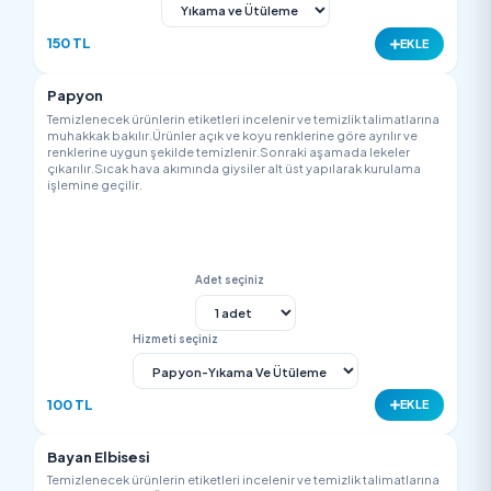
200 TL
EK
Kravat
Temizlenecek ürünlerin etiketleri incelenir ve temizlik talimatla
muhakkak bakılır.Ürünler açık ve koyu renklerine göre ayrılır v
renklerine uygun şekilde temizlenir.Sonraki aşamada lekeler
çıkarılır.Sıcak hava akımında giysiler alt üst yapılarak kurulam
işlemine geçilir.
Adet seçiniz
Hizmeti seçiniz