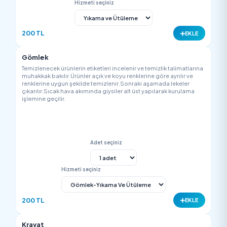
işlemine geçilir.
Adet seçiniz
Hizmeti seçiniz
200 TL
EK
Orijinal Deri Pantolon
Temizlenecek ürünlerin etiketleri incelenir ve temizlik talimatla
muhakkak bakılır.Ürünler açık ve koyu renklerine göre ayrılır v
renklerine uygun şekilde temizlenir.Sonraki aşamada lekeler
çıkarılır.Sıcak hava akımında giysiler alt üst yapılarak kurulam
işlemine geçilir.