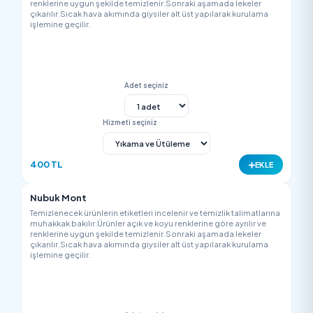
renklerine uygun şekilde temizlenir.Sonraki aşamada lekeler
çıkarılır.Sıcak hava akımında giysiler alt üst yapılarak kurulam
işlemine geçilir.
Adet seçiniz
Hizmeti seçiniz
900 TL
EK
Deri Ceket ( Suni/İmitasyon )
Temizlenecek ürünlerin etiketleri incelenir ve temizlik talimatla
muhakkak bakılır.Ürünler açık ve koyu renklerine göre ayrılır v
renklerine uygun şekilde temizlenir.Sonraki aşamada lekeler
çıkarılır.Sıcak hava akımında giysiler alt üst yapılarak kurulam
işlemine geçilir.