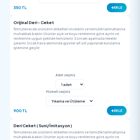
Ceket
Temizlenecek ürünlerin etiketleri incelenir ve temizlik talimatla
muhakkak bakılır.Ürünler açık ve koyu renklerine göre ayrılır v
renklerine uygun şekilde temizlenir.Sonraki aşamada lekeler
çıkarılır.Sıcak hava akımında giysiler alt üst yapılarak kurulam
işlemine geçilir.
Adet seçiniz
Hizmeti seçiniz
350 TL
EK
Orijinal Deri - Ceket
Temizlenecek ürünlerin etiketleri incelenir ve temizlik talimatla
muhakkak bakılır.Ürünler açık ve koyu renklerine göre ayrılır v