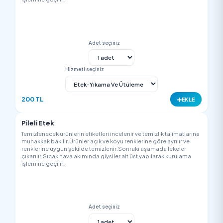
800 TL
EK
Abiye-Elbise
Temizlenecek ürünlerin etiketleri incelenir ve temizlik talimatla
muhakkak bakılır.Ürünler açık ve koyu renklerine göre ayrılır v
renklerine uygun şekilde temizlenir.Sonraki aşamada lekeler
çıkarılır.Sıcak hava akımında giysiler alt üst yapılarak kurulam
işlemine geçilir.
Adet seçiniz
Hizmeti seçiniz
900 TL
EK