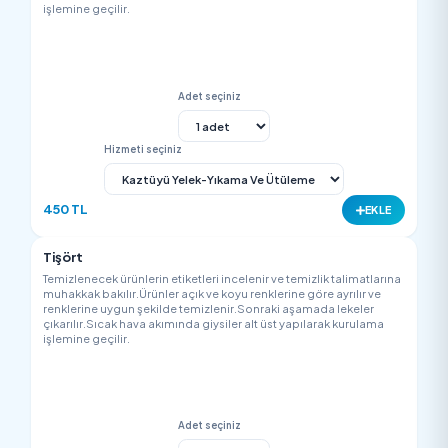
Hizmeti seçiniz
150 TL
EK
Şişme Yelek
Temizlenecek ürünlerin etiketleri incelenir ve temizlik talimatla
muhakkak bakılır.Ürünler açık ve koyu renklerine göre ayrılır v
renklerine uygun şekilde temizlenir.Sonraki aşamada lekeler
çıkarılır.Sıcak hava akımında giysiler alt üst yapılarak kurulam
işlemine geçilir.
Adet seçiniz
Hizmeti seçiniz