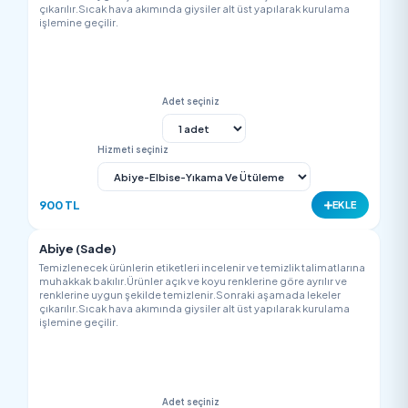
Adet seçiniz
Hizmeti seçiniz
350 TL
EK
Deri Elbise
Temizlenecek ürünlerin etiketleri incelenir ve temizlik talimatla
muhakkak bakılır.Ürünler açık ve koyu renklerine göre ayrılır v
renklerine uygun şekilde temizlenir.Sonraki aşamada lekeler
çıkarılır.Sıcak hava akımında giysiler alt üst yapılarak kurulam
işlemine geçilir.