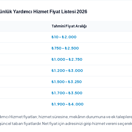
 Saatlik/Günlük Yardımcı Hizmet Özeti
5
Onaylı Hizmet Veren
nde Saatlik/Günlük Yardımcı Hizmet hizmeti veren
5 onaylı h
listeden hizmet vereni seçip uygun gün ve saat için online reze
 Saatlik/Günlük Yardımcı Hizmet Fiyat Listesi 2026