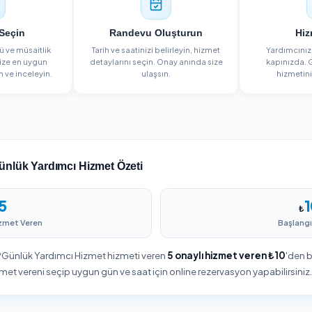
NASIL ÇALIŞIR?
3 Adımda Yardımcı B
1
2
Yardımcı Seçin
Randevu Oluşturun
 hizmet türü ve müsaitlik
Tarih ve saatinizi belirleyin, hizme
muna göre size en uygun
detaylarını seçin. Onay anında si
cıyı keşfedin ve inceleyin.
ulaşsın.