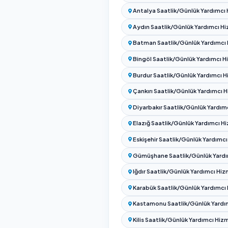
Tam Gün Temizlik Ücr
Şehirlere Göre
İstanbul Saatlik/Gün
Tüm İllerde Sa
Türkiye'nin 81 ili ve KK
fiyatları ve müşteri puanl