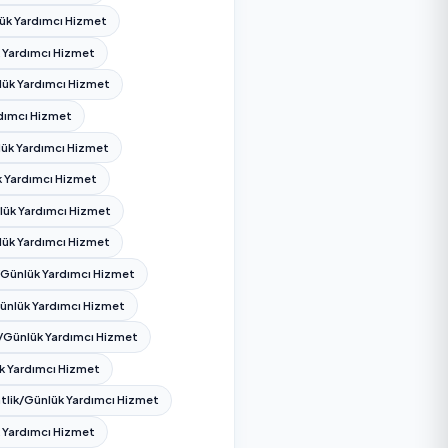
 seçin; ilçe bazında onaylı hizmet verenleri, güncel