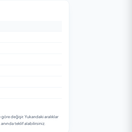
10
₺
Başlangıç Fiyatı
izmet veren
₺10
'den başlayan fiyatlarla Temizlik
rvasyon yapabilirsiniz.