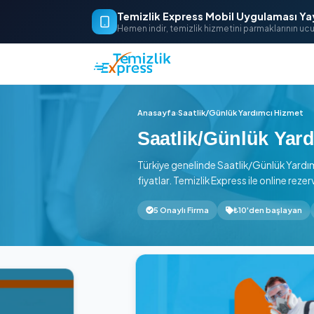
Temizlik Express Mobil Uygu
Hemen indir, temizlik hizmetini parm
Anasayfa
›
Saatlik/Günlük Yardım
Saatlik/Günlü
Türkiye genelinde Saatlik/Gü
fiyatlar. Temizlik Express ile 
5 Onaylı Firma
₺10'den