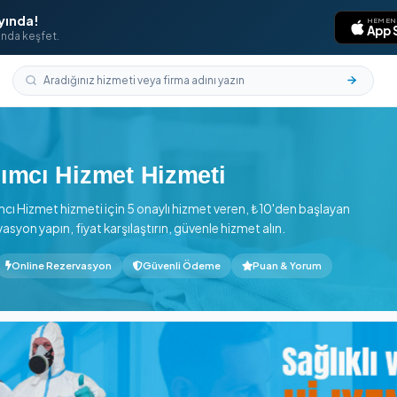
laması Yayında!
aklarının ucunda keşfet.
cı Hizmet
k Yardımcı Hizmet Hizmeti
nlük Yardımcı Hizmet hizmeti için 5 onaylı hizmet veren, ₺10
online rezervasyon yapın, fiyat karşılaştırın, güvenle hizmet alı
 başlayan
Online Rezervasyon
Güvenli Ödeme
Puan