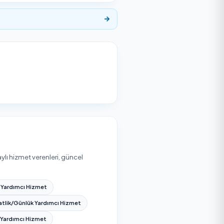
muna ve ek taleplere göre değişir. Yukarıdaki aralıklar
hizmet vereni seçerek anında teklif alabilirsiniz.