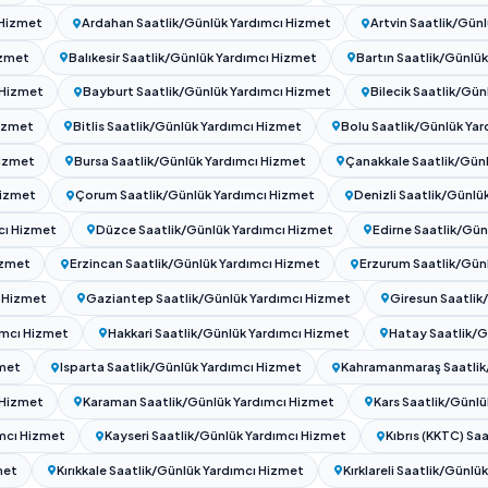
eti 2026: Yarım Gün Karşılaştırma
 Saatlik/Günlük Yardımcı Hizmet
lük Yardımcı Hizmet
Kocaeli Saatlik/Günlük Yardımcı Hizmet
atlik/Günlük Yardımcı Hizmet
TC genelinde Saatlik/Günlük Yardımcı Hizmet hizmeti için ilinizi
arını karşılaştırın.