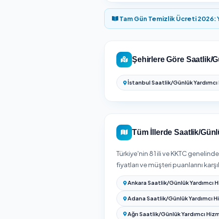
Hizmet Süresi
3 saat
4 saat
5 saat
6 saat
7 saat
8 saat
9 saat
Türkiye Geneli Saatlik/
Temizlik Express platfor