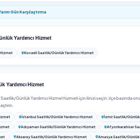
Tahmini Fiyat Aralığı
₺10 – ₺2.000
₺750 – ₺2.500
₺1.000 – ₺2.750
₺1.200 – ₺3.000
₺1.500 – ₺3.250
₺1.700 – ₺3.500
₺1.900 – ₺4.000
Günlük Yardımcı Hizmet fiyatları; hizmet süresine, mekânın duru
mundaki güncel taban fiyatlardır. Net fiyat için adresinizi girip 