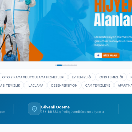
I YIKAMA
OTO YIKAMA VE UYGULAMA HIZMETLERI
EV TEMIZLIĞI
İNŞAAT SONRASI TEMIZLIK
İLAÇLAMA
DEZENFEKSIYON
CAM