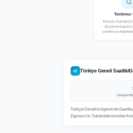
Konum,
duru
yardım