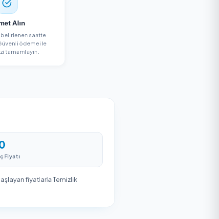
ulun
3
Hizmet Alın
t
Yardımcınız belirlenen saatte
ze
kapınızda. Güvenli ödeme ile
hizmetinizi tamamlayın.