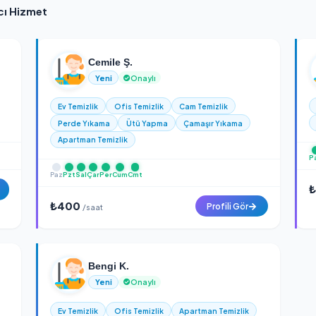
Güvenli Ödeme
ontrolünden geçer
256-bit SSL şifreli güvenli ödeme a
k Yardımcı Hizmet
Cemile Ş.
Yeni
Onaylı
ma
Ev Temizlik
Ofis Temizlik
Cam Temizl
de Yıkama
Perde Yıkama
Ütü Yapma
Çamaşır 
Apartman Temizlik