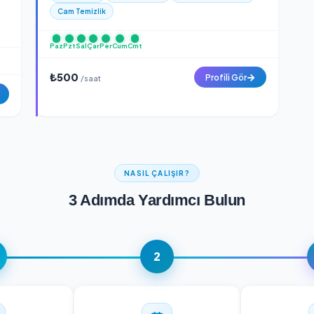
Paz
Pzt
Sal
Çar
Per
Cum
Cmt
rofili Gör
₺400
Pro
/saat
Bengi K.
Yeni
Onaylı
mizlik
Ev Temizlik
Ofis Temizlik
Apartman T
 Yıkama
Cam Temizlik
Paz
Pzt
Sal
Çar
Per
Cum
Cmt
₺500
Pro
/saat
rofili Gör