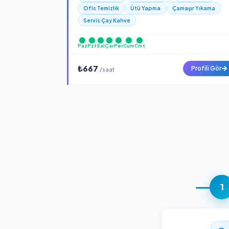
₺667
P
/saat
Berivan Z.
Yeni
Onaylı
Perde Yıkama
Cam Temizlik
Ev Te
Ofis Temizlik
Ütü Yapma
Çamaşır
Servis Çay Kahve
Paz
Pzt
Sal
Çar
Per
Cum
Cmt
₺667
P
/saat