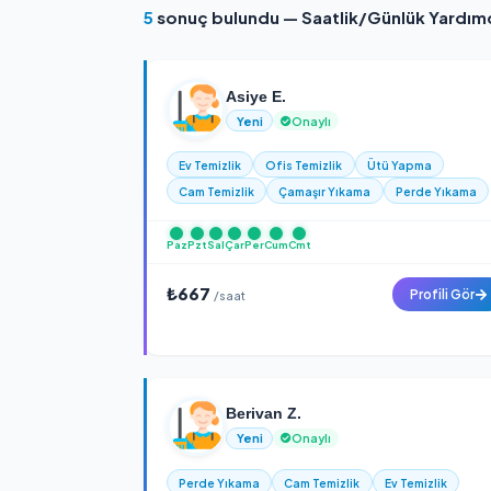
Kimlik Doğrulamalı
Tüm hizmet sağlayıcılar kimlik k
5
sonuç bulundu — Saatlik/Günlü
Asiye E.
Yeni
Onaylı
Ev Temizlik
Ofis Temizlik
Ütü Yap
Cam Temizlik
Çamaşır Yıkama
Per
Paz
Pzt
Sal
Çar
Per
Cum
Cmt