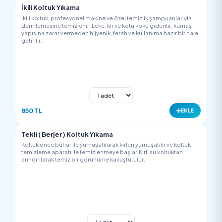
Üçlü Koltuk Yıkama
Üçlü koltuk, profesyonel ekipman ve özel temizlik şampuanlar
derinlemesine temizlenir. Leke, kir ve kötü kokular giderilir; k
dokusuna zarar vermeden hijyenik, ferah ve yenilenmiş bir
görünüm elde edilir.
1000 TL
EK
İkili Koltuk Yıkama
İkili koltuk, profesyonel makine ve özel temizlik şampuanlarıy
derinlemesine temizlenir. Leke, kir ve kötü koku giderilir; kum
yapısına zarar vermeden hijyenik, ferah ve kullanıma hazır bir 
getirilir.