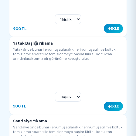
Kanepe ve Çekyat Yıkama
Kanepe ve çekyat önce buhar ile yumuşatılarak kirleri yumuşatı
ve koltuk temizleme aparatı ile temizlenmeye başlar.Kirli su
koltuktan arındırılarak temiz bir görünüme kavuşturulur.
500 TL
EK
Yatak Yıkama
Yatak önce buhar ile yumuşatılarak kirleri yumuşatılır ve koltuk
temizleme aparatı ile temizlenmeye başlar.Kirli su koltuktan
arındırılarak temiz bir görünüme kavuşturulur.