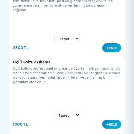
2000 TL
EK
L Koltuk Yıkama
L koltuk, tüm köşe ve modül bölümleriyle birlikte profesyonel
ekipman ve özel temizlik şampuanlarıyla derinlemesine
temizlenir. Leke, kir ve kötü kokular giderilir; kumaş dokusuna
zarar vermeden hijyenik, ferah ve yenilenmiş bir görünüm
sağlanır.
2300 TL
EK