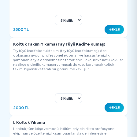
Koltuk Takımı Yıkama (Kırlentli & Minderli)
Kırlent ve minderleriyle birlikte tüm koltuk takımı profesyonel
ekipman ve özel temizlik şampuanlarıyla derinlemesine
temizlenir. Leke, kir ve kötü kokular giderilir; kumaş dokusuna
zarar vermeden hijyenik, ferah ve yenilenmiş bir görünüm
sağlanır.
2500 TL
EK
Koltuk Takımı Yıkama (Tay Tüyü Kadife Kumaş)
Tay tüyü kadife koltuk takımı (tay tüyü kadife kumaş), özel
dokusuna uygun profesyonel ekipman ve hassas temizlik
şampuanlarıyla derinlemesine temizlenir. Leke, kir ve kötü kok
nazikçe giderilir; kumaşın yumuşak dokusu korunarak koltuk
takımı hijyenik ve ferah bir görünüme kavuşur.