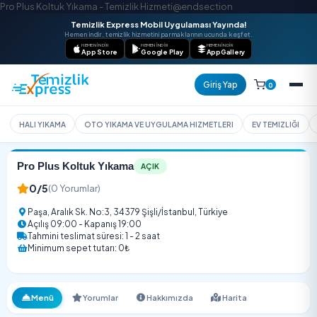
Pro Plus Koltuk Yıkama - Temizlik Hizmeti@endsection
Temizlik Express Mobil Uygulaması Yayında!
Hemen indir, temizlik hizmetini parmaklarının ucunda keşfet.
HEMEN İNDIR
HEMEN İNDIR
HEMEN İNDIR
App Store
Google Play
AppGallery
Giriş Yap
HALI YIKAMA
OTO YIKAMA VE UYGULAMA HIZMETLERI
EV T
Pro Plus Koltuk Yıkama
AÇIK
0/5
(0 Yorumlar)
Paşa, Aralık Sk. No:3, 34379 Şişli/İstanbul, Türkiye
Açılış 09:00 - Kapanış 19:00
Tahmini teslimat süresi: 1 - 2 saat
Minimum sepet tutarı: 0₺