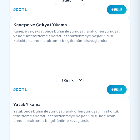
850 TL
EK
Tekli ( Berjer ) Koltuk Yıkama
Koltuk önce buhar ile yumuşatılarak kirleri yumuşatılır ve koltu
temizleme aparatı ile temizlenmeye başlar.Kirli su koltuktan
arındırılarak temiz bir görünüme kavuşturulur.
500 TL
EK