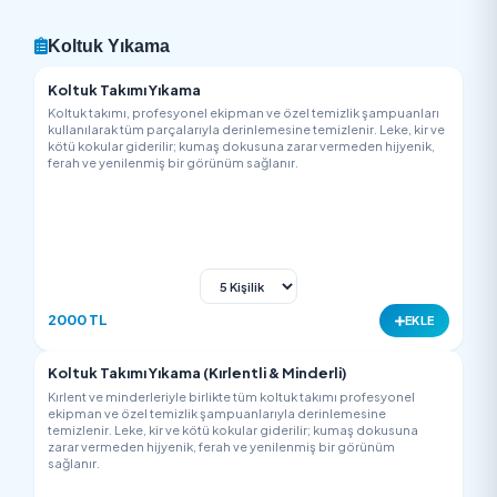
Menü
Yorumlar
Hakkımızda
Harita
Koltuk Yıkama
Koltuk Takımı Yıkama
Koltuk takımı, profesyonel ekipman ve özel temizlik şampuanl
kullanılarak tüm parçalarıyla derinlemesine temizlenir. Leke, ki
kötü kokular giderilir; kumaş dokusuna zarar vermeden hijyen
ferah ve yenilenmiş bir görünüm sağlanır.
2000 TL
EK