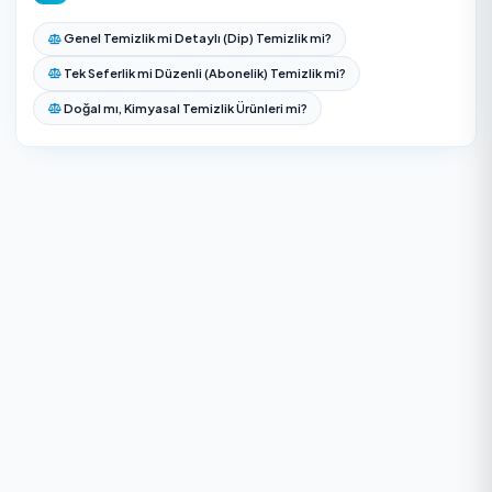
Temizlik malzemelerini kim getiriyor?
Genel temizlik ile detaylı temizlik farkı nedir?
Ev temizliği fiyatı neye göre belirlenir?
Düzenli temizlik için indirim var mı?
Ödeme güvenli mi?
Ev temizliğinde buzdolabı ve fırın içi dahil mi?
Evde kedi veya köpek varsa temizlik süresi uzar mı?
Temizlik sırasında evde bulunmak zorunda mıyım?
Duvar silme ev temizliğine dahil mi?