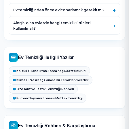
Temizlik sonunda eksik kalan alan varsa teslim kontr
belirtilir ve mümkünse aynı ziyaret içinde tamamlanır.
Düzenli hizmetlerde bir sonraki randevu için cam, dola
veya balkon gibi dönemsel işler not edilir.
Ev Temizliği — Sıkça Sorulan Sorular
Bartın bölgesinde Ev Temizliği için aynı gün randevu
alabilir miyim?
Bartın Ev Temizliği fiyatları neye göre değişir?
Ev temizliği ne kadar sürer?