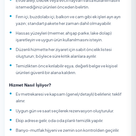
ve ankastre yüzeyler her kimyasala uygun değildir. Stand
genel temizlik genellikle düzenli kullanılan evler için uyg
uzun süredir temizlenmeyen, yoğun kireçli, yağlı mutfakl
misafir/taşınma öncesi hazırlık gerektiren evlerde detayl
temizlik seçilmelidir. Balkon, cam, fırın içi, duvar silme ve
yüksek dolap üstleri gibi işler kapsam dışı olabildiği için
randevu öncesi netleştirilmelidir.
Düzenli ev temizliği almak isteyenler için en verimli model
kullanım alışkanlıklarına göre sabit öncelik listesi oluştur
Örneğin yoğun kullanılan mutfak ve banyo her ziyarette
ve dolap içi gibi işler ise belirli aralıklarla planlandığında
süre daha iyi yönetilir hem de evde sürekli temizlik stand
korunur.
Ev Temizliği Firması Seçerken Nelere Dikkat Edilmel
Genel mi detaylı (dip) temizlik mi istediğinizi net belir
fiyat ve süre buna göre değişir.