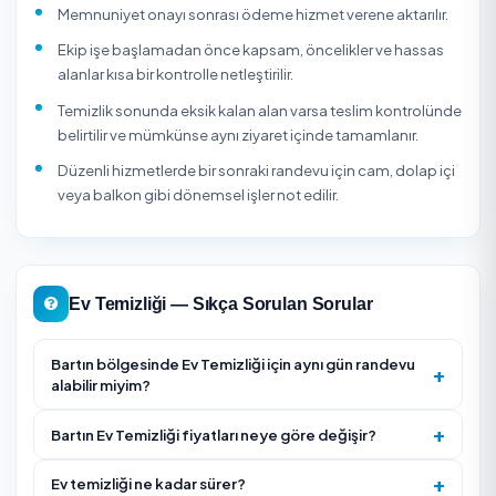
Temizlik malzemelerini firmanın mı getireceğini yoksa
mi sağlayacağınızı sorun.
Firma puanı ve gerçek müşteri yorumlarını inceleyin.
Kaç kişi/kaç saat çalışılacağını ve nelerin kapsam dışı
olduğunu önceden netleştirin.
Düzenli (haftalık/aylık) ihtiyaç varsa abonelik indirim
yararlanın.
Evde alerji, bebek veya evcil hayvan varsa kullanılmas
istemediğiniz ürünleri önceden belirtin.
Fırın içi, buzdolabı içi, balkon ve cam gibi ek işleri ayrı 
yazın; standart pakete her zaman dahil olmayabilir.
Hassas yüzeyleri (mermer, ahşap parke, lake dolap)
işaretleyin ve uygun ürün kullanılmasını isteyin.