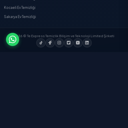
Temizlik Express'i İndirin
App Store'dan
İndirin
Google Play'den
İndirin