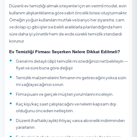
temizlik ve taşınma/inşaat sonrası temizlik gibi farklı
kapsamlarda sunulan bir hizmettir. Genel temizlik toz al
yüzey silme, zemin ve banyo-mutfak hijyenini kapsarken
detaylı temizlik buzdolabı/fırın içi, cam-pervaz, kireç s
dolap içi gibi derin işleri de içerir. Doğru kapsamı seçme
bütçeyi hem sonucu doğrudan etkiler.
TemizlikExpress üzerinden evinizin metrekaresine ve
istediğiniz kapsama göre onaylı firma veya bireysel hizm
verenleri puan, yorum ve fiyatlarına göre karşılaştırıp uyg
gün-saat seçerek online rezervasyon yapabilirsiniz. Tüm
hizmet verenler kimlik doğrulamasından geçer; ödemen
hizmet bitene kadar güvencededir.
Ev temizliği planlanırken evde çocuk, evcil hayvan, alerji
hassasiyeti veya özel yüzeyler varsa bunların önceden
belirtilmesi gerekir; doğal taş tezgah, lake dolap, ahşap 