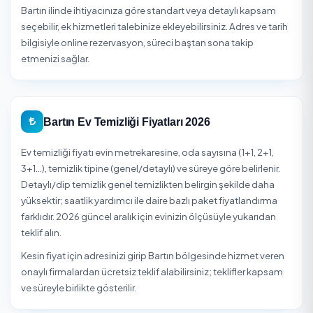
3
Teslim Alın
Firma ekibi belirlenen zamanda hizmetinizi
gerçekleştirir. Güvenli ödeme ile işleminizi tamamlay
Bartın Ev Temizliği
Bartın ili sınırlarında Ev Temizliği planlarken en sık sorulan
konular; fiyat aralığı, hizmet süresi ve nelerin dahil olduğ
Bartın ilinde ihtiyacınıza göre standart veya detaylı kap
seçebilir, ek hizmetleri talebinize ekleyebilirsiniz. Adres ve