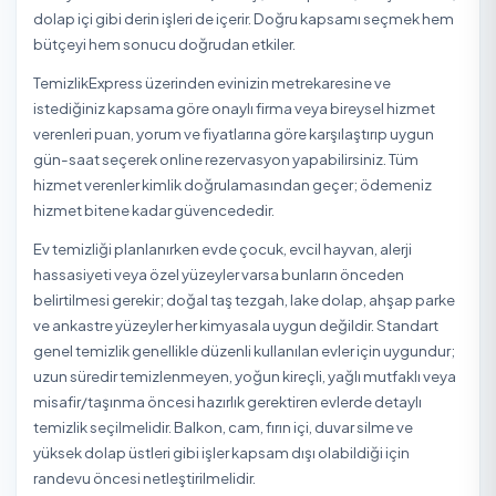
3+1 Ev Temizliği Ne Kadar? 2026 Fiyatları ve Tablo
Bartın Tüm İlçelerinde Ev Temizliği
Bartın ilinin tüm ilçelerinde Ev Temizliği hizmeti sayfaların
aşağıdan ulaşabilir, bölgenizdeki durumu görebilirsiniz.
Amasra
Kurucaşile
Merkez
Ulus
Ev Temizliği Hakkında
Ev temizliği; genel (haftalık/periyodik) temizlik, detaylı (d