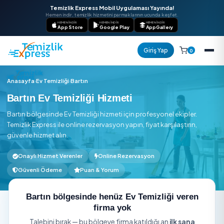
Temizlik Express Mobil Uygulaması Yayında!
Hemen indir, temizlik hizmetini parmaklarının ucunda keşfet.
HEMEN İNDIR
HEMEN İNDIR
HEMEN İNDIR
App Store
Google Play
AppGallery
Giriş Yap
Anasayfa
›
Ev Temizliği
›
Bartın
Bartın Ev Temizliği Hizmeti
Bartın bölgesinde Ev Temizliği hizmeti için profesyonel ekipl
Temizlik Express ile online rezervasyon yapın, fiyat karşılaştır
güvenle hizmet alın.
Onaylı Hizmet Verenler
Online Rezervasyon
Güvenli Ödeme
Puan & Yorum