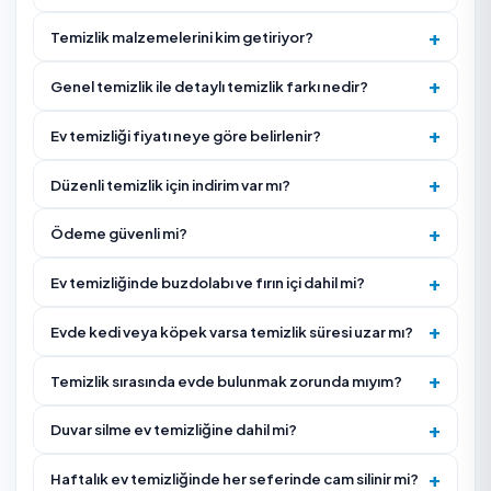
Düzenli hizmette her ziyaret için sabit öncelik listesi
oluşturun; böylece süre kritik alanlara ayrılır.
Temizlikten önce kırılabilir eşya, değerli belge ve kişis
ürünleri güvenli bir alana kaldırın.
Hizmet Nasıl İşliyor?
Ev metrekaresi ve kapsam (genel/detaylı) belirlenir, te
alınır.
Uygun gün ve saat seçilerek rezervasyon oluşturulur.
Ekip adrese gelir, oda oda planlı temizlik yapılır.
Banyo-mutfak hijyeni ve zemin son kontrolden geçirili
Memnuniyet onayı sonrası ödeme hizmet verene aktarı
Ekip işe başlamadan önce kapsam, öncelikler ve ha
alanlar kısa bir kontrolle netleştirilir.