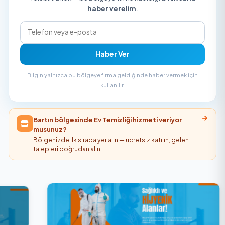
Bartın bölgesinde henüz Ev Temizliği ver
firma yok
Talebini bırak — bu bölgeye firma katıldığı an
ilk sa
haber verelim
.
Haber Ver
Bilgin yalnızca bu bölgeye firma geldiğinde haber vermek i
kullanılır.
Bartın bölgesinde Ev Temizliği hizmeti veriyor
musunuz?
Bölgenizde ilk sırada yer alın — ücretsiz katılın, gelen
talepleri doğrudan alın.