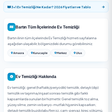
bilgisiyle online rezervasyon, süreci baştan sona takip
etmenizi sağlar.
Bartın Ev Temizliği Fiyatları 2026
Ev temizliği fiyatı evin metrekaresine, oda sayısına (1+1, 2+
3+1...), temizlik tipine (genel/detaylı) ve süreye göre belirle
Detaylı/dip temizlik genel temizlikten belirgin şekilde da
yüksektir; saatlik yardımcı ile daire bazlı paket fiyatlandı
farklıdır. 2026 güncel aralık için evinizin ölçüsüyle yukarı
teklif alın.
Kesin fiyat için adresinizi girip Bartın bölgesinde hizmet 
onaylı firmalardan ücretsiz teklif alabilirsiniz; teklifler k
ve süreyle birlikte gösterilir.