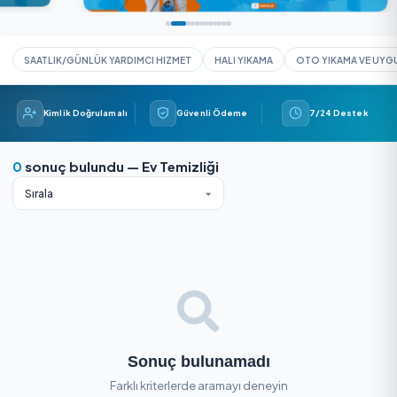
SAATLIK/GÜNLÜK YARDIMCI HIZMET
HALI YIKAMA
OTO YIK
Kimlik Doğrulamalı
Güvenli Ödeme
7/24 
0
sonuç bulundu — Ev Temizliği