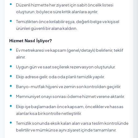
temizlik seçilmelidir. Balkon, cam, fırın içi, duvar silme ve
yüksek dolap üstleri gibi işler kapsam dışı olabildiği için
randevu öncesi netleştirilmelidir.
Düzenli ev temizliği almak isteyenler için en verimli model
kullanım alışkanlıklarına göre sabit öncelik listesi oluştur
Örneğin yoğun kullanılan mutfak ve banyo her ziyarette
ve dolap içi gibi işler ise belirli aralıklarla planlandığında
süre daha iyi yönetilir hem de evde sürekli temizlik stand
korunur.
Ev Temizliği Firması Seçerken Nelere Dikkat Edilmel
Genel mi detaylı (dip) temizlik mi istediğinizi net belir
fiyat ve süre buna göre değişir.
Temizlik malzemelerini firmanın mı getireceğini yoksa
mi sağlayacağınızı sorun.