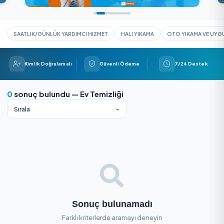
SAATLIK/GÜNLÜK YARDIMCI HIZMET
HALI YIKAMA
OTO YIK
Kimlik Doğrulamalı
Güvenli Ödeme
7/24 
0
sonuç bulundu — Ev Temizliği