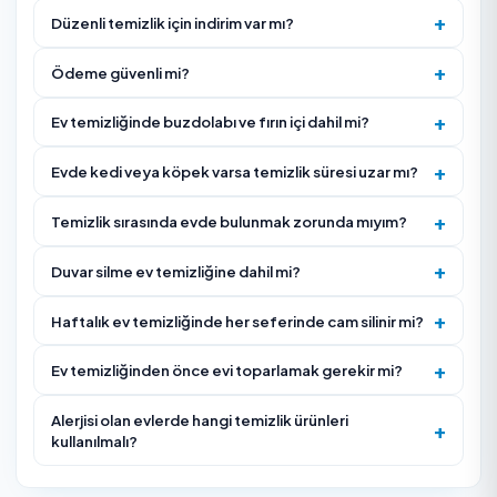
ürünleri güvenli bir alana kaldırın.
Hizmet Nasıl İşliyor?
Ev metrekaresi ve kapsam (genel/detaylı) belirlenir, te
alınır.
Uygun gün ve saat seçilerek rezervasyon oluşturulur.
Ekip adrese gelir, oda oda planlı temizlik yapılır.
Banyo-mutfak hijyeni ve zemin son kontrolden geçirili
Memnuniyet onayı sonrası ödeme hizmet verene aktarı
Ekip işe başlamadan önce kapsam, öncelikler ve ha
alanlar kısa bir kontrolle netleştirilir.
Temizlik sonunda eksik kalan alan varsa teslim kontr
belirtilir ve mümkünse aynı ziyaret içinde tamamlanır.
Düzenli hizmetlerde bir sonraki randevu için cam, dola