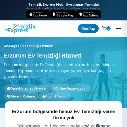
Temizlik Express Mobil Uygulaması Yayında!
Hemen indir, temizlik hizmetini parmaklarının ucunda keşfet.
HEMEN İNDIR
HEMEN İNDIR
HEMEN İNDIR
App Store
Google Play
AppGallery
Giriş Yap
Anasayfa
›
Ev Temizliği
›
Erzurum
Erzurum Ev Temizliği Hizmeti
Erzurum bölgesinde Ev Temizliği hizmeti için profesyonel eki
Temizlik Express ile online rezervasyon yapın, fiyat karşılaştır
güvenle hizmet alın.
Onaylı Hizmet Verenler
Online Rezervasyon
Güvenli Ödeme
Puan & Yorum