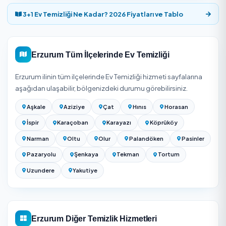
bilgisiyle online rezervasyon, süreci baştan sona takip
etmenizi sağlar.
Erzurum Ev Temizliği Fiyatları 2026
Ev temizliği fiyatı evin metrekaresine, oda sayısına (1+1, 2+
3+1...), temizlik tipine (genel/detaylı) ve süreye göre belirle
Detaylı/dip temizlik genel temizlikten belirgin şekilde da
yüksektir; saatlik yardımcı ile daire bazlı paket fiyatlandı
farklıdır. 2026 güncel aralık için evinizin ölçüsüyle yukarı
teklif alın.
Kesin fiyat için adresinizi girip Erzurum bölgesinde hizme
veren onaylı firmalardan ücretsiz teklif alabilirsiniz; teklifl
kapsam ve süreyle birlikte gösterilir.