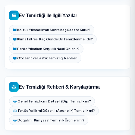
veya balkon gibi dönemsel işler not edilir.
Ev Temizliği — Sıkça Sorulan Sorular
Erzurum bölgesinde Ev Temizliği için aynı gün rande
alabilir miyim?
Erzurum Ev Temizliği fiyatları neye göre değişir?
Ev temizliği ne kadar sürer?
Temizlik malzemelerini kim getiriyor?
Genel temizlik ile detaylı temizlik farkı nedir?