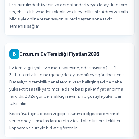
3
Teslim Alın
Firma ekibi belirlenen zamanda hizmetinizi
gerçekleştirir. Güvenli ödeme ile işleminizi tamamlay
Erzurum Ev Temizliği
Erzurum ili sınırlarında Ev Temizliği planlarken en sık sorul
konular; fiyat aralığı, hizmet süresi ve nelerin dahil olduğ
Erzurum ilinde ihtiyacınıza göre standart veya detaylı k
seçebilir, ek hizmetleri talebinize ekleyebilirsiniz. Adres ve