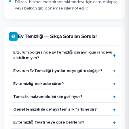
Firma puanı ve gerçek müşteri yorumlarını inceleyin.
Kaç kişi/kaç saat çalışılacağını ve nelerin kapsam dışı
olduğunu önceden netleştirin.
Düzenli (haftalık/aylık) ihtiyaç varsa abonelik indirim
yararlanın.
Evde alerji, bebek veya evcil hayvan varsa kullanılmas
istemediğiniz ürünleri önceden belirtin.
Fırın içi, buzdolabı içi, balkon ve cam gibi ek işleri ayrı 
yazın; standart pakete her zaman dahil olmayabilir.
Hassas yüzeyleri (mermer, ahşap parke, lake dolap)
işaretleyin ve uygun ürün kullanılmasını isteyin.
Düzenli hizmette her ziyaret için sabit öncelik listesi
oluşturun; böylece süre kritik alanlara ayrılır.
Temizlikten önce kırılabilir eşya, değerli belge ve kişis