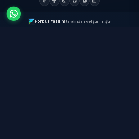
Temizlik Express'i İndirin
App Store'dan
İndirin
Google Play'den
İndirin
AppGallery'den
İndirin
Temizlik Express'i Keşfedin