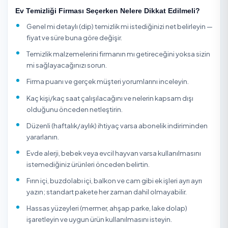
detaylı temizlik buzdolabı/fırın içi, cam-pervaz, kireç s
dolap içi gibi derin işleri de içerir. Doğru kapsamı seçme
bütçeyi hem sonucu doğrudan etkiler.
TemizlikExpress üzerinden evinizin metrekaresine ve
istediğiniz kapsama göre onaylı firma veya bireysel hizm
verenleri puan, yorum ve fiyatlarına göre karşılaştırıp uyg
gün-saat seçerek online rezervasyon yapabilirsiniz. Tüm
hizmet verenler kimlik doğrulamasından geçer; ödemen
hizmet bitene kadar güvencededir.
Ev temizliği planlanırken evde çocuk, evcil hayvan, alerji
hassasiyeti veya özel yüzeyler varsa bunların önceden
belirtilmesi gerekir; doğal taş tezgah, lake dolap, ahşap 
ve ankastre yüzeyler her kimyasala uygun değildir. Stand
genel temizlik genellikle düzenli kullanılan evler için uyg
uzun süredir temizlenmeyen, yoğun kireçli, yağlı mutfakl
misafir/taşınma öncesi hazırlık gerektiren evlerde detayl