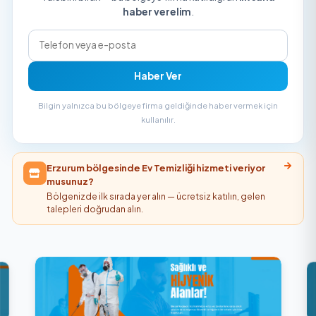
Erzurum bölgesinde henüz Ev Temizliği v
firma yok
Talebini bırak — bu bölgeye firma katıldığı an
ilk sa
haber verelim
.
Haber Ver
Bilgin yalnızca bu bölgeye firma geldiğinde haber vermek i
kullanılır.
Erzurum bölgesinde Ev Temizliği hizmeti veriyor
musunuz?
Bölgenizde ilk sırada yer alın — ücretsiz katılın, gelen
talepleri doğrudan alın.