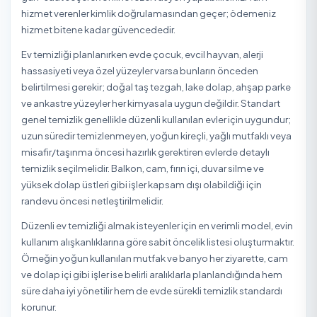
Erzurum Diğer Temizlik Hizmetleri
Erzurum Halı Yıkama
Erzurum Koltuk Yıkama
Erzurum Perde Yıkama
Ev Temizliği Hakkında
Ev temizliği; genel (haftalık/periyodik) temizlik, detaylı (d
temizlik ve taşınma/inşaat sonrası temizlik gibi farklı
kapsamlarda sunulan bir hizmettir. Genel temizlik toz al
yüzey silme, zemin ve banyo-mutfak hijyenini kapsarken