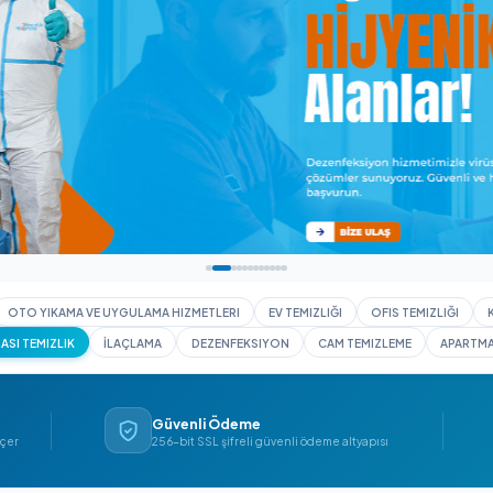
I YIKAMA
OTO YIKAMA VE UYGULAMA HIZMETLERI
EV TEMIZLIĞI
İNŞAAT SONRASI TEMIZLIK
İLAÇLAMA
DEZENFEKSIYON
CAM