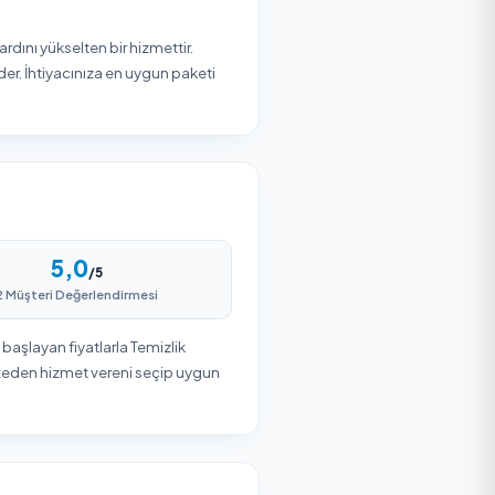
3
Teslim Alın
es
Firma ekibi belirlenen zamanda
hizmetinizi gerçekleştirir. Güvenli
ödeme ile işleminizi tamamlayın.
ayan ve hijyen standardını yükselten bir hizmettir.