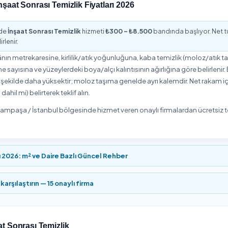
rampaşa sınırlarında ev, ofis, apartman ve iş yerleri farklı kap
inizi netleştirmeniz, ardından teklifleri karşılaştırmanız önerili
stanbul İnşaat Sonrası Temizlik Özeti
7
300
₺
zmet Veren
Başlangıç Fiyatı
bölgesinde İnşaat Sonrası Temizlik hizmeti veren
7 onaylı hi
İnşaat Sonrası Temizlik hizmetini ortalama
5,0/5
puanla değerl
rezervasyon yapabilirsiniz.