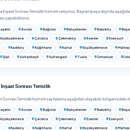
tanbul İnşaat Sonrası Temizlik Fiyatları 2026
ul bölgesinde
İnşaat Sonrası Temizlik
hizmeti
₺300 – ₺8.500
ba
ne göre belirlenir.
 fiyatı; mekânın metrekaresine, kirlilik/atık yoğunluğuna, kaba 
 cam-cephe sayısına ve yüzeylerdeki boya/alçı kalıntısının ağırl
en belirgin şekilde daha yüksektir; moloz taşıma genelde ayrı 
nu (kaba dahil mi) belirterek teklif alın.
izi girip Bayrampaşa / İstanbul bölgesinde hizmet veren onaylı fi
ilir.
ik Fiyatları 2026: m² ve Daire Bazlı Güncel Rehber