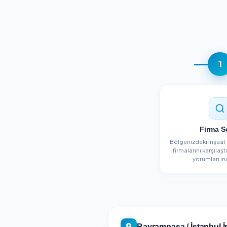
Yeni
C&d Clean
Ümraniye, İstanbul
Detayları Gör