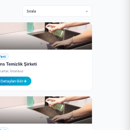
7/24 Destek
ltyapısı
Her zaman yanınızdayız, anında destek 
Yeni
Mns Temizlik Şirketi
Kartal, İstanbul