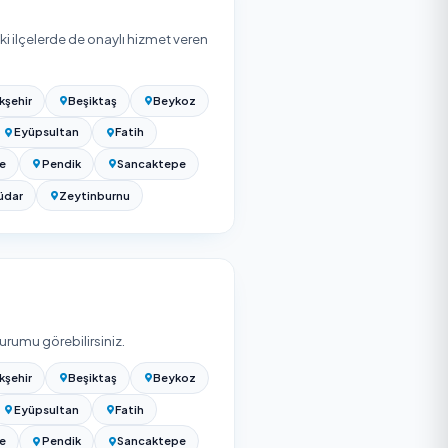
ndında başlıyor. Net tutar aşağıdaki etkenlere ve
temizlik (moloz/atık taşıma) dahil mi yoksa yalnız ince
ığına göre belirlenir. Bu hizmet işçilik ve süre açısından
kalemdir. Net rakam için yukarıdaki listeden firma seçip
rmalardan ücretsiz teklif alabilirsiniz; teklifler kapsam