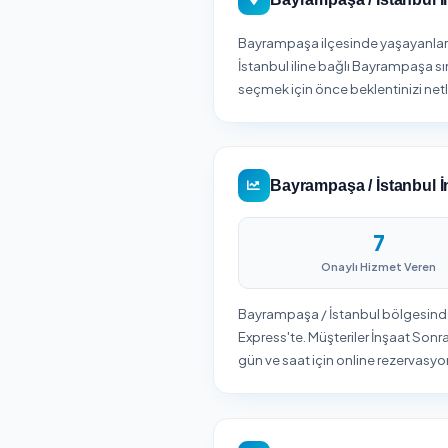
Bölgeniz
firmalar
Bayrampaşa / İ
Bayrampaşa ilçesinde ya