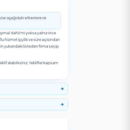
samlarda hizmet talep eder. İhtiyacınıza en uygun paketi
r.
5,0
/5
2 Müşteri Değerlendirmesi
zmet veren
₺300
'den başlayan fiyatlarla Temizlik
endirdi. Yukarıdaki listeden hizmet vereni seçip uygun