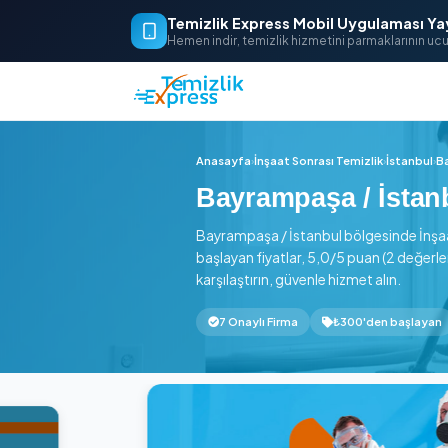
Temizlik Express Mobil Uygu
Hemen indir, temizlik hizmetini parm
Anasayfa
›
İnşaat Sonrası Temizli
Bayrampaşa / İ
Bayrampaşa / İstanbul bölges
başlayan fiyatlar, 5,0/5 puan
karşılaştırın, güvenle hizmet a
7 Onaylı Firma
₺300'de