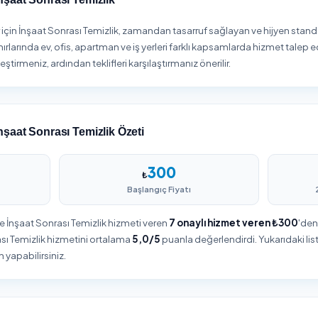
1
2
Firma Seçin
Sipariş Oluşturun
deki i̇nşaat sonrası temizlik
Hizmet detaylarını belirleyin, adr
ını karşılaştırın, puanları ve
bilgilerinizi girin ve siparişinizi
yorumları inceleyin.
onaylayın.
stanbul İnşaat Sonrası Temizlik
şayanlar için İnşaat Sonrası Temizlik, zamandan tasarruf sağl