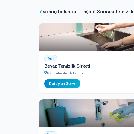
Kimlik Doğrulamalı
Tüm hizmet sağlayıcılar kimlik k
7
sonuç bulundu — İnşaat Sonrası
Yeni
Beyaz Temizlik Şirketi
Bahçelievler, İstanbul