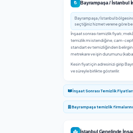
İstanbul iline bağlı Bay
seçmek için önce beklent
Bayrampaşa / İ
Onaylı Hi
Bayrampaşa / İstanbul 
Express'te. Müşteriler 
gün ve saat için online 