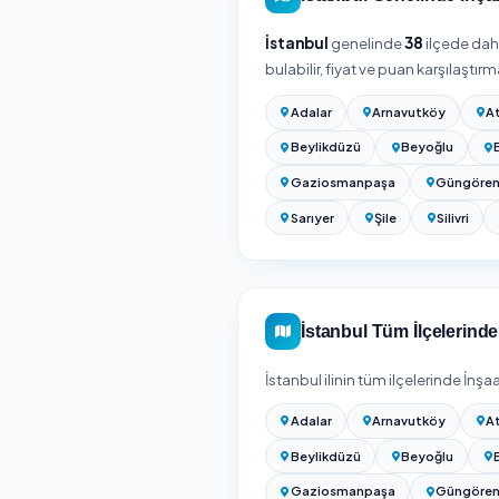
Bayrampaşa / İs
Bayrampaşa / İstanb
seçtiğiniz hizmet vere
İnşaat sonrası temizlik
temizlik mi istendiğine,
standart ev temizliğind
metrekare ve işin durumu
Kesin fiyat için adresin
ve süreyle birlikte göster
İnşaat Sonrası Temizl