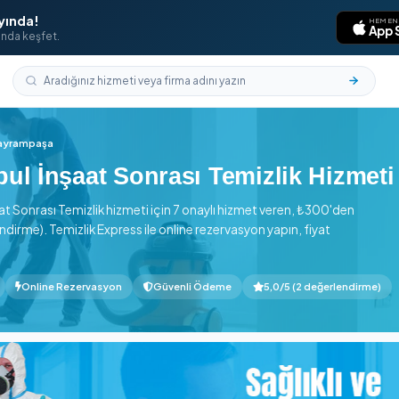
laması Yayında!
aklarının ucunda keşfet.
k
›
İstanbul
›
Bayrampaşa
stanbul İnşaat Sonrası Temizl
inde İnşaat Sonrası Temizlik hizmeti için 7 onaylı hizmet v
 (2 değerlendirme). Temizlik Express ile online rezervasyon ya
lın.
n başlayan
Online Rezervasyon
Güvenli Ödeme
5,0