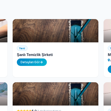
Güvenli Ödeme
ontrolünden geçer
256-bit SSL şifreli güvenli ödeme a
 Temizlik
Yeni
Şanlı Temizlik Şirketi