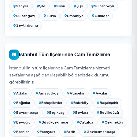
alabilirsiniz; teklifler kapsam ve süreyle birlikte gösterilir.
Cam Temizliği Fiyatları 2026: Metrekare ve Daire Ba
Ücretler
Eyüpsultan temizlik firmalarını karşılaştırın — 21 onay
firma
İstanbul Genelinde Cam Temizleme
İstanbul
genelinde
38
ilçede daha Cam Temizleme hizm
veriyoruz. Eyüpsultan dışında aşağıdaki ilçelerde de onay
hizmet veren bulabilir, fiyat ve puan karşılaştırması
yapabilirsiniz: