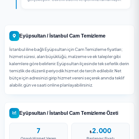
2
Sipariş Oluşturun
Hizmet detaylarını belirleyin, adres bilgilerinizi girin v
siparişinizi onaylayın.
3
Teslim Alın
Firma ekibi belirlenen zamanda hizmetinizi
gerçekleştirir. Güvenli ödeme ile işleminizi tamamlay