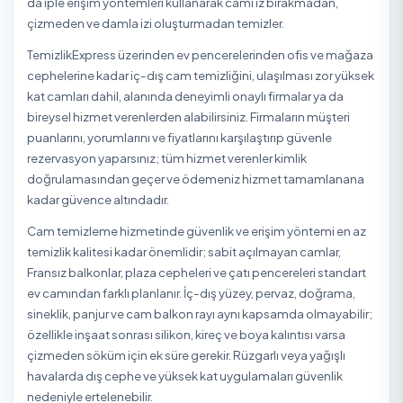
Sultangazi
Tuzla
Ümraniye
Üsküdar
Zeytinburnu
Eyüpsultan / İstanbul Diğer Temizlik Hizmet
Eyüpsultan / İstanbul Apartman Temizleme
Eyüpsultan / İstanbul Dezenfeksiyon
Eyüpsultan / İstanbul Ev Temizliği
Eyüpsultan / İstanbul Halı Yıkama
Eyüpsultan / İstanbul İlaçlama
Eyüpsultan / İstanbul İnşaat Sonrası Temizlik