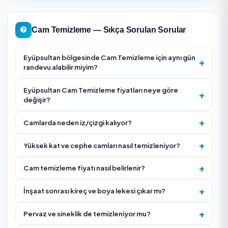
sineklik, panjur ve cam balkon rayı aynı kapsamda olmaya
özellikle inşaat sonrası silikon, kireç ve boya kalıntısı vars
çizmeden söküm için ek süre gerekir. Rüzgarlı veya yağışl
havalarda dış cephe ve yüksek kat uygulamaları güvenli
nedeniyle ertelenebilir.
Cam Temizleme Firması Seçerken Nelere Dikkat Edi
İç mi, dış mı yoksa çift taraflı mı temizlik istediğinizi be
— fiyat ve süre buna göre değişir.
Yüksek kat veya cephe işiyse firmanın iple erişim/yü
çalışma deneyimini ve güvenlik donanımını sorun.
Doğrama, pervaz, sineklik ve panjur temizliğinin fiyat
olup olmadığını netleştirin.
Firmanın müşteri puanına ve gerçek yorumlarına bakı
iz/leke garantisi verip vermediğini teyit edin.