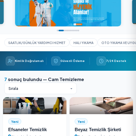
Güvenli Ödeme
5,0/5 (2 değerlendirme)
SAATLIK/GÜNLÜK YARDIMCI HIZMET
HALI YIKAMA
OTO YIK
Kimlik Doğrulamalı
Güvenli Ödeme
7/24 
7
sonuç bulundu — Cam Temizleme