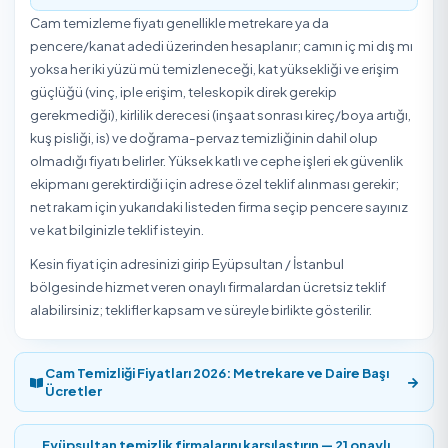
Onaylı Hizmet Veren
Başlangıç Fiyatı
5,0
/5
2 Müşteri Değerlendirmesi
Eyüpsultan / İstanbul bölgesinde Cam Temizleme hizme
veren
7 onaylı hizmet veren
₺2.000
'den başlayan fiyat
Temizlik Express'te. Müşteriler Cam Temizleme hizmetini
ortalama
5,0/5
puanla değerlendirdi. Yukarıdaki listede
hizmet vereni seçip uygun gün ve saat için online rezerv
yapabilirsiniz.
Eyüpsultan / İstanbul Cam Temizleme Fiyatl
2026