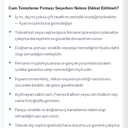
Eyüpsultan / İstanbul Koltuk Yıkama
Eyüpsultan / İstanbul Kuru Temizleme
Eyüpsultan / İstanbul Ofis Temizliği
Eyüpsultan / İstanbul Perde Yıkama
Eyüpsultan / İstanbul Saatlik/Günlük Yardımcı Hizmet
Cam Temizleme Hakkında
Cam temizleme, sıradan bir yüzey silme işi değil; ışığın g
her noktada en küçük izi bile gösteren, doğru ekipman v
teknik isteyen hassas bir hizmettir. Bina giydirme camları
yüksek katlı pencereler, vitrin ve cumbalar; sıvı sabunla b
silindiğinde kireç lekesi, parmak izi ve hav bırakır. Profes