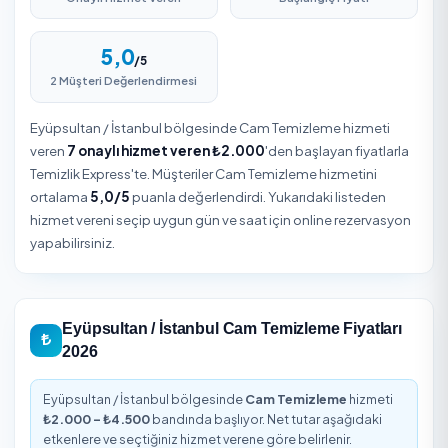
Eyüpsultan / İstanbul Cam Temizleme
İstanbul iline bağlı Eyüpsultan için Cam Temizleme fiyatla
hizmet süresi, alan büyüklüğü, malzeme ve ek talepler gi
kalemlere göre belirlenir. Eyüpsultan ilçesinde tek seferlik
temizlik de düzenli periyodik hizmet de tercih edilebilir. N
bütçe için adresinizi girip hizmet vereni seçerek anında te
alabilir, gün ve saati online planlayabilirsiniz.
Eyüpsultan / İstanbul Cam Temizleme Özeti
7
2.000
₺