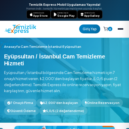
Temizlik Express Mobil Uygulaması Yayında!
Hemen indir, temizlik hizmetini parmaklarının ucunda keşfet.
HEMEN İNDIR
HEMEN İNDIR
HEMEN İNDIR
App Store
Google Play
AppGallery
Giriş Yap
Anasayfa
›
Cam Temizleme
›
İstanbul
›
Eyüpsultan
Eyüpsultan / İstanbul Cam Temizleme
Hizmeti
Eyüpsultan / İstanbul bölgesinde Cam Temizleme hizmeti içi
onaylı hizmet veren, ₺2.000'den başlayan fiyatlar, 5,0/5 pu
değerlendirme). Temizlik Express ile online rezervasyon yapın
karşılaştırın, güvenle hizmet alın.
7 Onaylı Firma
₺2.000'den başlayan
Online Rezer