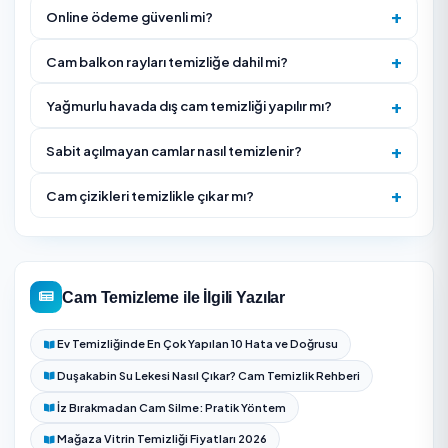
İnşaat sonrası kireç, silikon veya boya artığı varsa bu
önceden bildirin; ek işlem gerektirebilir.
Açılmayan sabit cam, Fransız balkon veya cam balkon
varsa fotoğrafla gösterin.
Panjur, sineklik ve doğrama iç kanallarının dahil olup
olmadığını ayrı ayrı sorun.
Yüksek dış cephe işlerinde hava durumu ve güvenli ç
koşulları için alternatif tarih planlayın.
Hizmet Nasıl İşliyor?
Pencere/cephe alanı, kat yüksekliği ve erişim koşullar
değerlendirilerek teklif verilir.
Kaba toz, örümcek ağı ve gevşek kir kuru olarak alınır,
korumaya alınır.
Uygun temizlik solüsyonu ve saf su ile cam yüzeyi yıka