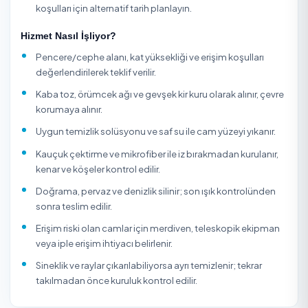
ekipler kauçuk çektirme (squeegee), tüy bırakmayan
mikrofiber, saf su sistemleri ve gerektiğinde teleskopik fı
da iple erişim yöntemleri kullanarak camı iz bırakmadan,
çizmeden ve damla izi oluşturmadan temizler.
TemizlikExpress üzerinden ev pencerelerinden ofis ve 
cephelerine kadar iç-dış cam temizliğini, ulaşılması zor 
kat camları dahil, alanında deneyimli onaylı firmalar ya d
bireysel hizmet verenlerden alabilirsiniz. Firmaların müşte
puanlarını, yorumlarını ve fiyatlarını karşılaştırıp güvenle
rezervasyon yaparsınız; tüm hizmet verenler kimlik
doğrulamasından geçer ve ödemeniz hizmet tamamla
kadar güvence altındadır.
Cam temizleme hizmetinde güvenlik ve erişim yöntemi e
temizlik kalitesi kadar önemlidir; sabit açılmayan camlar,
Fransız balkonlar, plaza cepheleri ve çatı pencereleri sta
ev camından farklı planlanır. İç-dış yüzey, pervaz, doğra