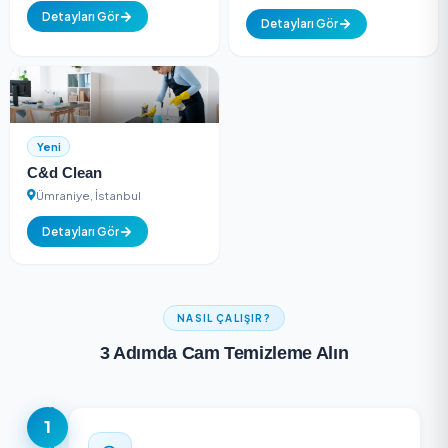
(2
Yeni
5.0
değerlendirme)
Sct Grup Temizlik 
Biler Temizlik Hizmetleri
İlaçlama
Fatih, İstanbul
Ümraniye, İstanbul
Detayları Gör
Detayları Gör
Yeni
C&d Clean