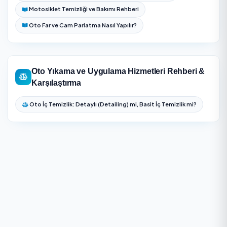
Detaylı uygulamalarda önce boya kalınlığı ve çizik der
gözle/cihazla kontrol edilir.
Seramik kaplama sonrası kürlenme süresi, ilk yıkama t
ve bakım şampuanı önerileri teslimde açıklanır.
Oto Yıkama ve Uygulama Hizmetleri — Sık
Sorulan Sorular
Fatih bölgesinde Oto Yıkama ve Uygulama
Hizmetleri için aynı gün randevu alabilir miyim?
Fatih Oto Yıkama ve Uygulama Hizmetleri fiyatları
neye göre değişir?
Seramik kaplama ne kadar dayanır?