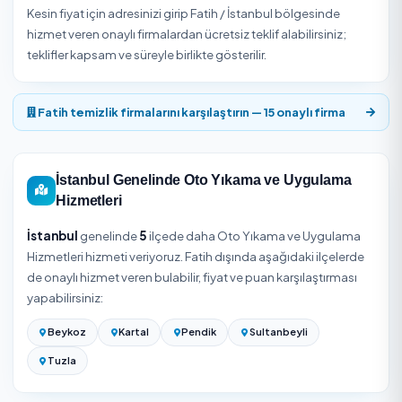
İstanbul iline bağlı Fatih genelinde talep edilen işin niteli
göre ekip sayısı, süre ve ekipman değişir. Güvenilir bir so
için hizmet verenin değerlendirmelerini, kapsamını ve fiya
karşılaştırarak seçim yapmak önemlidir.
Fatih / İstanbul Oto Yıkama ve Uygulama
Hizmetleri Fiyatları 2026
Oto yıkama ve uygulama fiyatı araç segmentine (sedan,
ticari), istenen hizmetin kapsamına (sadece dış yıkama 
yoksa iç-dış detaylı paket mi), aracın kirlilik/yıpranma d
ve seramik kaplama gibi uygulamalarda kullanılan ürünü
kalitesi ile garanti süresine göre belirgin şekilde değişir. D
temizlik ve seramik kaplama, standart yıkamaya göre ço
daha yüksek bütçeli işlerdir. Kesin fiyat için yukarıdaki lis