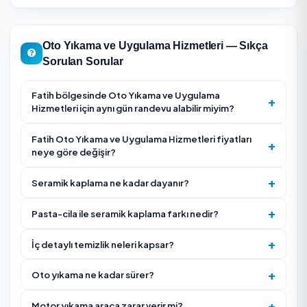
İstediğiniz kapsamı net belirtin (sadece yıkama mı, iç
detaylı mı, pasta-cila mı, seramik kaplama mı) — fiyat
süre buna göre değişir.
Seramik kaplama yaptıracaksanız kullanılan ürünü, ka
sayısını ve verilen garanti süresini sorun.
Firmanın müşteri puanına ve gerçek yorumlara bakın;
pasta-cila gibi boya işlerinde tecrübesini ve örnek
çalışmalarını isteyin.
Pasta-cila öncesi boyanın durumunu (çizik derinliği)
firmanın değerlendirip sizi bilgilendirmesini isteyin.
Adreste mi yoksa istasyonda mı hizmet verildiğini ve
süresini önceden netleştirin.
Araç boya durumunu ve önceki pasta-cila geçmişini
paylaşın; gereksiz aşındırıcı işlemden kaçınılmalıdır.
Motor temizliği istiyorsanız elektronik aksam koruma