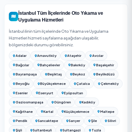
firma seçip araç ve hizmet bilgisiyle teklif alın.
Kesin fiyat için adresinizi girip Fatih / İstanbul bölgesinde
hizmet veren onaylı firmalardan ücretsiz teklif alabilirsiniz
teklifler kapsam ve süreyle birlikte gösterilir.
Fatih temizlik firmalarını karşılaştırın — 15 onaylı firm
İstanbul Genelinde Oto Yıkama ve Uygula
Hizmetleri
İstanbul
genelinde
5
ilçede daha Oto Yıkama ve Uygu
Hizmetleri hizmeti veriyoruz. Fatih dışında aşağıdaki ilçe
de onaylı hizmet veren bulabilir, fiyat ve puan karşılaştırm
yapabilirsiniz: