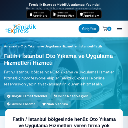
Temizlik Express Mobil Uygulaması Yayında!
Hemen indir, temizlik hizmetini parmaklarının ucunda keşfet.
HEMEN İNDIR
HEMEN İNDIR
HEMEN İNDIR
App Store
Google Play
AppGallery
Giriş Yap
Anasayfa
›
Oto Yıkama ve Uygulama Hizmetleri
›
İstanbul
›
Fatih
Fatih / İstanbul Oto Yıkama ve Uygula
Hizmetleri Hizmeti
Fatih / İstanbul bölgesinde Oto Yıkama ve Uygulama Hizmet
hizmeti için profesyonel ekipler. Temizlik Express ile online
rezervasyon yapın, fiyat karşılaştırın, güvenle hizmet alın.
Onaylı Hizmet Verenler
Online Rezervasyon
Güvenli Ödeme
Puan & Yorum