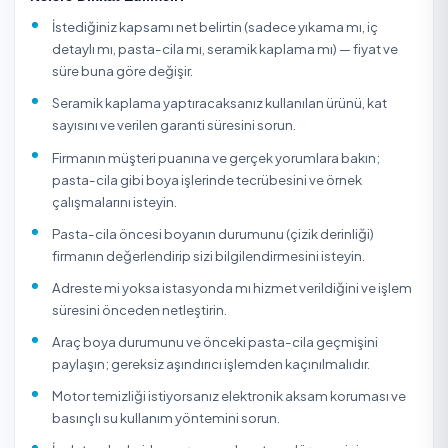
Oto yıkama ve uygulama hizmetleri; dış yıkamadan iç de
temizliğe, motor temizliğinden pasta-cila ve seramik
kaplamaya kadar aracın hem görünümünü hem değerin
koruyan geniş bir hizmet grubudur. Basit dış yıkama tozu
günlük kiri alırken; iç detaylı temizlik döşeme/koltuk yık
tavan, torpido ve plastik aksamın derin temizliğini kapsar
Pasta-cila aracın boyasındaki çizik ve matlığı gidererek
parlaklık kazandırır; seramik (nano) kaplama ise boyayı 
süre su, kuş pisliği ve UV etkisine karşı koruyan bir uygul
tabakasıdır. Yanlış ürün veya yetersiz teknik boyaya hol
çizik bırakabileceği için bu işlemler deneyim ister.
TemizlikExpress üzerinden binek araç, SUV ve ticari araçla
oto yıkama, iç-dış detaylı temizlik, oto kuaför, pasta-cila
seramik kaplama hizmetlerini onaylı firmalardan alabilir;
firmaların müşteri puanlarını, yorumlarını ve fiyatlarını
karşılaştırarak uygun gün-saatte online rezervasyon