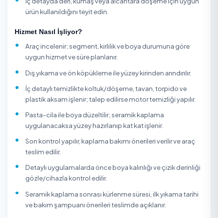
yapabilirsiniz. Tüm hizmet verenler kimlik doğrulamasın
geçer ve ödemeniz hizmet tamamlanana kadar güvenc
altındadır.
Oto bakım hizmetlerinde işlem seçimi aracın yaşına, bo
durumuna, kullanım şekline ve beklentiye göre yapılmalıd
araç pasta istemez, bazı çizikler yalnız boya düzeltme ile a
derin çizikler ise rötuş veya boya gerektirebilir. Motor temi
yapılacaksa alternatör, sigorta kutusu ve elektronik beyin
hassas alanların korunması şarttır; iç detayda deri, kuma
alcantara ve plastik yüzeyler için farklı ürün kullanılmalıdır
Seramik kaplama öncesi kil, demir tozu temizliği ve polis
hazırlığı yapılmadığında kaplama parlak ve dayanıklı so
vermez.
Oto Yıkama ve Uygulama Hizmetleri Firması Seçerk
Nelere Dikkat Edilmeli?