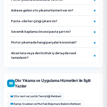
basınçlı su kullanım yöntemini sorun.
İç detayda deri, kumaş veya alcantara döşeme için 
ürün kullanıldığını teyit edin.
Hizmet Nasıl İşliyor?
Araç incelenir; segment, kirlilik ve boya durumuna gö
uygun hizmet ve süre planlanır.
Dış yıkama ve ön köpükleme ile yüzey kirinden arındırıl
İç detaylı temizlikte koltuk/döşeme, tavan, torpido v
plastik aksam işlenir; talep edilirse motor temizliği yapı
Pasta-cila ile boya düzeltilir; seramik kaplama
uygulanacaksa yüzey hazırlanıp kat kat işlenir.
Son kontrol yapılır, kaplama bakımı önerileri verilir ve 
teslim edilir.