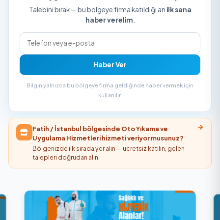
Fatih / İstanbul bölgesinde henüz Oto Yık
ve Uygulama Hizmetleri veren firma yo
Talebini bırak — bu bölgeye firma katıldığı an
ilk sa
haber verelim
.
Haber Ver
Bilgin yalnızca bu bölgeye firma geldiğinde haber vermek i
kullanılır.
Fatih / İstanbul bölgesinde Oto Yıkama ve
Uygulama Hizmetleri hizmeti veriyor musunuz?
Bölgenizde ilk sırada yer alın — ücretsiz katılın, gelen