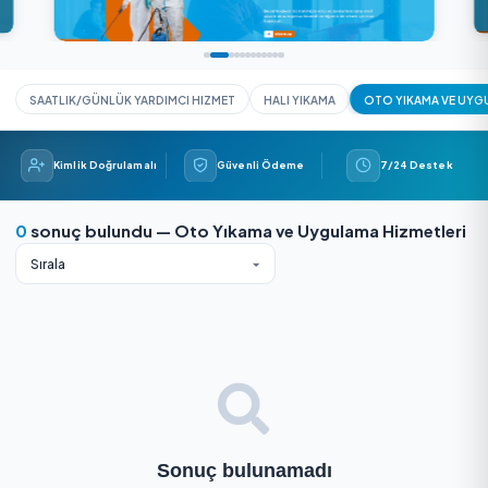
talepleri doğrudan alın.
SAATLIK/GÜNLÜK YARDIMCI HIZMET
HALI YIKAMA
OTO YIK
Kimlik Doğrulamalı
Güvenli Ödeme
7/24 
0
sonuç bulundu — Oto Yıkama ve Uygulama Hizm