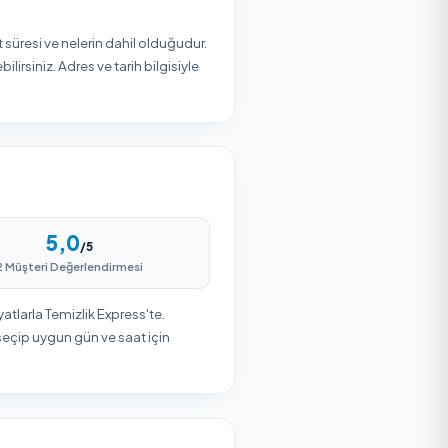
3
Teslim Alın
es
Firma ekibi belirlenen zamanda
hizmetinizi gerçekleştirir. Güvenli
ödeme ile işleminizi tamamlayın.
ar; fiyat aralığı, hizmet süresi ve nelerin dahil olduğudur.