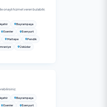
or. Net tutar aşağıdaki etkenlere ve seçtiğiniz hizmet
ai içi mi mesai dışı mı yapılacağına ve cam/halı yıkama
k çalışmada ziyaret başına maliyet tek seferlik temizliğe
abilir. Net teklif için yukarıdan firma seçip ofis
alardan ücretsiz teklif alabilirsiniz; teklifler kapsam ve