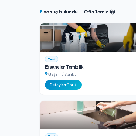
Kimlik Doğrulamalı
Tüm hizmet sağlayıcılar kimlik k
8
sonuç bulundu — Ofis Temizliği
Yeni
Efsaneler Temizlik
Ataşehir, İstanbul