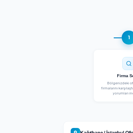
Yeni
Sct Grup Temizlik Ve İlaçlama
Ümraniye, İstanbul
Detayları Gör