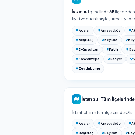
Kağıthane / İst
Kağıthane / İstanbul
verene göre belirlenir.
Ofis temizliği fiyatı; o
gibi ek işlerin kapsama
göre genelde daha avanta
metrekaresi ve istediğini
Kesin fiyat için adresin
süreyle birlikte gösterilir
Ofis Temizliği Fiyatla