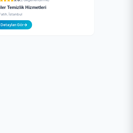
Detayları Gör
5.0
(2 değerlendirme)
Biler Temizlik Hizmetleri
Fatih, İstanbul
Detayları Gör