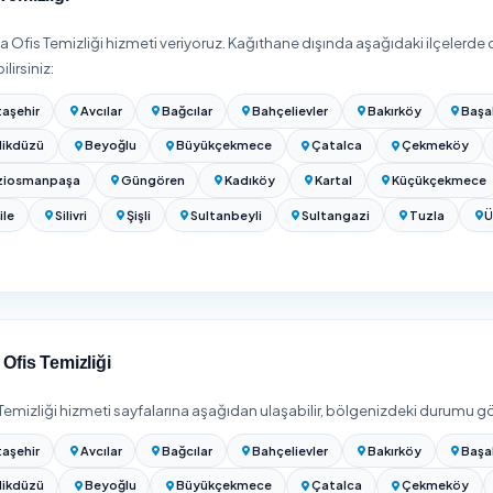
anbul Ofis Temizliği Fiyatları 2026
 bölgesinde
Ofis Temizliği
hizmeti
₺300 – ₺6.500
bandında başlıy
fis metrekaresine, çalışan/oda sayısına, temizlik sıklığına, mes
 dahil olup olmamasına göre değişir. Aylık sözleşmeli periyodi
jlıdır; mesai dışı (akşam) hizmet bazı firmalarda farklı fiyatlan
z sıklıkla fiyat alın.
izi girip Kağıthane / İstanbul bölgesinde hizmet veren onaylı firm
.
rı 2026 (m² Bazlı)