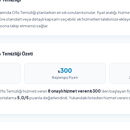
1
2
Firma Seçin
Sipariş Oluşturun
genizdeki ofis temizliği
Hizmet detaylarını belirleyin, adr
ını karşılaştırın, puanları ve
bilgilerinizi girin ve siparişinizi
yorumları inceleyin.
onaylayın.
anbul Ofis Temizliği
ıthane sınırlarında Ofis Temizliği planlarken en sık sorulan konul