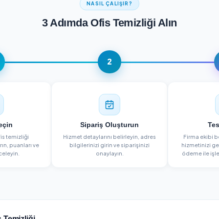
Yeni
C&d Clean
Ümraniye, İstanbul
Detayları Gör
NASIL ÇALIŞIR?
3 Adımda Ofis Temizliği