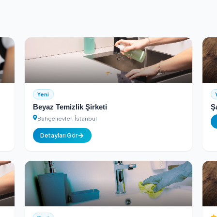
Güvenli Ödeme
ontrolünden geçer
256-bit SSL şifreli güvenli ödeme a
Yeni
Beyaz Temizlik Şirketi
Bahçelievler, İstanbul