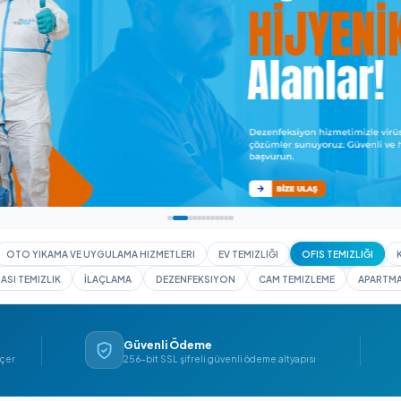
I YIKAMA
OTO YIKAMA VE UYGULAMA HIZMETLERI
EV TEMIZLIĞI
İNŞAAT SONRASI TEMIZLIK
İLAÇLAMA
DEZENFEKSIYON
CAM