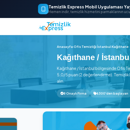
Temizlik Express Mobil Uygu
Hemen indir, temizlik hizmetini parm
Anasayfa
›
Ofis Temizliği
›
İstanbu
Kağıthane / İs
Kağıthane / İstanbul bölgesin
5,0/5 puan (2 değerlendirme).
alın.
8 Onaylı Firma
₺300'de