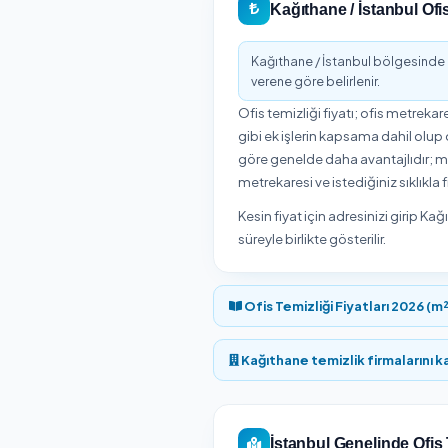
Kağıthane ilçesinde ihti
online rezervasyon, sür
Kağıthane / İst
Onaylı Hi
Kağıthane / İstanbul b
Müşteriler Ofis Temizli
online rezervasyon yapa