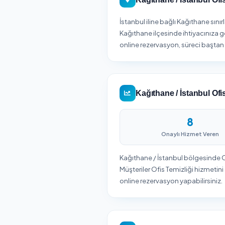
Böl
firmalar
Kağıthane / İst
İstanbul iline bağlı Kağ