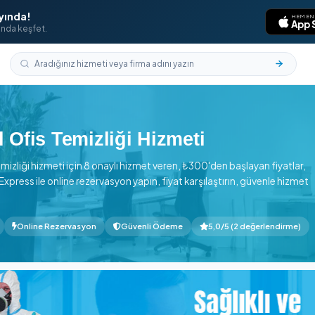
laması Yayında!
aklarının ucunda keşfet.
l
›
Kağıthane
tanbul Ofis Temizliği Hizmeti
de Ofis Temizliği hizmeti için 8 onaylı hizmet veren, ₺300'de
 Temizlik Express ile online rezervasyon yapın, fiyat karşılaş
n başlayan
Online Rezervasyon
Güvenli Ödeme
5,0