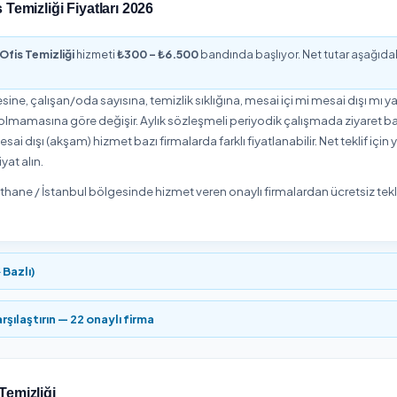
yacınıza göre standart veya detaylı kapsam seçebilir, ek hizmetle
eci baştan sona takip etmenizi sağlar.
anbul Ofis Temizliği Özeti
8
300
₺
zmet Veren
Başlangıç Fiyatı
ölgesinde Ofis Temizliği hizmeti veren
8 onaylı hizmet veren
ği hizmetini ortalama
5,0/5
puanla değerlendirdi. Yukarıdaki l
bilirsiniz.