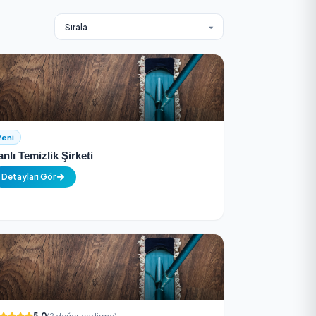
7/24 Destek
ltyapısı
Her zaman yanınızdayız, anında destek 
Yeni
Şanlı Temizlik Şirketi