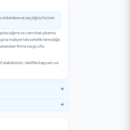
ri talebinize ekleyebilirsiniz. Adres ve tarih bilgisiyle
5,0
/5
2 Müşteri Değerlendirmesi
₺300
'den başlayan fiyatlarla Temizlik Express'te.
isteden hizmet vereni seçip uygun gün ve saat için