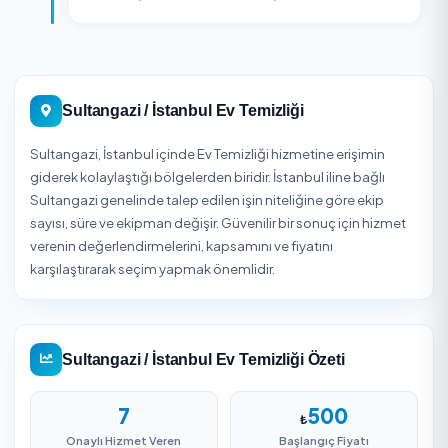
2
Sipariş Oluşturun
Hizmet detaylarını belirleyin, adres bilgilerinizi girin v
siparişinizi onaylayın.
3
Teslim Alın
Firma ekibi belirlenen zamanda hizmetinizi
gerçekleştirir. Güvenli ödeme ile işleminizi tamamlay