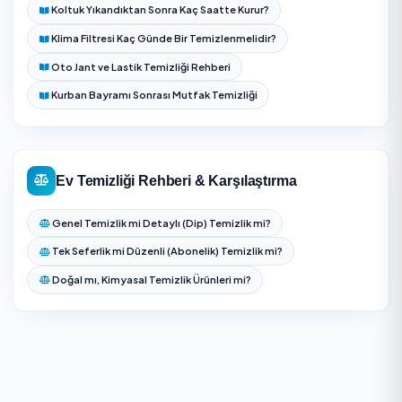
Memnuniyet onayı sonrası ödeme hizmet verene aktarı
Ekip işe başlamadan önce kapsam, öncelikler ve ha
alanlar kısa bir kontrolle netleştirilir.
Temizlik sonunda eksik kalan alan varsa teslim kontr
belirtilir ve mümkünse aynı ziyaret içinde tamamlanır.
Düzenli hizmetlerde bir sonraki randevu için cam, dola
veya balkon gibi dönemsel işler not edilir.
Ev Temizliği — Sıkça Sorulan Sorular
Sultangazi bölgesinde Ev Temizliği için aynı gün
randevu alabilir miyim?