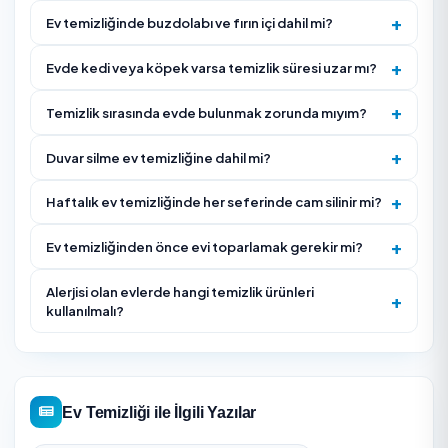
yazın; standart pakete her zaman dahil olmayabilir.
Hassas yüzeyleri (mermer, ahşap parke, lake dolap)
işaretleyin ve uygun ürün kullanılmasını isteyin.
Düzenli hizmette her ziyaret için sabit öncelik listesi
oluşturun; böylece süre kritik alanlara ayrılır.
Temizlikten önce kırılabilir eşya, değerli belge ve kişis
ürünleri güvenli bir alana kaldırın.
Hizmet Nasıl İşliyor?
Ev metrekaresi ve kapsam (genel/detaylı) belirlenir, te
alınır.
Uygun gün ve saat seçilerek rezervasyon oluşturulur.
Ekip adrese gelir, oda oda planlı temizlik yapılır.
Banyo-mutfak hijyeni ve zemin son kontrolden geçirili