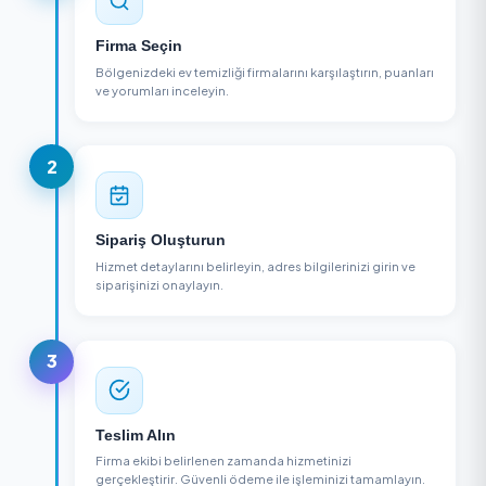
Ümraniye, İstanbul
Detayları Gör
NASIL ÇALIŞIR?
3 Adımda Ev Temizliği Alın
1
Firma Seçin
Bölgenizdeki ev temizliği firmalarını karşılaştırın, puan
ve yorumları inceleyin.