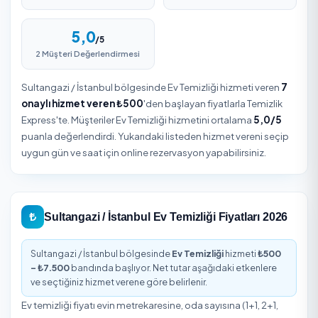
Sultangazi / İstanbul Ev Temizliği
Sultangazi, İstanbul içinde Ev Temizliği hizmetine erişimi
giderek kolaylaştığı bölgelerden biridir. İstanbul iline bağl
Sultangazi genelinde talep edilen işin niteliğine göre eki
sayısı, süre ve ekipman değişir. Güvenilir bir sonuç için h
verenin değerlendirmelerini, kapsamını ve fiyatını
karşılaştırarak seçim yapmak önemlidir.
Sultangazi / İstanbul Ev Temizliği Özeti
7
500
₺