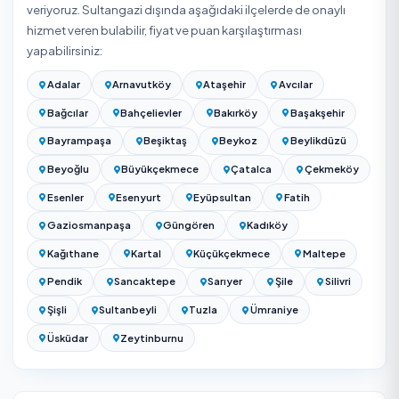
– ₺7.500
bandında başlıyor. Net tutar aşağıdaki etkenle
ve seçtiğiniz hizmet verene göre belirlenir.
Ev temizliği fiyatı evin metrekaresine, oda sayısına (1+1, 2+
3+1...), temizlik tipine (genel/detaylı) ve süreye göre belirle
Detaylı/dip temizlik genel temizlikten belirgin şekilde da
yüksektir; saatlik yardımcı ile daire bazlı paket fiyatlandı
farklıdır. 2026 güncel aralık için evinizin ölçüsüyle yukarı
teklif alın.
Kesin fiyat için adresinizi girip Sultangazi / İstanbul bölg
hizmet veren onaylı firmalardan ücretsiz teklif alabilirsiniz
teklifler kapsam ve süreyle birlikte gösterilir.
3+1 Ev Temizliği Ne Kadar? 2026 Fiyatları ve Tablo