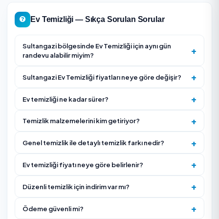
korunur.
Ev Temizliği Firması Seçerken Nelere Dikkat Edilmel
Genel mi detaylı (dip) temizlik mi istediğinizi net belir
fiyat ve süre buna göre değişir.
Temizlik malzemelerini firmanın mı getireceğini yoksa
mi sağlayacağınızı sorun.
Firma puanı ve gerçek müşteri yorumlarını inceleyin.
Kaç kişi/kaç saat çalışılacağını ve nelerin kapsam dışı
olduğunu önceden netleştirin.
Düzenli (haftalık/aylık) ihtiyaç varsa abonelik indirim
yararlanın.
Evde alerji, bebek veya evcil hayvan varsa kullanılmas
istemediğiniz ürünleri önceden belirtin.
Fırın içi, buzdolabı içi, balkon ve cam gibi ek işleri ayrı 