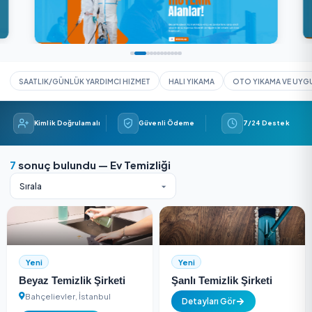
SAATLIK/GÜNLÜK YARDIMCI HIZMET
HALI YIKAMA
OTO YIK
Kimlik Doğrulamalı
Güvenli Ödeme
7/24 
7
sonuç bulundu — Ev Temizliği