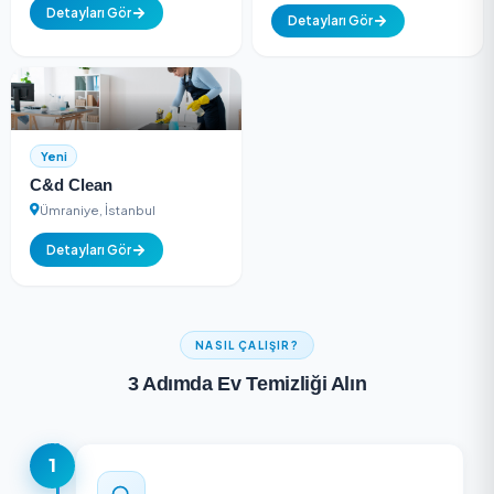
(2
Yeni
5.0
değerlendirme)
Sct Grup Temizlik 
Biler Temizlik Hizmetleri
İlaçlama
Fatih, İstanbul
Ümraniye, İstanbul
Detayları Gör
Detayları Gör
Yeni
C&d Clean