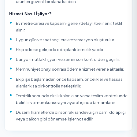
Ev temizliği planlanırken evde çocuk, evcil hayvan, alerji
hassasiyeti veya özel yüzeyler varsa bunların önceden
belirtilmesi gerekir; doğal taş tezgah, lake dolap, ahşap 
ve ankastre yüzeyler her kimyasala uygun değildir. Stand
genel temizlik genellikle düzenli kullanılan evler için uyg
uzun süredir temizlenmeyen, yoğun kireçli, yağlı mutfakl
misafir/taşınma öncesi hazırlık gerektiren evlerde detayl
temizlik seçilmelidir. Balkon, cam, fırın içi, duvar silme ve
yüksek dolap üstleri gibi işler kapsam dışı olabildiği için
randevu öncesi netleştirilmelidir.
Düzenli ev temizliği almak isteyenler için en verimli model
kullanım alışkanlıklarına göre sabit öncelik listesi oluştur
Örneğin yoğun kullanılan mutfak ve banyo her ziyarette
ve dolap içi gibi işler ise belirli aralıklarla planlandığında
süre daha iyi yönetilir hem de evde sürekli temizlik stand