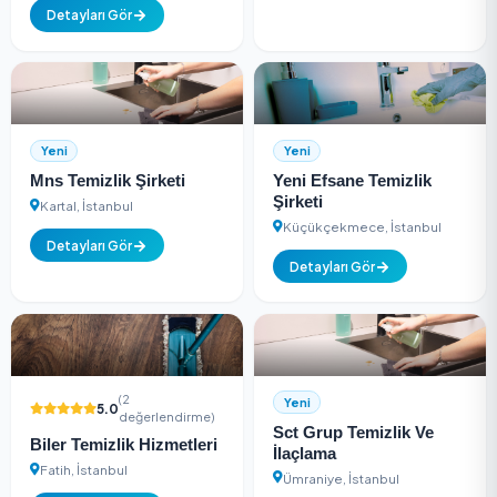
Yeni
Yeni
Beyaz Temizlik Şirketi
Şanlı Temizlik Şirke
Bahçelievler, İstanbul
Detayları Gör
Detayları Gör
Yeni
Yeni
Mns Temizlik Şirketi
Yeni Efsane Temizl
Şirketi
Kartal, İstanbul
Küçükçekmece, İstan
Detayları Gör
Detayları Gör