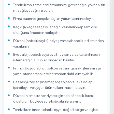
Ev Temizliği Hakkında
Ev temizliği; genel (haftalık/periyodik) temizlik, detaylı (d
temizlik ve taşınma/inşaat sonrası temizlik gibi farklı
kapsamlarda sunulan bir hizmettir. Genel temizlik toz al
yüzey silme, zemin ve banyo-mutfak hijyenini kapsarken
detaylı temizlik buzdolabı/fırın içi, cam-pervaz, kireç s
dolap içi gibi derin işleri de içerir. Doğru kapsamı seçme
bütçeyi hem sonucu doğrudan etkiler.
TemizlikExpress üzerinden evinizin metrekaresine ve
istediğiniz kapsama göre onaylı firma veya bireysel hizm
verenleri puan, yorum ve fiyatlarına göre karşılaştırıp uyg
gün-saat seçerek online rezervasyon yapabilirsiniz. Tüm
hizmet verenler kimlik doğrulamasından geçer; ödemen
hizmet bitene kadar güvencededir.