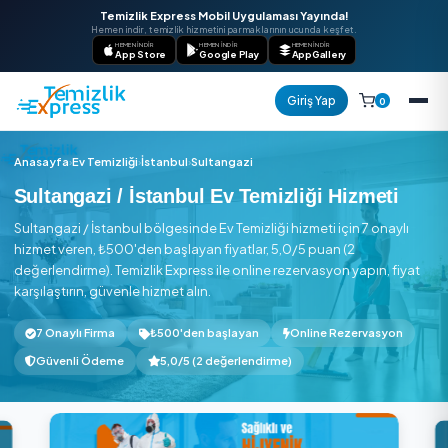
Temizlik Express Mobil Uygulaması Yayında!
Hemen indir, temizlik hizmetini parmaklarının ucunda keşfet.
HEMEN İNDIR
HEMEN İNDIR
HEMEN İNDIR
App Store
Google Play
AppGallery
Giriş Yap
Anasayfa
›
Ev Temizliği
›
İstanbul
›
Sultangazi
Sultangazi / İstanbul Ev Temizliği Hizme
Sultangazi / İstanbul bölgesinde Ev Temizliği hizmeti için 7 o
hizmet veren, ₺500'den başlayan fiyatlar, 5,0/5 puan (2
değerlendirme). Temizlik Express ile online rezervasyon yapın
karşılaştırın, güvenle hizmet alın.
7 Onaylı Firma
₺500'den başlayan
Online Rezerva
Güvenli Ödeme
5,0/5 (2 değerlendirme)