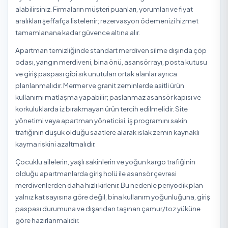
Üsküdar / İstanbul Diğer Temizlik Hizmetler
Üsküdar / İstanbul Cam Temizleme
Üsküdar / İstanbul Dezenfeksiyon
Üsküdar / İstanbul Ev Temizliği
Üsküdar / İstanbul Halı Yıkama
Üsküdar / İstanbul İlaçlama
Üsküdar / İstanbul İnşaat Sonrası Temizlik
Üsküdar / İstanbul Koltuk Yıkama
Üsküdar / İstanbul Kuru Temizleme
Üsküdar / İstanbul Ofis Temizliği
Üsküdar / İstanbul Perde Yıkama
Üsküdar / İstanbul Saatlik/Günlük Yardımcı Hizmet