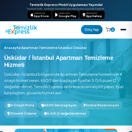
Temizlik Express Mobil Uygulaması Yayında!
Hemen indir, temizlik hizmetini parmaklarının ucunda keşfet.
HEMEN İNDIR
HEMEN İNDIR
HEMEN İNDIR
App Store
Google Play
AppGallery
Giriş Yap
Anasayfa
›
Apartman Temizleme
›
İstanbul
›
Üsküdar
Üsküdar / İstanbul Apartman Temizlem
Hizmeti
Üsküdar / İstanbul bölgesinde Apartman Temizleme hizmeti 
onaylı hizmet veren, ₺500'den başlayan fiyatlar, 5,0/5 puan
değerlendirme). Temizlik Express ile online rezervasyon yapın
karşılaştırın, güvenle hizmet alın.
4 Onaylı Firma
₺500'den başlayan
Online Rezerva