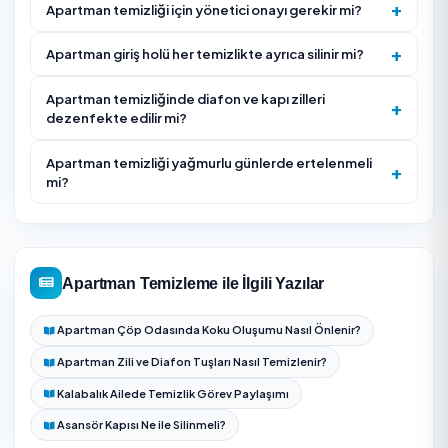
sıklık, sabit gün belirlenir.
Sözleşme ve periyodik fatura/dekont düzeni kurulur.
Sabit personel atanır; ilk temizlik bahar/genel temizli
formatında derinlemesine yapılır.
Periyodik temizlik başlar — her ziyarette kontrol form
doldurulur (kullanılan ürünler, eksikler).
Aylık raporlama + sakin memnuniyet anketi ile kalite
sürdürülür.
Temizlik sırasında ıslak zemin uyarıları yerleştirilir ve 
giriş-çıkış saatlerinden kaçınılır.
Periyodik hizmette yöneticiye eksik ampul, kötü koku
gider veya haşere belirtisi gibi gözlemler raporlanır.
Giriş holü, asansör önü ve kapı kolları gibi yüksek te
noktaları son turda yeniden silinir.