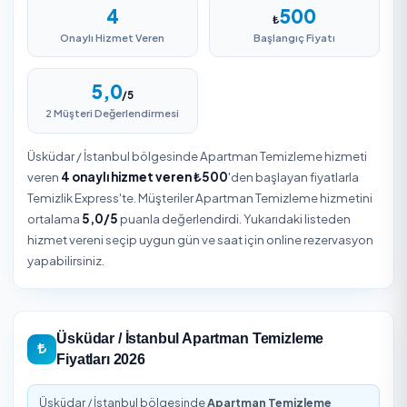
Üsküdar / İstanbul Apartman Temizleme
Üsküdar, İstanbul içinde Apartman Temizleme hizmetine
erişimin giderek kolaylaştığı bölgelerden biridir. İstanbul i
bağlı Üsküdar genelinde talep edilen işin niteliğine göre 
sayısı, süre ve ekipman değişir. Güvenilir bir sonuç için h
verenin değerlendirmelerini, kapsamını ve fiyatını
karşılaştırarak seçim yapmak önemlidir.
Üsküdar / İstanbul Apartman Temizleme Öz
4
500
₺
Onaylı Hizmet Veren
Başlangıç Fiyatı