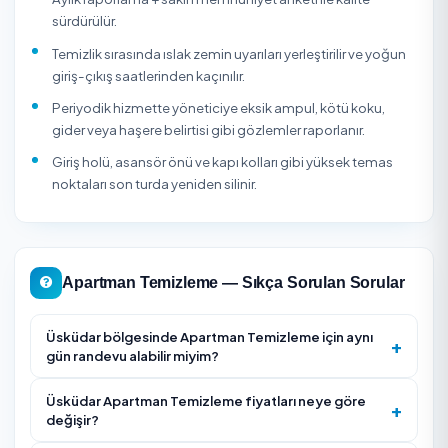
paspası durumuna ve dışarıdan taşınan çamur/toz yükü
göre hazırlanmalıdır.
Apartman Temizleme Firması Seçerken Nelere Dikka
Edilmeli?
Bina kat ve daire sayısını + temizlenecek alanları (mer
asansör, otopark, dış cephe vs.) listeleyin.
Periyot belirleyin — haftalık çoğu apartmanda yeterli,
yoğun trafikli binalarda 2x/hafta tercih edilir.
Sözleşme süresini ve fesih şartlarını netleştirin (aylık
otomatik yenileme yaygın).
Sigorta (iş kazası, üçüncü şahıs zararı) ve personel S
durumunu sorgulayın.
Aynı personelin sürekli geleceğinin garanti edilip
edilmediğini öğrenin (rotasyon kalitesizleştirebilir).