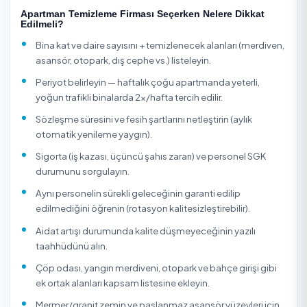
Apartman Temizleme Hakkında
Apartman temizliği, çok kullanıcılı bina ortak alanlarının
(merdiven, sahanlık, asansör, giriş holü, dış cephe, otopa
çatı katı) düzenli ve hijyen kurallarına uygun şekilde
temizlenmesidir. Daire sakinleri tarafından tek tek
yapılamayacak ölçekte iş yükü oluştuğu için aidat karşıl
profesyonel ekiplere veya yönetici tarafından sözleşmeli
firmaya devredilir. Profesyonel hizmet düzenli sıklık (hafta
haftalık/aylık), sabit personel ve denetlenebilir kalite suna
Temizlik Express üzerinden apartman temizliği hizmetini
aylık/haftalık periyodik veya tek seferlik genel temizlik ol
alabilirsiniz. Firmaların müşteri puanları, yorumları ve fiyat