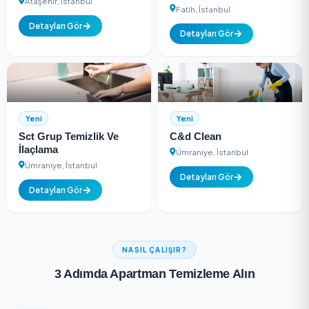
(2
Yeni
5.0
değerlen
Aparan Temizlik
Biler Temizlik Hizm
Ataşehir, İstanbul
Fatih, İstanbul
Detayları Gör
Detayları Gör
Yeni
Yeni
Sct Grup Temizlik Ve
C&d Clean
İlaçlama
Ümraniye, İstanbul
Ümraniye, İstanbul