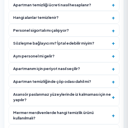
Aidat artışı durumunda kalite düşmeyeceğinin yazılı
taahhüdünü alın.
Çöp odası, yangın merdiveni, otopark ve bahçe girişi 
ek ortak alanları kapsam listesine ekleyin.
Mermer/granit zemin ve paslanmaz asansör yüzeyleri
uygun kimyasal kullanılacağını teyit edin.
Islak zemin uyarısı, çalışma saati ve sakin bilgilendirm
gibi güvenlik detaylarını planlayın.
Bina giriş trafiği yoğunsa giriş holü ve asansör çevresi
ek ara kontrol talep edin.
Apartman panosu, kapı zili, diafon ve posta kutusu gib
temas edilen yüzeyleri listeye ekleyin.
Hizmet Nasıl İşliyor?
Yönetici/site sakini ile keşif planlanır — temizlik alanlar