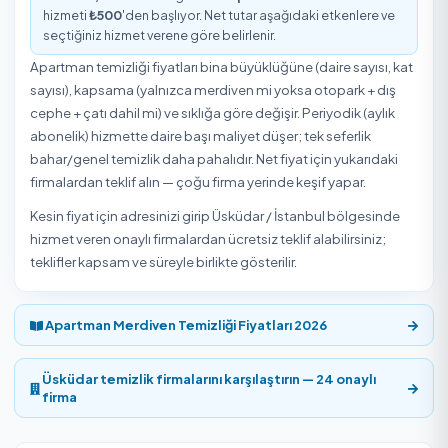
5,0
/5
2 Müşteri Değerlendirmesi
Üsküdar / İstanbul bölgesinde Apartman Temizleme hiz
veren
4 onaylı hizmet veren
₺500
'den başlayan fiyatla
Temizlik Express'te. Müşteriler Apartman Temizleme hizm
ortalama
5,0/5
puanla değerlendirdi. Yukarıdaki listede
hizmet vereni seçip uygun gün ve saat için online rezerv
yapabilirsiniz.
Üsküdar / İstanbul Apartman Temizleme
Fiyatları 2026