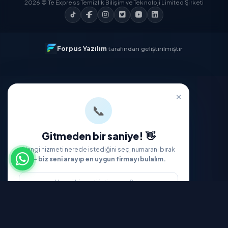
Temizlik Express'i İndirin