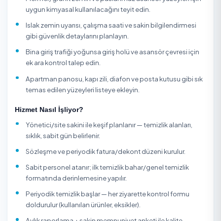
aralıkları şeffafça listelenir; rezervasyon ödemenizi hizm
tamamlanana kadar güvence altına alır.
Apartman temizliğinde standart merdiven silme dışında
odası, yangın merdiveni, bina önü, asansör rayı, posta k
ve giriş paspası gibi sık unutulan ortak alanlar ayrıca
planlanmalıdır. Mermer ve granit zeminlerde asitli ürün
kullanımı matlaşma yapabilir; paslanmaz asansör kapısı
korkuluklarda iz bırakmayan ürün tercih edilmelidir. Site
yönetimi veya apartman yöneticisi, iş programını sakin
trafiğinin düşük olduğu saatlere alarak ıslak zemin kaynak
kayma riskini azaltmalıdır.
Çocuklu ailelerin, yaşlı sakinlerin ve yoğun kargo trafiğini
olduğu apartmanlarda giriş holü ile asansör çevresi
merdivenlerden daha hızlı kirlenir. Bu nedenle periyodik p
yalnız kat sayısına göre değil, bina kullanım yoğunluğuna,