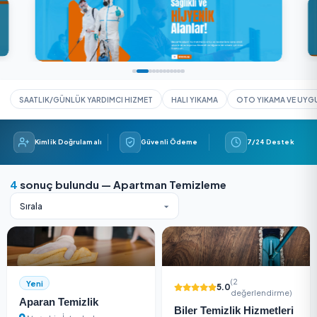
Güvenli Ödeme
5,0/5 (2 değerlendirme)
SAATLIK/GÜNLÜK YARDIMCI HIZMET
HALI YIKAMA
OTO YIK
Kimlik Doğrulamalı
Güvenli Ödeme
7/24 
4
sonuç bulundu — Apartman Temizleme