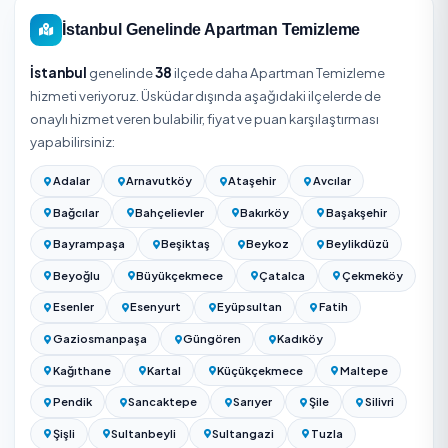
Üsküdar / İstanbul bölgesinde
Apartman Temizleme
hizmeti
₺500
'den başlıyor. Net tutar aşağıdaki etkenlere
seçtiğiniz hizmet verene göre belirlenir.
Apartman temizliği fiyatları bina büyüklüğüne (daire sayıs
sayısı), kapsama (yalnızca merdiven mi yoksa otopark + 
cephe + çatı dahil mi) ve sıklığa göre değişir. Periyodik (ay
abonelik) hizmette daire başı maliyet düşer; tek seferlik
bahar/genel temizlik daha pahalıdır. Net fiyat için yukarıd
firmalardan teklif alın — çoğu firma yerinde keşif yapar.
Kesin fiyat için adresinizi girip Üsküdar / İstanbul bölges
hizmet veren onaylı firmalardan ücretsiz teklif alabilirsiniz
teklifler kapsam ve süreyle birlikte gösterilir.
Apartman Merdiven Temizliği Fiyatları 2026