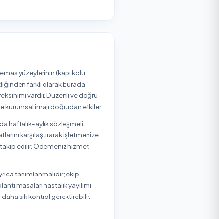
zmit
Kandıra
Karamürsel
Kartepe
ölgenizdeki durumu görebilirsiniz.
zmit
Kandıra
Karamürsel
Kartepe