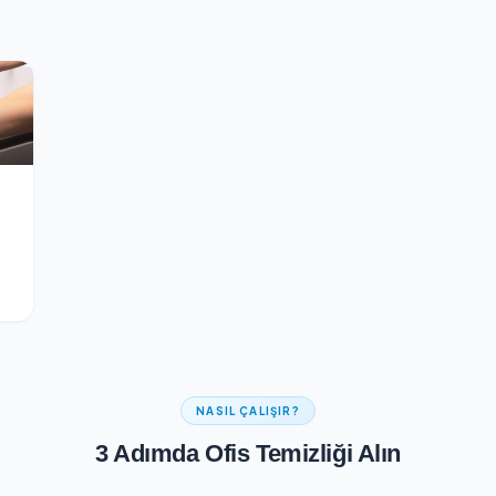
Güvenli Ödeme
ontrolünden geçer
256-bit SSL şifreli güvenli ödeme a