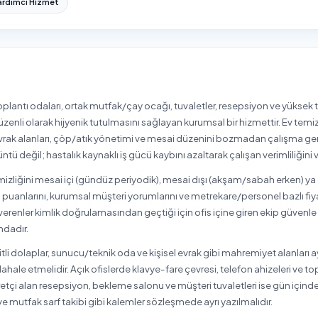
rova
Derince
Dilovası
Gebze
Gölcük
İ
elerinde Ofis Temizliği
erinde Ofis Temizliği hizmeti sayfalarına aşağıdan ulaşabilir, b
rova
Derince
Dilovası
Gebze
Gölcük
İ
i Diğer Temizlik Hizmetleri