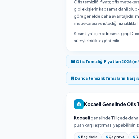
Darıca / Kocaeli bölges
listeden hizmet vereni 
Darıca / Kocael
Darıca / Kocaeli böl
belirlenir.
Ofis temizliği fiyatı; o
gibi ek işlerin kapsama