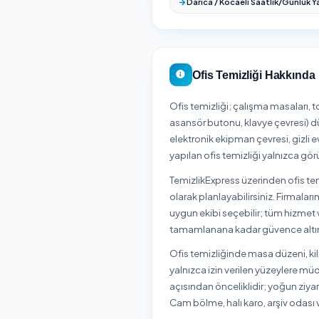
Başiskele
Çayı
Körfez
Kocaeli Tüm İlç
Kocaeli ilinin tüm ilçel
Başiskele
Çayı
Körfez
Darıca / Kocael