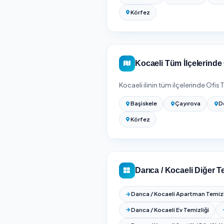
göre genelde daha avanta
metrekaresi ve istediğini
Kesin fiyat için adresin
süreyle birlikte gösterilir
Ofis Temizliği Fiyatla
Darıca temizlik firmala
Kocaeli Geneli
Kocaeli
genelinde
11
i
puan karşılaştırması yap