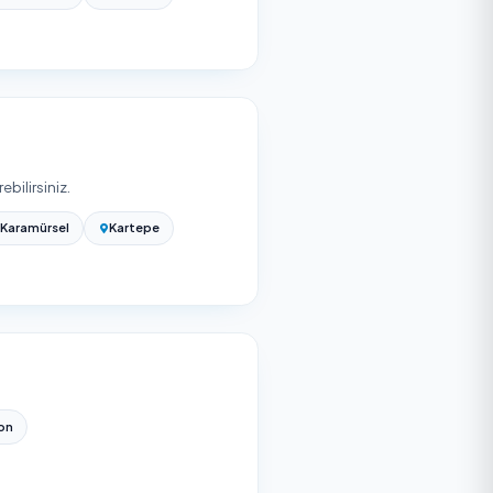
abilir. Net teklif için yukarıdan firma seçip ofis
dan ücretsiz teklif alabilirsiniz; teklifler kapsam ve
daki ilçelerde de onaylı hizmet veren bulabilir, fiyat ve