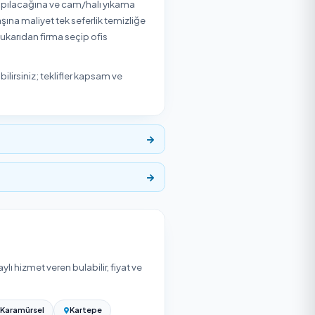
500
₺
Başlangıç Fiyatı
0
'den başlayan fiyatlarla Temizlik Express'te. Yukarıdaki
ıdaki etkenlere ve seçtiğiniz hizmet verene göre
ai içi mi mesai dışı mı yapılacağına ve cam/halı yıkama
k çalışmada ziyaret başına maliyet tek seferlik temizliğe