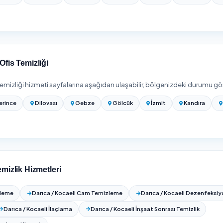
jlıdır; mesai dışı (akşam) hizmet bazı firmalarda farklı fiyatlan
z sıklıkla fiyat alın.
izi girip Darıca / Kocaeli bölgesinde hizmet veren onaylı firmalar
.
rı 2026 (m² Bazlı)
rını karşılaştırın — 4 onaylı firma
nde Ofis Temizliği
lçede daha Ofis Temizliği hizmeti veriyoruz. Darıca dışında aşağı
abilirsiniz: