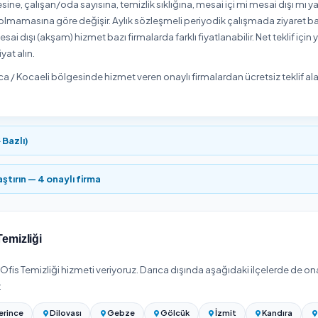
1
Onaylı Hizmet Veren
inde Ofis Temizliği hizmeti veren
1 onaylı hizmet veren
₺50
seçip uygun gün ve saat için online rezervasyon yapabilirsiniz.
i Ofis Temizliği Fiyatları 2026
gesinde
Ofis Temizliği
hizmeti
₺500
'den başlıyor. Net tutar aşağ
fis metrekaresine, çalışan/oda sayısına, temizlik sıklığına, mes
 dahil olup olmamasına göre değişir. Aylık sözleşmeli periyodi