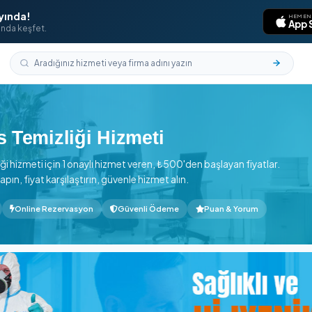
laması Yayında!
aklarının ucunda keşfet.
Darıca
li Ofis Temizliği Hizmeti
fis Temizliği hizmeti için 1 onaylı hizmet veren, ₺500'den baş
ervasyon yapın, fiyat karşılaştırın, güvenle hizmet alın.
n başlayan
Online Rezervasyon
Güvenli Ödeme
Pua