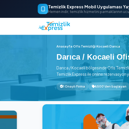
Temizlik Express Mobil Uygu
Hemen indir, temizlik hizmetini parm
Anasayfa
›
Ofis Temizliği
›
Kocaeli
›
Darıca / Kocae
Darıca / Kocaeli bölgesinde O
Temizlik Express ile online rez
1 Onaylı Firma
₺500'de