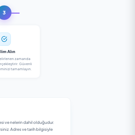
 Alın
3
Teslim Alın