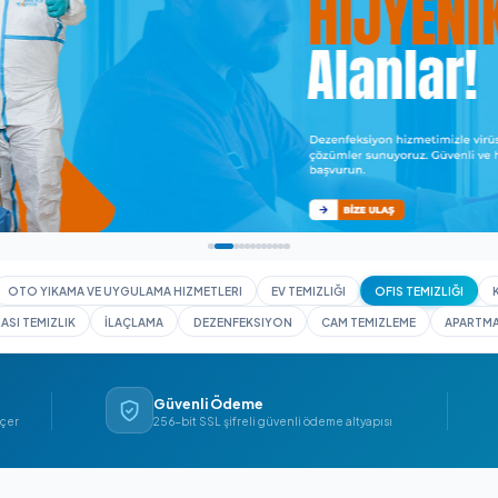
I YIKAMA
OTO YIKAMA VE UYGULAMA HIZMETLERI
EV TEMIZLIĞI
İNŞAAT SONRASI TEMIZLIK
İLAÇLAMA
DEZENFEKSIYON
CAM