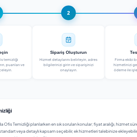
NASIL ÇALIŞIR?
3 Adımda Ofis Temizliği
1
2
Firma Seçin
Sipariş Oluşturun