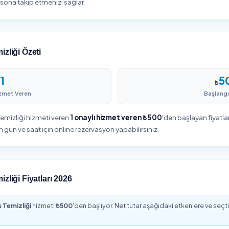
genizdeki ofis temizliği
Hizmet detaylarını belirleyin, adr
ını karşılaştırın, puanları ve
bilgilerinizi girin ve siparişinizi
yorumları inceleyin.
onaylayın.
i Ofis Temizliği
ca sınırlarında Ofis Temizliği planlarken en sık sorulan konular; f
ınıza göre standart veya detaylı kapsam seçebilir, ek hizmetleri 
eci baştan sona takip etmenizi sağlar.
i Ofis Temizliği Özeti