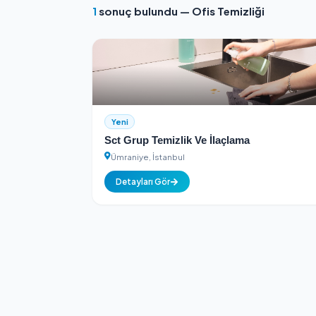
Kimlik Doğrulamalı
Tüm hizmet sağlayıcılar kimlik k
1
sonuç bulundu — Ofis Temizliği
Yeni
Sct Grup Temizlik Ve İlaçlama
Ümraniye, İstanbul