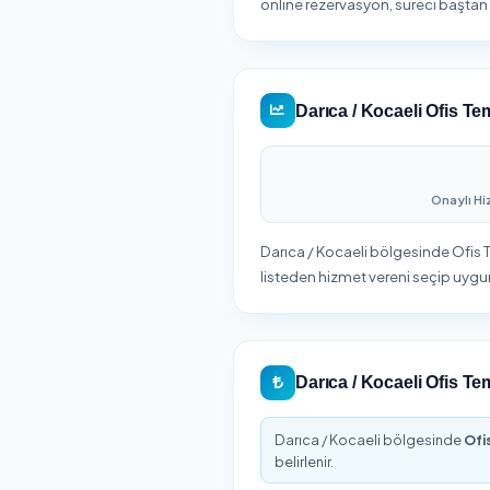
Böl
firmalar
Darıca / Kocael
Kocaeli iline bağlı Darı
Darıca ilçesinde ihtiyac
online rezervasyon, sür
Darıca / Kocael