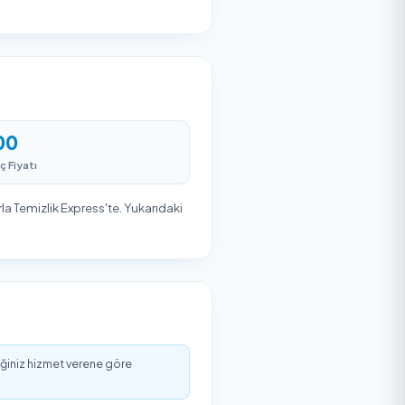
es
Firma ekibi belirlenen zamanda
hizmetinizi gerçekleştirir. Güvenli
ödeme ile işleminizi tamamlayın.
iyat aralığı, hizmet süresi ve nelerin dahil olduğudur.
talebinize ekleyebilirsiniz. Adres ve tarih bilgisiyle