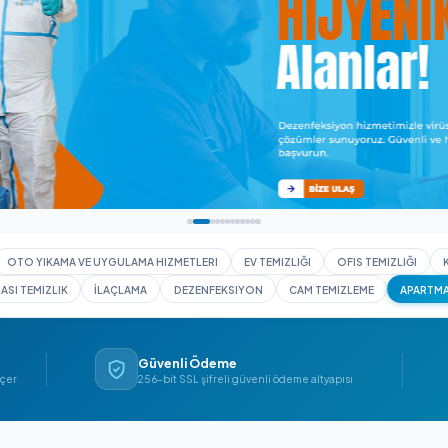
I YIKAMA
OTO YIKAMA VE UYGULAMA HIZMETLERI
EV TEMIZLIĞI
İNŞAAT SONRASI TEMIZLIK
İLAÇLAMA
DEZENFEKSIYON
CAM