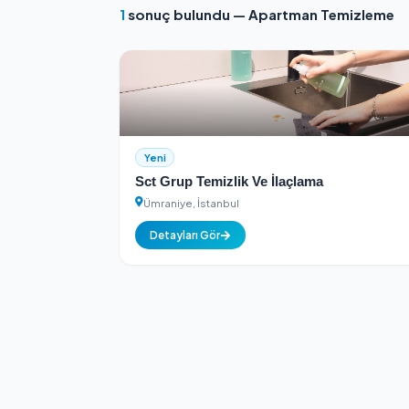
Kimlik Doğrulamalı
Tüm hizmet sağlayıcılar kimlik k
1
sonuç bulundu — Apartman Tem
Yeni
Sct Grup Temizlik Ve İlaçlama
Ümraniye, İstanbul