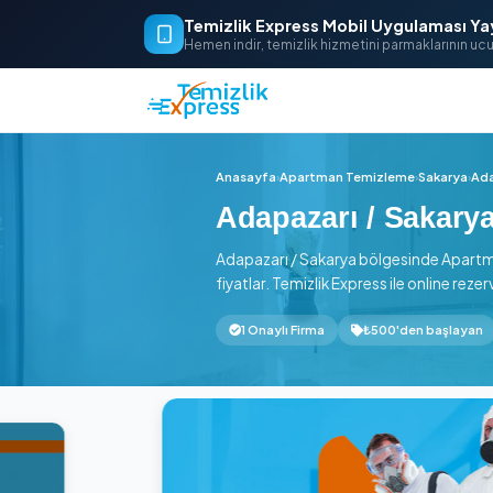
Temizlik Express Mobil Uygu
Hemen indir, temizlik hizmetini parm
Anasayfa
›
Apartman Temizleme
›
Adapazarı / S
Adapazarı / Sakarya bölgesi
fiyatlar. Temizlik Express ile 
1 Onaylı Firma
₺500'de