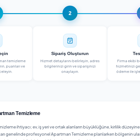
NASIL ÇALIŞIR?
3 Adımda Apartman Temizl
1
2
Firma Seçin
Sipariş Oluşturun