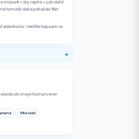
500
₺
Başlangıç Fiyatı
t veren
₺500
'den başlayan fiyatlarla Temizlik
rvasyon yapabilirsiniz.
et tutar aşağıdaki etkenlere ve seçtiğiniz hizmet verene
nızca merdiven mi yoksa otopark + dış cephe + çatı dahil
; tek seferlik bahar/genel temizlik daha pahalıdır. Net