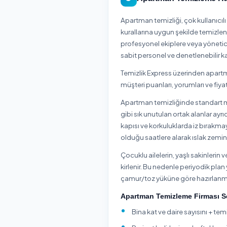
Sakarya Tüm İ
Sakarya ilinin tüm ilçe
Akyazı
Arifiye
Pamukova
Sap
Adapazarı / Sa
Adapazarı / Sakary
Adapazarı / Sakarya 