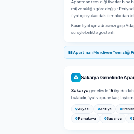
Adapazarı / Sakarya b
Express'te. Yukarıdaki 
Adapazarı / Sa
Adapazarı / Sakarya
göre belirlenir.
Apartman temizliği fiya
mi) ve sıklığa göre deği