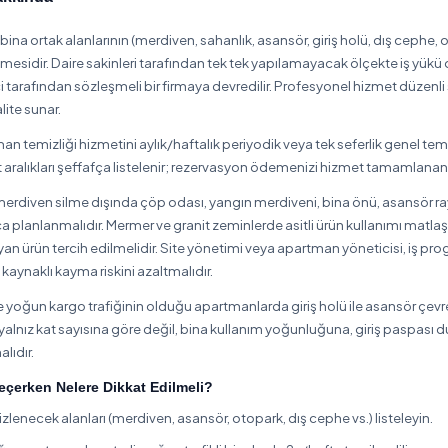
lçelerinde Apartman Temizleme
lerinde Apartman Temizleme hizmeti sayfalarına aşağıdan ulaşa
Erenler
Ferizli
Geyve
Hendek
Karapürç
anca
Serdivan
Söğütlü
Taraklı
karya Diğer Temizlik Hizmetleri
a Cam Temizleme
Adapazarı / Sakarya Dezenfeksiyon
Ad
İlaçlama
Adapazarı / Sakarya İnşaat Sonrası Temizlik
Ada