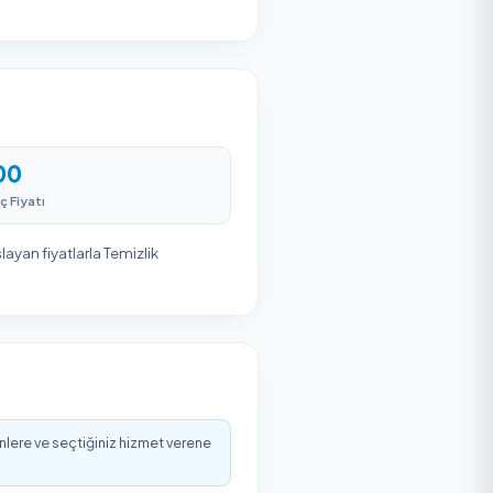
es
Firma ekibi belirlenen zamanda
hizmetinizi gerçekleştirir. Güvenli
ödeme ile işleminizi tamamlayın.
üne, kirlilik düzeyine ve talep edilen sıklığa göre
lanlarken bölgenin ulaşım ve yerleşim yoğunluğu da