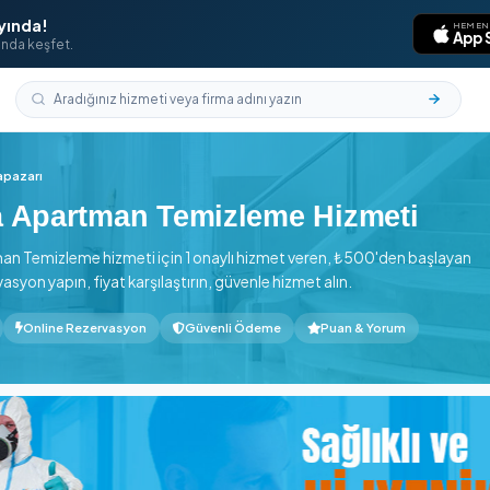
laması Yayında!
aklarının ucunda keşfet.
Sakarya
›
Adapazarı
akarya Apartman Temizleme Hi
nde Apartman Temizleme hizmeti için 1 onaylı hizmet veren,
online rezervasyon yapın, fiyat karşılaştırın, güvenle hizmet alı
n başlayan
Online Rezervasyon
Güvenli Ödeme
Pua