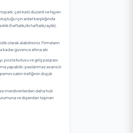
bilir, bölgenizdeki durumu görebilirsiniz.
ek
Karasu
Kaynarca
Kocaali
apazarı / Sakarya Ev Temizliği
pazarı / Sakarya Ofis Temizliği