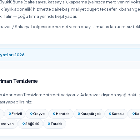
1
Onaylı Hizmet Veren
ölgesinde Apartman Temizleme hizmeti veren
1 onaylı hizme
listeden hizmet vereni seçip uygun gün ve saat için online reze
karya Apartman Temizleme Fiyatları 2026
 bölgesinde
Apartman Temizleme
hizmeti
₺500
'den başlıyor. N
tları bina büyüklüğüne (daire sayısı, kat sayısı), kapsama (yal
şir. Periyodik (aylık abonelik) hizmette daire başı maliyet düşer