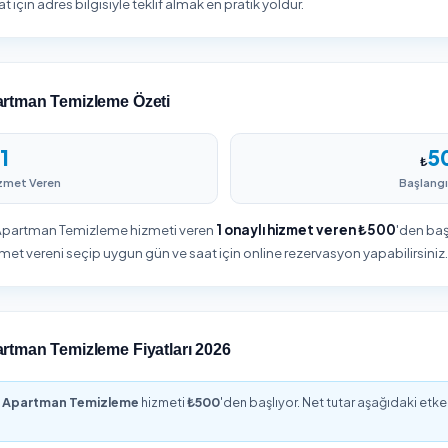
izdeki apartman temizleme
Hizmet detaylarını belirleyin, adr
ını karşılaştırın, puanları ve
bilgilerinizi girin ve siparişinizi
yorumları inceleyin.
onaylayın.
akarya Apartman Temizleme
tman Temizleme ihtiyacı; ev, iş yeri ve ortak alanların büyüklüğ
 bağlı Adapazarı genelinde profesyonel Apartman Temizleme p
p ve net fiyat için adres bilgisiyle teklif almak en pratik yoldur.
akarya Apartman Temizleme Özeti