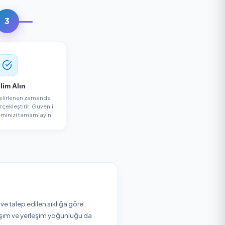
eme Alın
3
Teslim Alın