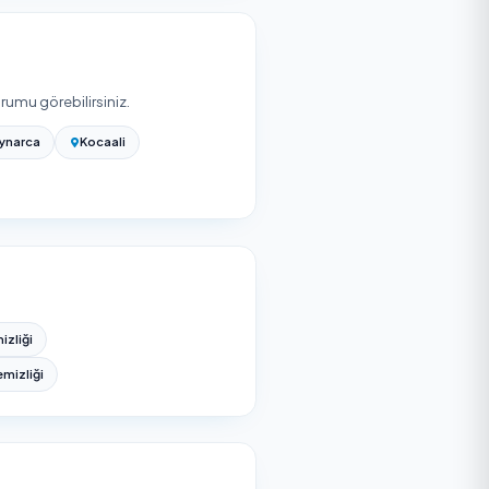
alardan ücretsiz teklif alabilirsiniz; teklifler kapsam ve
 dışında aşağıdaki ilçelerde de onaylı hizmet veren
ek
Karasu
Kaynarca
Kocaali