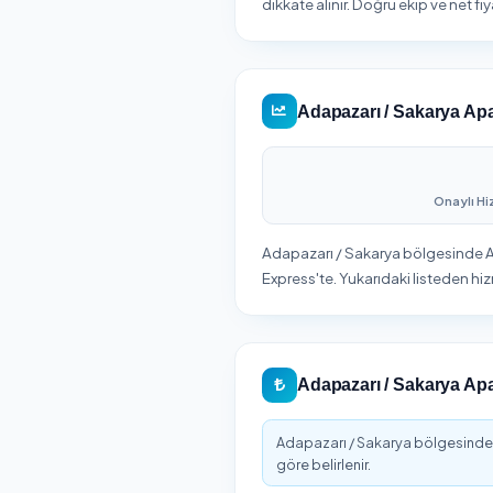
Bölgen
firmalar
Adapazarı / S
Adapazarı ilçesinde Apar
değişir. Sakarya iline
dikkate alınır. Doğru eki
Adapazarı / S