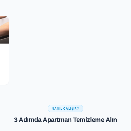
Güvenli Ödeme
ontrolünden geçer
256-bit SSL şifreli güvenli ödeme a
izleme