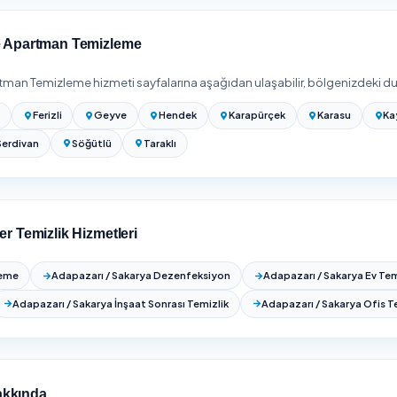
rmalardan teklif alın — çoğu firma yerinde keşif yapar.
izi girip Adapazarı / Sakarya bölgesinde hizmet veren onaylı firm
.
mizliği Fiyatları 2026
inde Apartman Temizleme
ilçede daha Apartman Temizleme hizmeti veriyoruz. Adapazarı
karşılaştırması yapabilirsiniz:
Erenler
Ferizli
Geyve
Hendek
Karapürç
anca
Serdivan
Söğütlü
Taraklı