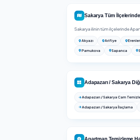
fiyat için yukarıdaki fi
Kesin fiyat için adresin
süreyle birlikte gösterilir
Apartman Merdiven Te
Sakarya Genel
Sakarya
genelinde
15
bulabilir, fiyat ve puan 
Akyazı
Arifiye
Pamukova
Sap