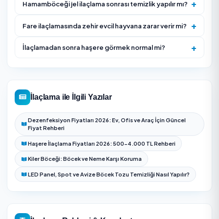
uygulaması, yemleme istasyonu) ve ruhsatlı ürün belirl
Uygulama öncesi güvenlik talimatları verilir (gıda, ço
evcil hayvan önlemleri).
Hedefe yönelik uygulama yapılır ve giriş/kaçak noktal
için öneri sunulur.
Garanti kapsamındaysa kontrol/tekrar ziyaret planlan
uygulama belgesi teslim edilir.
Uygulama sonrası haşerenin tekrar girmemesi için çat
gider, kapı altı ve çöp alanlarına dair önleyici öneriler ver
Sorun türüne göre takip kontrol tarihi belirlenir; yumur
döngüsü olan haşerelerde tekrar uygulama planlanabi