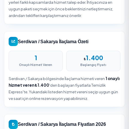
Teslim Alın
Firma ekibi belirlenen zamanda hizmetinizi
gerçekleştirir. Güvenli ödeme ile işleminizi tamamlay
Serdivan / Sakarya İlaçlama
Serdivan ilçesinde yaşayanlar için İlaçlama, zamandan
tasarruf sağlayan ve hijyen standardını yükselten bir hizme
Sakarya iline bağlı Serdivan sınırlarında ev, ofis, apartman
yerleri farklı kapsamlarda hizmet talep eder. İhtiyacınıza 
uygun paketi seçmek için önce beklentinizi netleştirmeni
ardından teklifleri karşılaştırmanız önerilir.