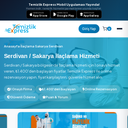
Temizlik Express Mobil Uygulaması Yayında!
Hemen indir, temizlik hizmetini parmaklarının ucunda keşfet.
HEMEN İNDIR
HEMEN İNDIR
HEMEN İNDIR
App Store
Google Play
AppGallery
Giriş Yap
Anasayfa
›
İlaçlama
›
Sakarya
›
Serdivan
Serdivan / Sakarya İlaçlama Hizmeti
Serdivan / Sakarya bölgesinde İlaçlama hizmeti için 1 onaylı
veren, ₺1.400'den başlayan fiyatlar. Temizlik Express ile onli
rezervasyon yapın, fiyat karşılaştırın, güvenle hizmet alın.
1 Onaylı Firma
₺1.400'den başlayan
Online Rezerv
Güvenli Ödeme
Puan & Yorum