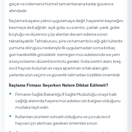
Serdivan / Sakarya Dezenfeksiyon
Serdivan / Sakarya Ev Temizliği
Serdivan / Sakarya İnşaat Sonrası Temizlik
Serdivan / Sakarya Ofis Temizliği
İlaçlama Hakkında
İlaçlama, hamamböceği, karınca, kemirgen (fare/sıçan),
tahtakurusu, pire, güve, sinek ve örümcek gibi haşereleri
ruhsatlı pestisitler ve doğru tekniklerle kontrol altına alın
işlemidir; her haşere türü farklı ürün, dozaj ve uygulama
yöntemi gerektirir. Örneğin hamamböceği için jel yemle
çatlak-yarık uygulaması, kemirgen için yemleme istasyon