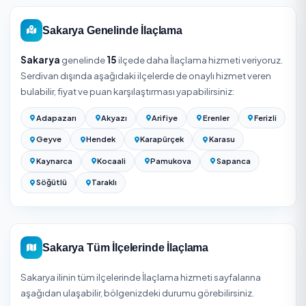
başlıyor. Net tutar aşağıdaki etkenlere ve seçtiğiniz hizm
verene göre belirlenir.
İlaçlama fiyatı haşere türüne (tahtakurusu ve kemirgen
mücadelesi hamamböceği/karıncaya göre genelde da
maliyetlidir), uygulama alanının metrekaresine, mekan ti
sorunun yaygınlığına ve garanti kapsamında tekrar ziyar
içerip içermediğine göre değişir. Tek seferlik uygulamalar 
garantili paket (belirli süre içinde ücretsiz kontrol/tekrar)
fiyatları farklıdır. Net fiyat için yukarıdaki listeden firma se
haşere türü ve alan bilgisiyle teklif alın.
Kesin fiyat için adresinizi girip Serdivan / Sakarya bölges
hizmet veren onaylı firmalardan ücretsiz teklif alabilirsiniz
teklifler kapsam ve süreyle birlikte gösterilir.
Haşere İlaçlama Fiyatları 2026: 500-4.000 TL Rehb