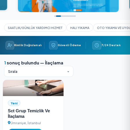
SAATLIK/GÜNLÜK YARDIMCI HIZMET
HALI YIKAMA
OTO YIK
Kimlik Doğrulamalı
Güvenli Ödeme
7/24 
1
sonuç bulundu — İlaçlama