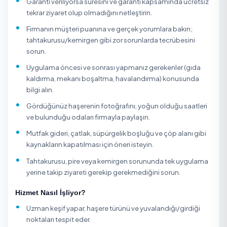
tahtakurusu için ısıl/temaslı nokta uygulaması tercih edili
Doğru teşhis yapılmadan rastgele ilaç sıkmak hem etkisiz
hem de haşerenin dirençli hale gelmesine yol açabilir; bu
nedenle ilaçlama uzmanlık ve mevzuata uygunluk gerektir
TemizlikExpress üzerinden ev, daire, site, ofis, depo, bah
gıda işletmeleri için ilaçlama hizmetini ruhsatlı firmalard
alabilir; firmaların müşteri puanlarını, yorumlarını ve fiyatla
karşılaştırarak uygun gün-saatte online rezervasyon
yapabilirsiniz. Tüm hizmet verenler kimlik doğrulamasın
geçer ve ödemeniz hizmet tamamlanana kadar güvenc
altındadır.
İlaçlama başarısı yalnız uygulamaya değil, haşerenin kay
kesmeye de bağlıdır; açık gıda, su sızıntısı, çatlak-yarık, 
boşluğu ve düzensiz çöp alanları devam ederse sorun
tekrarlayabilir. Tahtakurusu, pire ve hamamböceği gibi tü