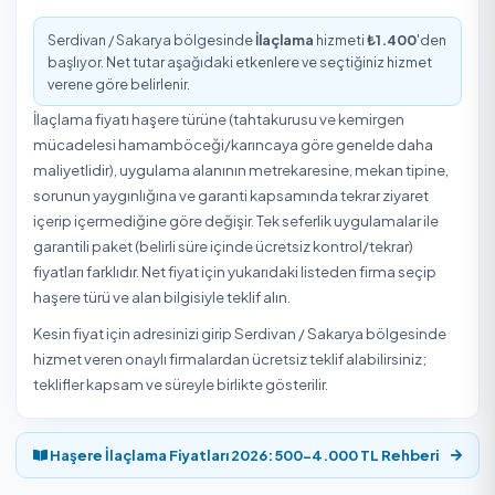
Serdivan / Sakarya İlaçlama Özeti
1
1.400
₺
Onaylı Hizmet Veren
Başlangıç Fiyatı
Serdivan / Sakarya bölgesinde İlaçlama hizmeti veren
1 
hizmet veren
₺1.400
'den başlayan fiyatlarla Temizlik
Express'te. Yukarıdaki listeden hizmet vereni seçip uygu
ve saat için online rezervasyon yapabilirsiniz.
Serdivan / Sakarya İlaçlama Fiyatları 2026
Serdivan / Sakarya bölgesinde
İlaçlama
hizmeti
₺1.400