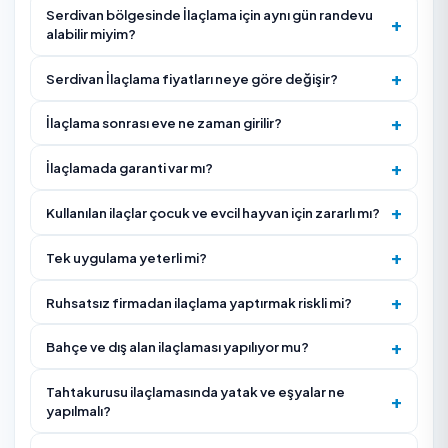
sorun.
Uygulama öncesi ve sonrası yapmanız gerekenler (g
kaldırma, mekanı boşaltma, havalandırma) konusun
bilgi alın.
Gördüğünüz haşerenin fotoğrafını, yoğun olduğu saa
ve bulunduğu odaları firmayla paylaşın.
Mutfak gideri, çatlak, süpürgelik boşluğu ve çöp alanı
kaynakların kapatılması için öneri isteyin.
Tahtakurusu, pire veya kemirgen sorununda tek uyg
yerine takip ziyareti gerekip gerekmediğini sorun.
Hizmet Nasıl İşliyor?
Uzman keşif yapar, haşere türünü ve yuvalandığı/gird
noktaları tespit eder.
Türe uygun yöntem (jel yemleme, sisleme, çatlak-yar