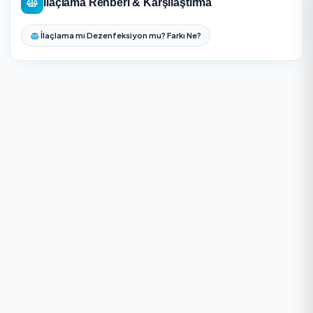
İlaçlama — Sıkça Sorulan Sorular
Serdivan bölgesinde İlaçlama için aynı gün randevu
alabilir miyim?
Serdivan İlaçlama fiyatları neye göre değişir?
İlaçlama sonrası eve ne zaman girilir?
İlaçlamada garanti var mı?
Kullanılan ilaçlar çocuk ve evcil hayvan için zararlı mı?
Tek uygulama yeterli mi?
Ruhsatsız firmadan ilaçlama yaptırmak riskli mi?