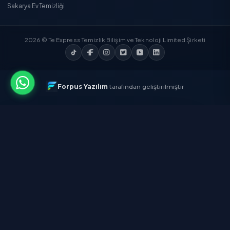
Temizlik Express'i İndirin
App Store'dan
İndirin
Google Play'den
İndirin