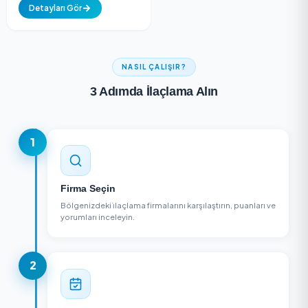
Yeni
Sct Grup Temizlik Ve
İlaçlama
Ümraniye, İstanbul
Detayları Gör
NASIL ÇALIŞIR?
3 Adımda İlaçlama Alın
1