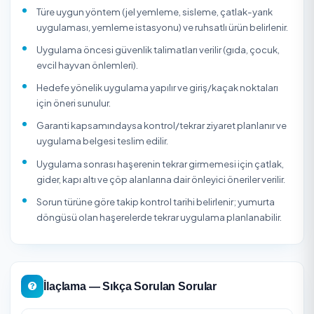
yumurta döngüsü nedeniyle ilk uygulamadan sonra birk
gün hareketlilik görülebilir; kemirgen mücadelesinde is
istasyonlarının düzenli kontrolü gerekir. Gıda üretim alanı,
evcil hayvan bulunan ev veya apartman ortak alanı gibi
yerlerde ürün seçimi ve güvenlik talimatları özellikle öneml
İlaçlama Firması Seçerken Nelere Dikkat Edilmeli?
Firmanın Sağlık Bakanlığı/İl Sağlık Müdürlüğü onaylı h
sağlığı alanında haşere mücadelesi izin belgesi old
mutlaka teyit edin.
Kullanılan ürünlerin ruhsatlı olduğunu ve çocuk/evcil
hayvan için alınması gereken önlemleri sorun.
Garanti veriliyorsa süresini ve garanti kapsamında üc
tekrar ziyaret olup olmadığını netleştirin.
Firmanın müşteri puanına ve gerçek yorumlara bakın;
tahtakurusu/kemirgen gibi zor sorunlarda tecrübesin