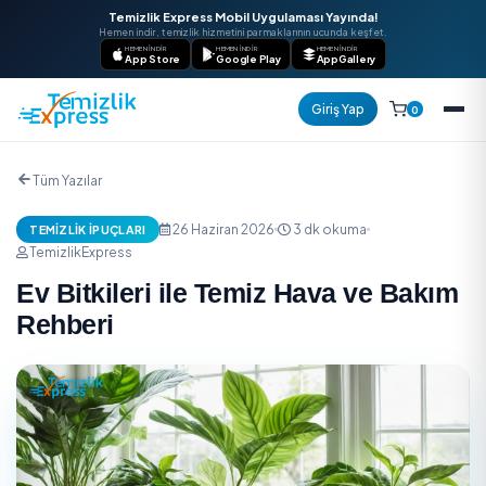
Temizlik Express Mobil Uygulaması Yayında!
Hemen indir, temizlik hizmetini parmaklarının ucunda keşfet.
HEMEN İNDIR
HEMEN İNDIR
HEMEN İNDIR
App Store
Google Play
AppGallery
Giriş Yap
Tüm Yazılar
26 Haziran 2026
3 dk okuma
TEMIZLIK İPUÇLARI
TemizlikExpress
Ev Bitkileri ile Temiz Hava ve B
Rehberi