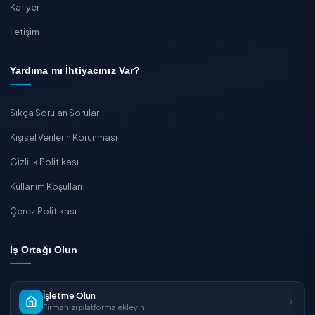
26 Haziran 2026 · 3 dk
Buharlı Temizlik Gerçekten İşe Yarar mı?
TEMIZLIK EXPRESS
Bu işi uzmanına bırakın
Onaylı hizmet verenlerden dakikalar içinde
ücretsiz teklif
alın, güvenle online rezervasyo
yapın.
Onaylı firmalar
Ücretsiz teklif
Online rezerva
Ücretsiz Teklif Al