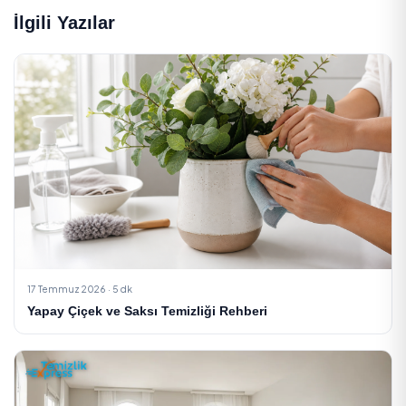
Ev Temizliği hizmeti mi arıyorsunuz?
Onaylı temizlik firmaları ve bireysel hizmet
verenlerden dakikalar içinde ücretsiz teklif alın.
Onaylı hizmet verenler
Ücretsiz teklif
Online rezervasyon
Ev Temizliği Teklifi Al
ev bitkileri
hava temizleyen bitkiler
bitki bakımı
Etiketler:
iç mekan bitkileri
temiz hava
Paylaş:
Önceki Yazı