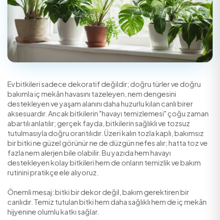
Ev bitkileri sadece dekoratif değildir; doğru türler ve 
bakımla iç mekân havasını tazeleyen, nem dengesini
destekleyen ve yaşam alanını daha huzurlu kılan canlı bir
aksesuardır. Ancak bitkilerin "havayı temizlemesi" çoğ
abartılı anlatılır; gerçek fayda, bitkilerin sağlıklı ve tozs
tutulmasıyla doğru orantılıdır. Üzeri kalın tozla kaplı, ba
bir bitki ne güzel görünür ne de düzgün nefes alır; hatta
fazla nem alerjen bile olabilir. Bu yazıda hem havayı