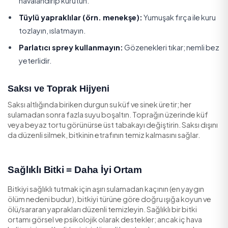
Yaprak yüzeyinde biriken toz iki sorun yaratır: bitkinin ışı
fotosentez yapmasını engeller ve iç mekânda alerjen b
oluşturur. Üzeri tozlu bir bitki hem yavaş büyür hem de 
temizleme" beklentisinin tam tersine, toz tutan bir nes
dönüşür.
Yaprak Nasıl Temizlenir?
Geniş yapraklılar:
Yumuşak nemli mikrofiber bezle 
yüzü tek tek silin.
Küçük/çok yapraklılar:
Ilık suyla hafif duş alın, son
havalandırıp kurutun.
Tüylü yapraklılar (örn. menekşe):
Yumuşak fırça i
tozlayın, ıslatmayın.
Parlatıcı sprey kullanmayın:
Gözenekleri tıkar; n