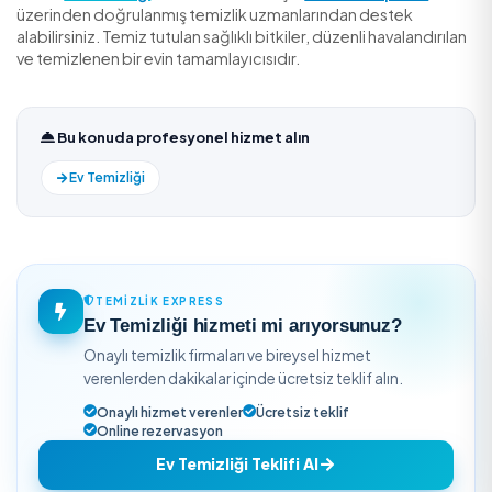
düzenli havalandırmadır; bitki destekleyici roldedir.
Yaprakları ne sıklıkla temizlemeliyim?
Geniş yapraklılar için 2-3 haftada bir nemli bezle silmek
idealdir. Tozlu bir bitki hem sağlıksız büyür hem de iç 
toz tutar.
En sık yapılan bakım hatası nedir?
Aşırı sulama. Çoğu ev bitkisi susuzluktan değil, kök
çürümesinden ölür. Toprak kuruyunca sulamak ve altlıkt
biriktirmemek esastır.
Saksı toprağında küf oluşursa ne yapmalı
Üst toprak tabakasını değiştirin, sulamayı azaltın ve bitk
havadar/aydınlık bir yere alın. Durgun nem küfün ana ne