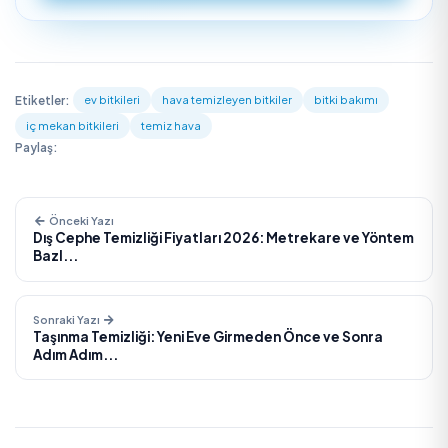
Profesyonel Destek
Genel
ev temizliği
ve düzenli bakım için
TemizlikExpre
üzerinden doğrulanmış temizlik uzmanlarından destek
alabilirsiniz. Temiz tutulan sağlıklı bitkiler, düzenli havala
ve temizlenen bir evin tamamlayıcısıdır.
Bu konuda profesyonel hizmet alın
Ev Temizliği
TEMIZLIK EXPRESS