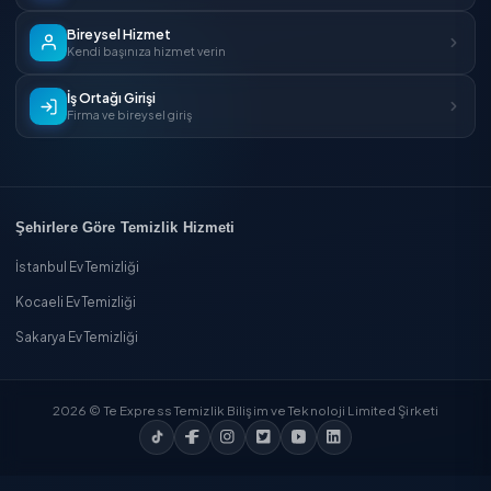
Temizlik Express'i İndirin
App Store'dan
İndirin
Google Play'den
İndirin
AppGallery'den
İndirin
Temizlik Express'i Keşfedin