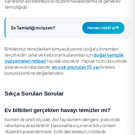
yeterlidir.
Saksı ve Toprak Hijyeni
Saksı altlığında biriken durgun su küf ve sinek üretir; her
sulamadan sonra fazla suyu boşaltın. Toprağın üzerind
veya beyaz tortu görünürse üst tabakayı değiştirin. Saks
da düzenli silmek, bitkinin etrafının temiz kalmasını sağl
Sağlıklı Bitki = Daha İyi Ortam
Bitkiyi sağlıklı tutmak için aşırı sulamadan kaçının (en ya
ölüm nedeni budur), bitkiyi türüne göre doğru ışığa ko
ölü/sararan yaprakları düzenli temizleyin. Sağlıklı bir bit
ortamı görsel ve psikolojik olarak destekler; ancak iç h
kalitesinin asıl belirleyicisi düzenli havalandırma ve gene
temizliğidir.