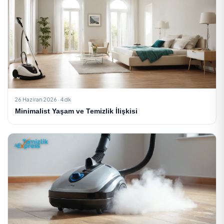
Dış Cephe Temizliği Fiyatları 2026: Metrekare ve Y
Bazl...
Sonraki Yazı
Taşınma Temizliği: Yeni Eve Girmeden Önce ve Sonr
Adım Adım...
İlgili Yazılar