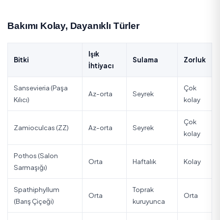
destekleyen kolay bitkileri hem de onların temizlik ve 
rutinini pratikçe ele alıyoruz.
Önemli mesaj: bitki bir dekor değil, bakım gerektiren bi
canlıdır. Temiz tutulan bitki hem daha sağlıklı hem de i
hijyenine olumlu katkı sağlar.
Bakımı Kolay, Dayanıklı Türler
Işık
Bitki
Sulama
İhtiyacı
Sansevieria (Paşa
Az-orta
Seyrek
Kılıcı)