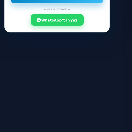
Çerez Politikası
İş Ortağı Olun
İşletme Olun
Firmanızı platforma ekleyin
Bireysel Hizmet
Kendi başınıza hizmet verin
İş Ortağı Girişi
Firma ve bireysel giriş