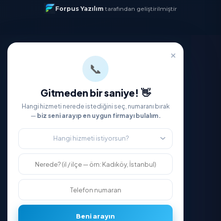
Hakkımızda
Blog
Kariyer
İletişim
Yardıma mı İhtiyacınız Var?
Sıkça Sorulan Sorular
Kişisel Verilerin Korunması
Gizlilik Politikası
Kullanım Koşulları