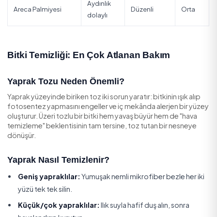
Zamioculcas (ZZ)
Az-orta
Seyrek
Pothos (Salon
Orta
Haftalık
Sarmaşığı)
Spathiphyllum
Toprak
Orta
(Barış Çiçeği)
kuruyunca
Aydınlık
Areca Palmiyesi
Düzenli
dolaylı
Bitki Temizliği: En Çok Atlanan Bakım
Yaprak Tozu Neden Önemli?