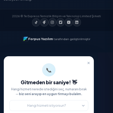
İndirin
Temizlik Express'i Keşfedin
Hakkımızda
Blog
Kariyer
İletişim
Yardıma mı İhtiyacınız Var?
Sıkça Sorulan Sorular
Kişisel Verilerin Korunması