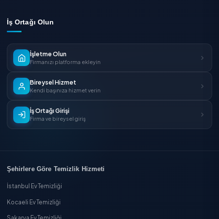
Onaylı firmalar
Ücretsiz teklif
Online rezerva
Ücretsiz Teklif Al
Temizlik Express'i İndirin
App Store'dan
İndirin
Google Play'den
İndirin
AppGallery'den