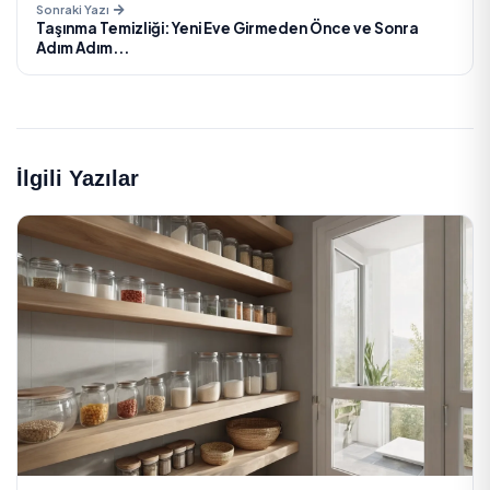
TEMIZLIK EXPRESS
Profesyonel temizliğe mi ihtiyacınız va
Onaylı firmalar ve bireysel hizmet verenlerden
dakikalar içinde ücretsiz teklif alın, online rezerv
yapın.
Onaylı hizmet verenler
Ücretsiz teklif
Online rezervasyon
Hemen Teklif Al
küf
küf sağlık riskleri
küf önleme
nem kontro
Etiketler:
temizlik rehberi
Paylaş: