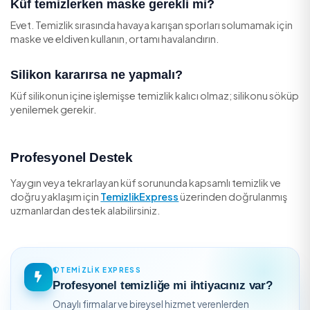
Yatak odası gibi nem birikebilen kapalı alanlarda kışın kıs
ama düzenli havalandırma fark yaratır. Genel hava kalite
iyileştirmek küf riskini de azaltır; bunun için
ev içi hava k
rehberi tamamlayıcıdır.
Sıkça Sorulan Sorular
Küfü çamaşır suyuyla temizlemek yeterli m
Yüzeysel küfte yardımcı olur ama nem kaynağı durmad
geri gelir. Asıl çözüm nem kontrolüdür.
Küf kokusu var ama leke görünmüyor, nor
mi?
Hayır. Koku genellikle gizli bir küf veya nem sorununu iş
eder; dolap arkası, tavan veya tesisat bölgesini kontrol