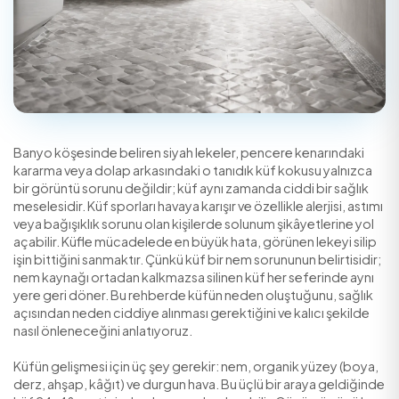
Banyo köşesinde beliren siyah lekeler, pencere kenarı
kararma veya dolap arkasındaki o tanıdık küf kokusu ya
bir görüntü sorunu değildir; küf aynı zamanda ciddi bir 
meselesidir. Küf sporları havaya karışır ve özellikle alerjis
veya bağışıklık sorunu olan kişilerde solunum şikâyetler
açabilir. Küfle mücadelede en büyük hata, görünen lekey
işin bittiğini sanmaktır. Çünkü küf bir nem sorununun belir
nem kaynağı ortadan kalkmazsa silinen küf her seferind