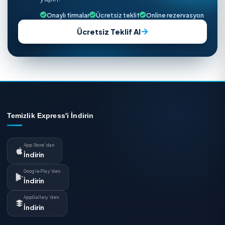
31 Temmuz 2026 · 3 dk
Kirli Çamaşır Sepetinde Nem ve Koku Nasıl Önlenir