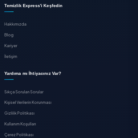
31 Temmuz 2026 · 3 dk
Mutfak Çekmecesi Rayları Nasıl Yağdan Arındırılır?
TEMIZLIK EXPRESS
Bu işi uzmanına bırakın
Onaylı hizmet verenlerden dakikalar içinde
ücretsiz teklif
alın, güvenle online rezervasyo
yapın.