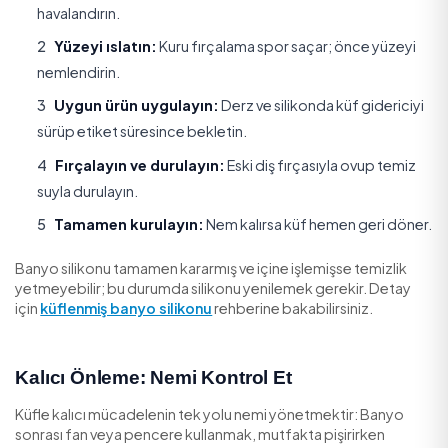
Mutfak tezgâh
Su sızıntısı
Sızıntı onarımı
altı
İzolasyon/çatı
Tavan köşesi
Kaynak onarımı
nemi
Küfü Güvenli Şekilde Temizleme
Koruyucu kullanın:
Eldiven ve maske takın, alanı
havalandırın.
Yüzeyi ıslatın:
Kuru fırçalama spor saçar; önce 
nemlendirin.
Uygun ürün uygulayın:
Derz ve silikonda küf gid