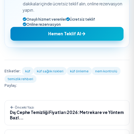
Küf temizlerken maske gerekli mi?
Evet. Temizlik sırasında havaya karışan sporları solumam
maske ve eldiven kullanın, ortamı havalandırın.
Silikon kararırsa ne yapmalı?
Küf silikonun içine işlemişse temizlik kalıcı olmaz; silik
yenilemek gerekir.
Profesyonel Destek
Yaygın veya tekrarlayan küf sorununda kapsamlı temizli
doğru yaklaşım için
TemizlikExpress
üzerinden doğrul
uzmanlardan destek alabilirsiniz.