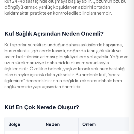
yere geri döner. Bu rehberde küfün neden oluştuğunu, 
açısından neden ciddiye alınması gerektiğini ve kalıcı ş
nasıl önleneceğini anlatıyoruz.
Küfün gelişmesi için üç şey gerekir: nem, organik yüzey
derz, ahşap, kâğıt) ve durgun hava. Bu üçlü bir araya ge
küf 24-48 saat içinde oluşmaya başlayabilir. Çözümün
döngüyü kırmak, yani üç koşuldan en az birini ortadan
kaldırmaktır; pratikte en kontrol edilebilir olanı nemdir.
Küf Sağlık Açısından Neden Önemli?
Küf sporları sürekli solunduğunda hassas kişilerde hapş
burun akıntısı, gözlerde kaşıntı, boğazda tahriş, öksürü
astım belirtilerinin artması gibi şikâyetlere yol açabilir.
uzun süreli maruziyet daha ciddi solunum sorunlarıyla
ilişkilendirilir. Özellikle bebek, yaşlı ve kronik solunum ha