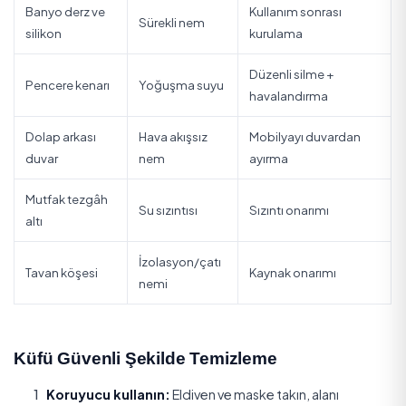
olan bireyler için risk daha yüksektir. Bu nedenle küf, "s
ilgilenirim" denecek bir sorun değildir; erken müdahal
sağlık hem de yapı açısından önemlidir.
Küf En Çok Nerede Oluşur?
Bölge
Neden
Önlem
Banyo derz ve
Kullanım sonrası
Sürekli nem
silikon
kurulama
Düzenli silme +
Pencere kenarı
Yoğuşma suyu
havalandırma
Dolap arkası
Hava akışsız
Mobilyayı duvar
duvar
nem
ayırma