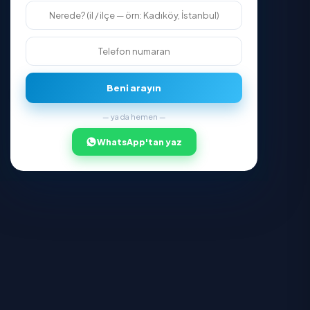
Gizlilik Politikası
Kullanım Koşulları
Çerez Politikası
İş Ortağı Olun
İşletme Olun
Firmanızı platforma ekleyin
Bireysel Hizmet
Kendi başınıza hizmet verin
İş Ortağı Girişi
Firma ve bireysel giriş