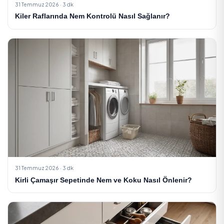
Önceki Yazı
Dış Cephe Temizliği Fiyatları 2026: Metrekare ve Y
Bazl...
Sonraki Yazı
Taşınma Temizliği: Yeni Eve Girmeden Önce ve Sonr
Adım Adım...
İlgili Yazılar