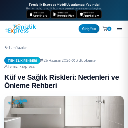
Temizlik Express Mobil Uygulaması Yayında!
Hemen indir, temizlik hizmetini parmaklarının ucunda keşfet.
HEMEN İNDIR
HEMEN İNDIR
HEMEN İNDIR
App Store
Google Play
AppGallery
Giriş Yap
Tüm Yazılar
26 Haziran 2026
3 dk okuma
TEMIZLIK REHBERI
TemizlikExpress
Küf ve Sağlık Riskleri: Nedenler
Önleme Rehberi