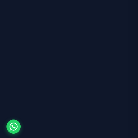
Şehirlere Göre Temizlik Hizmeti
İstanbul Ev Temizliği
Kocaeli Ev Temizliği
Sakarya Ev Temizliği
2026 © Te Express Temizlik Bilişim ve Teknoloji Limited Şir
Forpus Yazılım
tarafından geliştirilmiştir