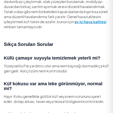
sürüp etiket süresince bekletin.
Fırçalayın ve durulayın:
Eski diş fırçasıyla ovup
suyla durulayın.
Tamamen kurulayın:
Nem kalırsa küf hemen ger
Banyo silikonu tamamen kararmış ve içine işlemişse temi
yetmeyebilir; bu durumda silikonu yenilemek gerekir. 
için
küflenmiş banyo silikonu
rehberine bakabilirsiniz.
Kalıcı Önleme: Nemi Kontrol Et
Küfle kalıcı mücadelenin tek yolu nemi yönetmektir: B
sonrası fan veya pencere kullanmak, mutfakta pişirirke
davlumbaz çalıştırmak, ıslak yüzeyleri kurulamak, mobil
duvardan birkaç santim ayırmak ve evi düzenli havaland