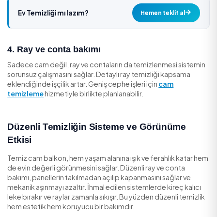
Katlanır cam balkonlarda her panel ayrı ayrı, iki yüzeyiyle
temizlenir. Panel sayısı arttıkça işçilik doğrudan yükselir
2. Kat yüksekliği ve dış erişim
Camın dış yüzeyine güvenli erişim üst katlarda zorlaşır. 
platformla çalışma güvenlik ekipmanı gerektirdiğinde
maliyeti belirgin biçimde artırır.
3. Kirlilik derecesi
Hafif tozlu cam kolay temizlenirken, uzun süre birikmiş 
çimento sıçraması ve polen tabakası özel ürün ve ekst
gerektirir. Bu da fiyatı üst banda taşır.
Ev Temizliği mı lazım?
Hemen teklif a