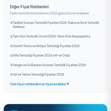
26 Haziran 2026 · 3 dk
Yüksek Kat Cam Temizliği: Güvenli Yöntemler Rehb