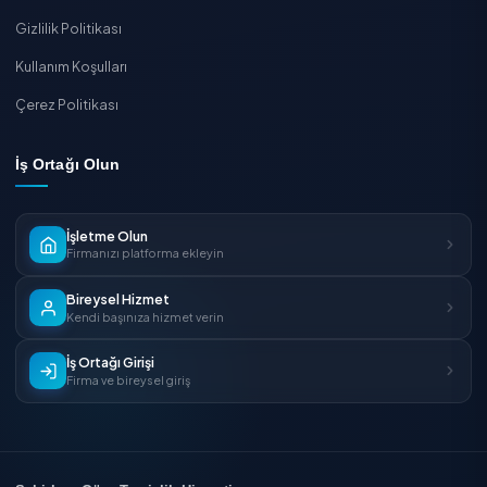
Yat ve Tekne Temizliği Fiyatları 2026
Tüm fiyat rehberleri ve fiyat endeksi
TEMIZLIK EXPRESS
Bu işi uzmanına bırakın
Onaylı hizmet verenlerden dakikalar içinde
ücretsiz teklif
alın, güvenle online rezervasyo
yapın.
Onaylı firmalar
Ücretsiz teklif
Online rezerva
Ücretsiz Teklif Al