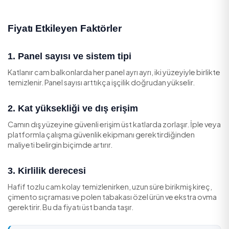
2.500 - 6.0
alan
paneli
Yüksek kat dış
İple / platform
+%30-60 e
cephe
erişim
Özel ürünle
Kireç / inatçı leke
+%15-30 ek
ovma
Tablodaki rakamlar ortalama değerlerdir; net fiyat için
sayısı ve erişim koşullarının değerlendirilmesi en doğru
yöntemdir.
Fiyatı Etkileyen Faktörler
1. Panel sayısı ve sistem tipi