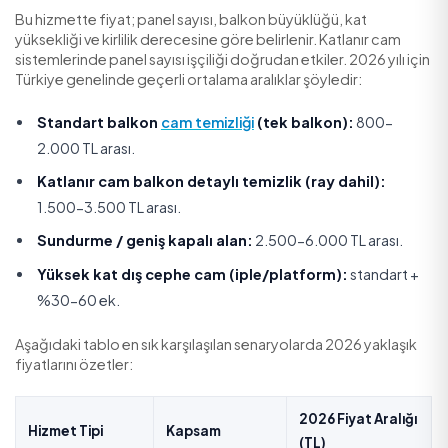
unsurları ve doğru teklif almanın yollarını net biçimde
bulacaksınız.
2026 Sundurme ve Cam Balkon Temizliği
Aralıkları
Bu hizmette fiyat; panel sayısı, balkon büyüklüğü, kat
yüksekliği ve kirlilik derecesine göre belirlenir. Katlanır
sistemlerinde panel sayısı işçiliği doğrudan etkiler. 2026 
Türkiye genelinde geçerli ortalama aralıklar şöyledir:
Standart balkon
cam temizliği
(tek balkon):
80
2.000 TL arası.
Katlanır cam balkon detaylı temizlik (ray dahil)
1.500-3.500 TL arası.
Sundurme / geniş kapalı alan:
2.500-6.000 TL ar