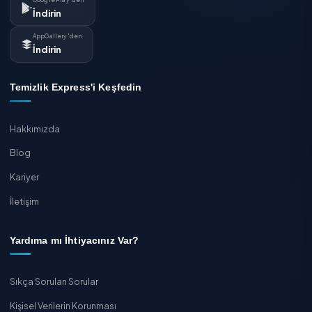
26 Haziran 2026 · 3 dk
Kombi Petek Temizliği Fiyatları 2026
Diğer Fiyat Rehberleri
Farklı temizlik hizmetlerinin 2026 güncel ücret aralıkları.
Tadilat Sonrası Temizlik Fiyatları 2026: Kaba ve İnce Temi
Rehberi
Tam Gün Temizlik Ücreti 2026: Yarım Gün Karşılaştırma
Üretim Tesisi ve Atölye Temizliği Fiyatları 2026
Villa Temizliği Fiyatları 2026 (m² ve Oda)
Yangın ve Su Baskını Sonrası Temizlik Fiyatları 2026