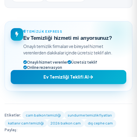
fiyat yükselir.
Cam balkon ne sıklıkla temizlenmeli?
Genellikle yılda iki kez, bahar ve sonbaharda önerilir. Po
ve sert su izinin yoğun olduğu bölgelerde sıklık artırılabil
Yüksek katlarda dış cam nasıl temizlenir?
İple erişim ya da platformla güvenli çalışma yapılır. Bu
ve uzman işçilik gerektiğinden üst katlarda fiyat bir mik
artar.
Fiyatı en çok ne belirler?
Panel sayısı, kat yüksekliği, erişim zorluğu ve kireç-leke
derecesi en belirleyici unsurlardır. Zor erişimli ve yıllarca
edilmiş sistemlerde maliyet üst banda yaklaşır.