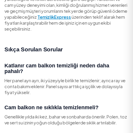
Tasarruf ve Doğru Planlama İpuçları
Mevsimsel planlayın:
Bahar ve sonbaharda yapılan 
periyodik temizlik kireç ve polen birikmesini önler.
Cephe işlerini birleştirin:
Balkon, sundurme ve pe
camlarını aynı ziyarette yaptırmak kurulum ve erişim
maliyetini düşürür.
Birikmeden temizletin:
Düzenli bakımda işçilik az 
yıllarca ihmal edilen kireç çok daha pahalıya çıkarılır.
Birden fazla teklif karşılaştırın:
Erişim zorluğu fiy
etkilediği için yerinde keşifli teklifler en doğru sonuc