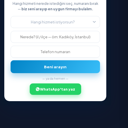
Hakkımızda
Blog
Kariyer
İletişim
Yardıma mı İhtiyacınız Var?
Sıkça Sorulan Sorular
Kişisel Verilerin Korunması
Gizlilik Politikası
Kullanım Koşulları