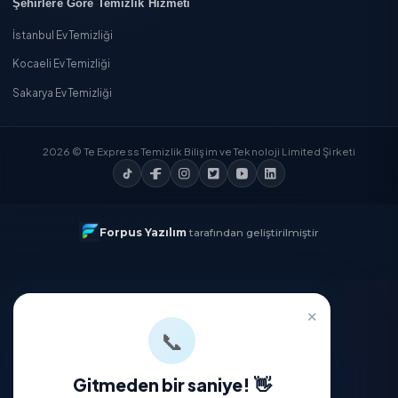
Temizlik Express'i İndirin
App Store'dan
İndirin
Google Play'den
İndirin
AppGallery'den
İndirin
Temizlik Express'i Keşfedin