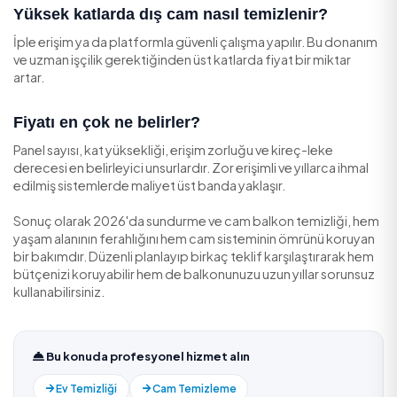
Net Fiyat İçin Teklif Alın
Sundurme ve cam balkon temizliğinde fiyat; panel sayıs
yüksekliğine ve kirlilik derecesine göre değişir. Yüksekli
cam yüzey deneyimi olan, kimliği doğrulanmış hizmet v
ve geçmiş müşteri yorumlarını tek yerde görüp güvenl
yapabileceğiniz
TemizlikExpress
üzerinden teklif ala
fiyatları karşılaştırabilir hem de işiniz için en uygun ekibi
seçebilirsiniz.
Sıkça Sorulan Sorular
Katlanır cam balkon temizliği neden daha
pahalı?
Her panel ayrı ayrı, iki yüzeyiyle birlikte temizlenir; ayrıc
conta bakımı eklenir. Panel sayısı arttıkça işçilik ve dolay