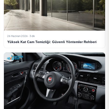
verenlerden dakikalar içinde ücretsiz teklif alın.
Onaylı hizmet verenler
Ücretsiz teklif
Online rezervasyon
Ev Temizliği Teklifi Al
cam balkon temizliği
sundurme temizlik fiyatları
Etiketler:
katlanır cam temizliği
2026 balkon cam
dış cephe cam
Paylaş:
Önceki Yazı
Dış Cephe Temizliği Fiyatları 2026: Metrekare ve Y
Bazl...