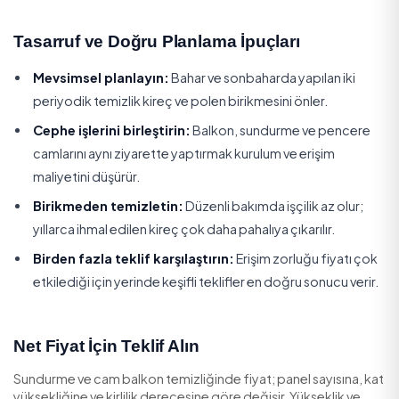
4. Ray ve conta bakımı
Sadece cam değil, ray ve contaların da temizlenmesi s
sorunsuz çalışmasını sağlar. Detaylı ray temizliği kapsa
eklendiğinde işçilik artar. Geniş cephe işleri için
cam
temizleme
hizmetiyle birlikte planlanabilir.
Düzenli Temizliğin Sisteme ve Görünüm
Etkisi
Temiz cam balkon, hem yaşam alanına ışık ve ferahlık k
de evin değerli görünmesini sağlar. Düzenli ray ve cont
bakımı, panellerin takılmadan açılıp kapanmasını sağlar
mekanik aşınmayı azaltır. İhmal edilen sistemlerde kireç 
leke bırakır ve raylar zamanla sıkışır. Bu yüzden düzenli t
hem estetik hem koruyucu bir bakımdır.