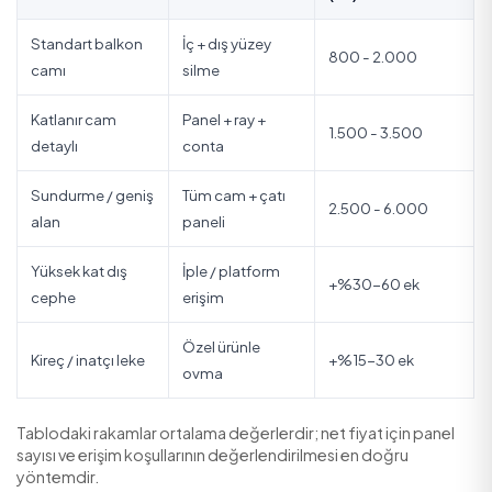
Yüksek kat dış cephe cam (iple/platform):
stan
%30-60 ek.
Aşağıdaki tablo en sık karşılaşılan senaryolarda 2026 ya
fiyatlarını özetler:
2026 Fiyat A
Hizmet Tipi
Kapsam
(TL)
Standart balkon
İç + dış yüzey
800 - 2.000
camı
silme
Katlanır cam
Panel + ray +
1.500 - 3.50
detaylı
conta
Sundurme / geniş
Tüm cam + çatı