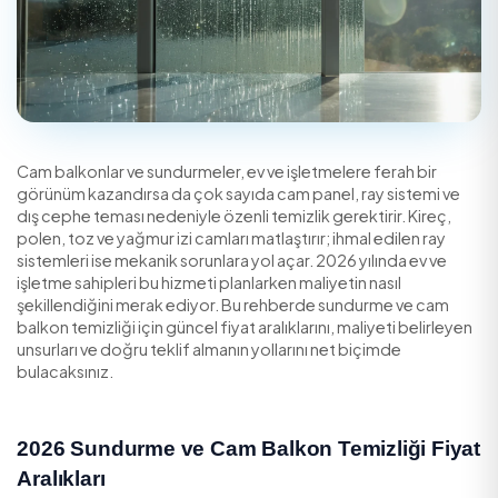
Cam balkonlar ve sundurmeler, ev ve işletmelere ferah b
görünüm kazandırsa da çok sayıda cam panel, ray siste
dış cephe teması nedeniyle özenli temizlik gerektirir. Ki
polen, toz ve yağmur izi camları matlaştırır; ihmal edilen
sistemleri ise mekanik sorunlara yol açar. 2026 yılında e
işletme sahipleri bu hizmeti planlarken maliyetin nasıl
şekillendiğini merak ediyor. Bu rehberde sundurme ve
balkon temizliği için güncel fiyat aralıklarını, maliyeti be