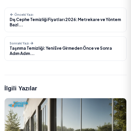
Sonuç olarak 2026'da sundurme ve cam balkon temizli
yaşam alanının ferahlığını hem cam sisteminin ömrünü 
bir bakımdır. Düzenli planlayıp birkaç teklif karşılaştıra
bütçenizi koruyabilir hem de balkonunuzu uzun yıllar s
kullanabilirsiniz.
Bu konuda profesyonel hizmet alın
Ev Temizliği
Cam Temizleme
TEMIZLIK EXPRESS
Ev Temizliği hizmeti mi arıyorsunuz?
Onaylı temizlik firmaları ve bireysel hizmet