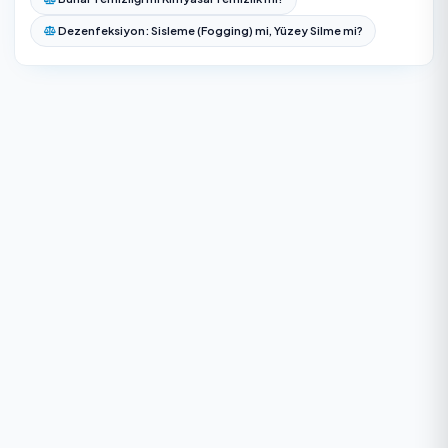
Dezenfeksiyon — Sıkça Sorulan Sorular
Avcılar bölgesinde Dezenfeksiyon için aynı gün
randevu alabilir miyim?
Avcılar Dezenfeksiyon fiyatları neye göre değişir?
Dezenfeksiyon sonrası eve/işyerine ne kadar süre
girilmez?
ULV sisleme nedir, normal silmeden farkı ne?
Dezenfeksiyon insan ve evcil hayvan için zararlı mı?
Dezenfeksiyon etkisi ne kadar süre kalır?