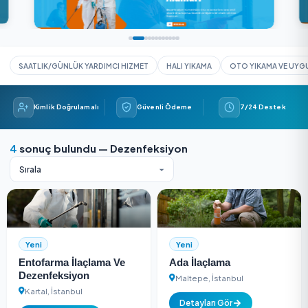
SAATLIK/GÜNLÜK YARDIMCI HIZMET
HALI YIKAMA
OTO YIK
Kimlik Doğrulamalı
Güvenli Ödeme
7/24 
4
sonuç bulundu — Dezenfeksiyon