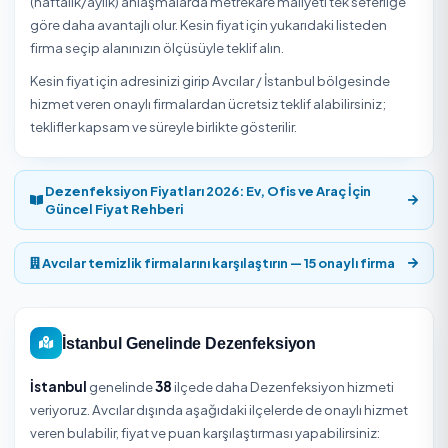
Avcılar / İstanbul bölgesinde Dezenfeksiyon hizmeti ver
onaylı hizmet veren
₺1.500
'den başlayan fiyatlarla Tem
Express'te. Yukarıdaki listeden hizmet vereni seçip uygu
ve saat için online rezervasyon yapabilirsiniz.
Avcılar / İstanbul Dezenfeksiyon Fiyatları 2
Avcılar / İstanbul bölgesinde
Dezenfeksiyon
hizmeti
₺1.500 – ₺9.000
bandında başlıyor. Net tutar aşağıdaki
etkenlere ve seçtiğiniz hizmet verene göre belirlenir.
Dezenfeksiyon fiyatı uygulama yapılacak alanın
metrekaresine, mekan tipine (ev, ofis, gıda işletmesi gibi)
kullanılan biyosidal ürünün niteliğine, tek seferlik mi peri
mi olduğuna ve ULV sisleme ile noktasal silme kapsamın