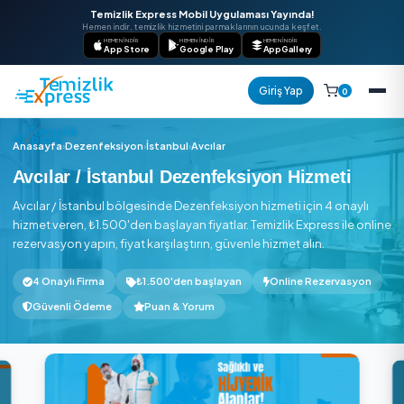
Temizlik Express Mobil Uygulaması Yayında!
Hemen indir, temizlik hizmetini parmaklarının ucunda keşfet.
HEMEN İNDIR
HEMEN İNDIR
HEMEN İNDIR
App Store
Google Play
AppGallery
Giriş Yap
Anasayfa
›
Dezenfeksiyon
›
İstanbul
›
Avcılar
Avcılar / İstanbul Dezenfeksiyon Hizmet
Avcılar / İstanbul bölgesinde Dezenfeksiyon hizmeti için 4 o
hizmet veren, ₺1.500'den başlayan fiyatlar. Temizlik Express i
rezervasyon yapın, fiyat karşılaştırın, güvenle hizmet alın.
4 Onaylı Firma
₺1.500'den başlayan
Online Rezerv
Güvenli Ödeme
Puan & Yorum