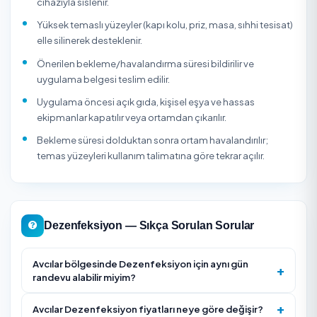
Dezenfeksiyon hizmeti temizlik yapılmış yüzeylerde daha 
sonuç verir; yağ, toz ve organik kir biyosidal ürünün yüze
temasını azaltabilir. Sağlık şüphesi, salgın sonrası kullanı
gıda işletmesi denetimi, kreş-okul açılışı veya ofiste yoğ
hastalık dönemi gibi durumlarda tek seferlik uygulama; 
sirkülasyonlu alanlarda ise periyodik plan tercih edilebilir.
açık akvaryum, evcil hayvan eşyası, bebek oyuncakları v
hassas elektronikler için uygulama öncesi
koruma/uzaklaştırma talimatı alınmalıdır.
Dezenfeksiyon Firması Seçerken Nelere Dikkat Edil
Kullanılacak ürünün Sağlık Bakanlığı biyosidal ürün
ruhsatına sahip olduğunu ve insan/evcil hayvan için
güvenli olduğunu teyit edin.
Firmanın halk sağlığı alanında yetki belgesi/izni bulu
bulunmadığını sorun.