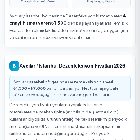
Avcılar / İstanbul Dezenfeksiyon
İstanbul iline bağlı Avcılar için Dezenfeksiyon fiyatları; h
süresi, alan büyüklüğü, malzeme ve ek talepler gibi kale
göre belirlenir. Avcılar ilçesinde tek seferlik derin temizlik
düzenli periyodik hizmet de tercih edilebilir. Net bütçe içi
adresinizi girip hizmet vereni seçerek anında teklif alabilir
ve saati online planlayabilirsiniz.
Avcılar / İstanbul Dezenfeksiyon Özeti
4
1.500
₺
Onaylı Hizmet Veren
Başlangıç Fiyatı