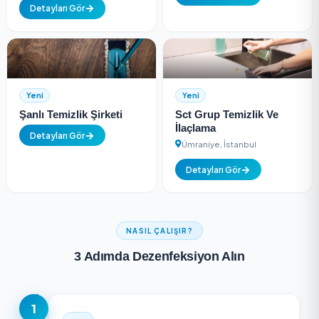
Yeni
Yeni
Entofarma İlaçlama Ve
Ada İlaçlama
Dezenfeksiyon
Maltepe, İstanbul
Kartal, İstanbul
Detayları Gör
Detayları Gör
Yeni
Yeni
Şanlı Temizlik Şirketi
Sct Grup Temizlik 
İlaçlama
Detayları Gör
Ümraniye, İstanbul
Detayları Gör