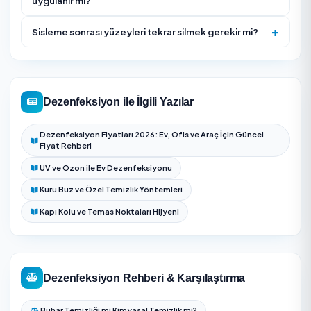
(ULV sisleme + noktasal silme) planlanır.
Mekandaki kişiler, gıda ve hassas eşyalar için ön hazırl
talimatı verilir.
Ruhsatlı biyosidal ürün doğru dozda hazırlanır ve ULV
cihazıyla sislenir.
Yüksek temaslı yüzeyler (kapı kolu, priz, masa, sıhhi te
elle silinerek desteklenir.
Önerilen bekleme/havalandırma süresi bildirilir ve
uygulama belgesi teslim edilir.
Uygulama öncesi açık gıda, kişisel eşya ve hassas
ekipmanlar kapatılır veya ortamdan çıkarılır.
Bekleme süresi dolduktan sonra ortam havalandırılır;
temas yüzeyleri kullanım talimatına göre tekrar açılır.