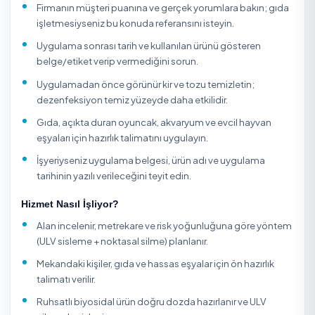
farklı olarak gözle görülmeyen patojen yükünü azaltmay
hedefler. ULV (Ultra Low Volume) soğuk sisleme yöntemi
dezenfektan mikron boyutunda partiküllere ayrılarak or
her köşesine, ulaşılması zor yüzeylere ve havaya nüfuz ed
yüksek temaslı noktalar (kapı kolu, priz, masa, lavabo) ek
olarak elle silinerek desteklenir. Uygulamanın etkinliği kul
ürünün ruhsatına, doğru dozda hazırlanmasına ve yüzey
gerekli temas süresinin tutulmasına bağlıdır.
TemizlikExpress üzerinden ev, ofis, işyeri, okul, kreş, kafe-
restoran ve toplu yaşam alanları için dezenfeksiyon hizm
onaylı firmalardan alabilir; firmaların müşteri puanlarını,
yorumlarını ve fiyatlarını karşılaştırarak uygun gün-saatt
online rezervasyon yapabilirsiniz. Tüm hizmet verenler ki
doğrulamasından geçer ve ödemeniz hizmet tamamla
kadar güvence altındadır.