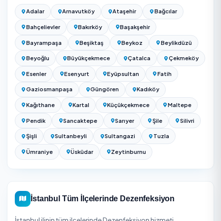
birlikte istenip istenmediğine göre değişir. Periyodik
(haftalık/aylık) anlaşmalarda metrekare maliyeti tek sefe
göre daha avantajlı olur. Kesin fiyat için yukarıdaki listed
firma seçip alanınızın ölçüsüyle teklif alın.
Kesin fiyat için adresinizi girip Avcılar / İstanbul bölgesin
hizmet veren onaylı firmalardan ücretsiz teklif alabilirsiniz
teklifler kapsam ve süreyle birlikte gösterilir.
Dezenfeksiyon Fiyatları 2026: Ev, Ofis ve Araç İçin
Güncel Fiyat Rehberi
Avcılar temizlik firmalarını karşılaştırın — 15 onaylı fi
İstanbul Genelinde Dezenfeksiyon