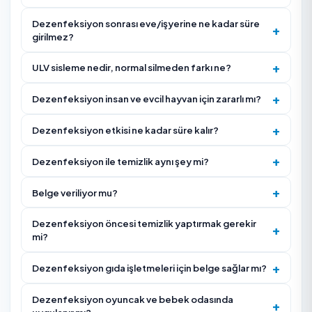
Uygulama sonrası mekana ne kadar süre girilmemesi
gerektiğini ve havalandırma talimatını öğrenin.
Firmanın müşteri puanına ve gerçek yorumlara bakın;
işletmesiyseniz bu konuda referansını isteyin.
Uygulama sonrası tarih ve kullanılan ürünü gösteren
belge/etiket verip vermediğini sorun.
Uygulamadan önce görünür kir ve tozu temizletin;
dezenfeksiyon temiz yüzeyde daha etkilidir.
Gıda, açıkta duran oyuncak, akvaryum ve evcil hayva
eşyaları için hazırlık talimatını uygulayın.
İşyeriyseniz uygulama belgesi, ürün adı ve uygulama
tarihinin yazılı verileceğini teyit edin.
Hizmet Nasıl İşliyor?
Alan incelenir, metrekare ve risk yoğunluğuna göre 