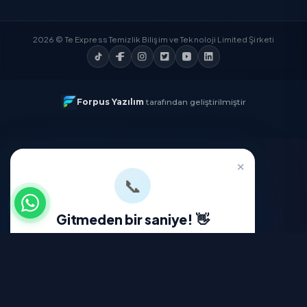
Temizlik Express'i İndirin