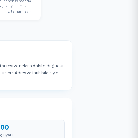
n Alın
3
Teslim Alın
es
Firma ekibi belirlenen zamanda
hizmetinizi gerçekleştirir. Güvenli
ödeme ile işleminizi tamamlayın.