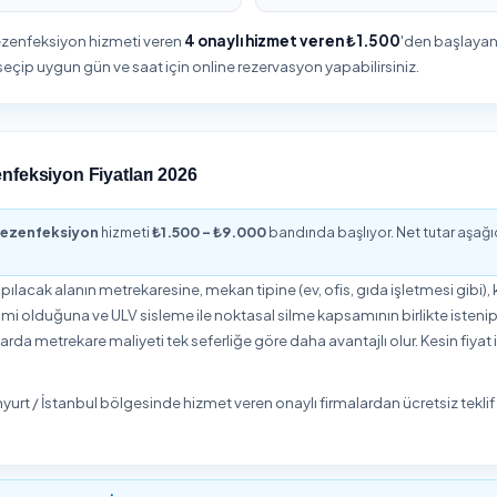
anbul Dezenfeksiyon
nyurt sınırlarında Dezenfeksiyon planlarken en sık sorulan konula
acınıza göre standart veya detaylı kapsam seçebilir, ek hizmetler
eci baştan sona takip etmenizi sağlar.
anbul Dezenfeksiyon Özeti
4
Onaylı Hizmet Veren
lgesinde Dezenfeksiyon hizmeti veren
4 onaylı hizmet veren