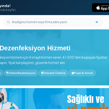
laması Yayında!
aklarının ucunda keşfet.
ul
›
Esenyurt
tanbul Dezenfeksiyon Hizmeti
e Dezenfeksiyon hizmeti için 4 onaylı hizmet veren, ₺1.500'd
ervasyon yapın, fiyat karşılaştırın, güvenle hizmet alın.
den başlayan
Online Rezervasyon
Güvenli Ödeme
P