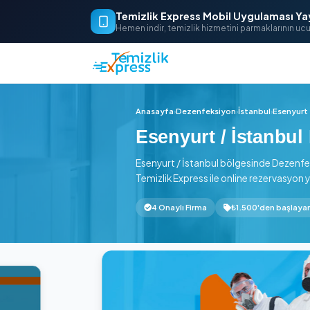
Temizlik Express Mobil Uygu
Hemen indir, temizlik hizmetini parm
Anasayfa
›
Dezenfeksiyon
›
İstanb
Esenyurt / İs
Esenyurt / İstanbul bölgesind
Temizlik Express ile online rez
4 Onaylı Firma
₺1.500'