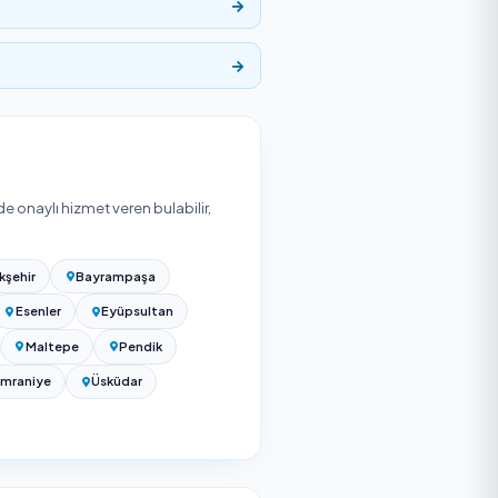
bilirsiniz.
lıyor. Net tutar aşağıdaki etkenlere ve seçtiğiniz
gıda işletmesi gibi), kullanılan biyosidal ürünün
samının birlikte istenip istenmediğine göre değişir.
ajlı olur. Kesin fiyat için yukarıdaki listeden firma seçip
lardan ücretsiz teklif alabilirsiniz; teklifler kapsam ve