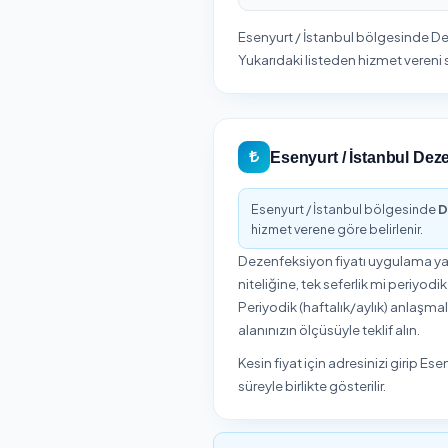
Esenyurt / İst
İstanbul iline bağlı Ese
Esenyurt ilçesinde ihtiy
online rezervasyon, sür
Esenyurt / İst
Esenyurt / İstanbul bö