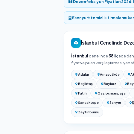
Yukarıdaki listeden hiz
Esenyurt / İst
Esenyurt / İstanbul 
hizmet verene göre bel
Dezenfeksiyon fiyatı uy
niteliğine, tek seferli
Periyodik (haftalık/aylı
alanınızın ölçüsüyle tekl
Kesin fiyat için adresin
süreyle birlikte gösterilir