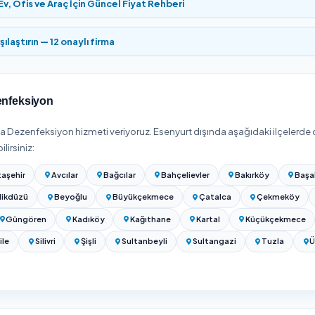
met vereni seçip uygun gün ve saat için online rezervasyon yapa
anbul Dezenfeksiyon Fiyatları 2026
bölgesinde
Dezenfeksiyon
hizmeti
₺1.500 – ₺9.000
bandında baş
irlenir.
gulama yapılacak alanın metrekaresine, mekan tipine (ev, ofis, 
k mi periyodik mi olduğuna ve ULV sisleme ile noktasal silme kap
k) anlaşmalarda metrekare maliyeti tek seferliğe göre daha avant
if alın.
izi girip Esenyurt / İstanbul bölgesinde hizmet veren onaylı firma
.