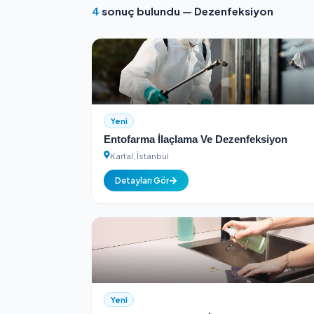
Kimlik Doğrulamalı
Tüm hizmet sağlayıcılar kimlik k
4
sonuç bulundu — Dezenfeksiy
Yeni
Entofarma İlaçlama Ve Dezenfeks
Kartal, İstanbul