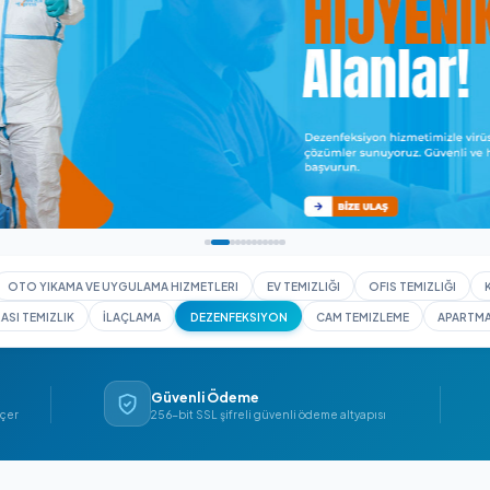
I YIKAMA
OTO YIKAMA VE UYGULAMA HIZMETLERI
EV TEMIZLIĞI
İNŞAAT SONRASI TEMIZLIK
İLAÇLAMA
DEZENFEKSIYON
CAM