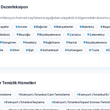
rı 2026: Ev, Ofis ve Araç İçin Güncel Fiyat Rehberi
larını karşılaştırın — 12 onaylı firma
linde Dezenfeksiyon
ilçede daha Dezenfeksiyon hizmeti veriyoruz. Esenyurt dışında 
rması yapabilirsiniz:
köy
Ataşehir
Avcılar
Bağcılar
Bahçelievler
oz
Beylikdüzü
Beyoğlu
Büyükçekmece
Çata
anpaşa
Güngören
Kadıköy
Kağıthane
Kartal
rıyer
Şile
Silivri
Şişli
Sultanbeyli
Sultan