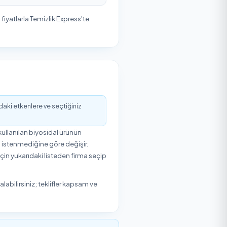
r; fiyat aralığı, hizmet süresi ve nelerin dahil olduğudur.
i talebinize ekleyebilirsiniz. Adres ve tarih bilgisiyle
1.500
₺
Başlangıç Fiyatı
₺1.500
'den başlayan fiyatlarla Temizlik Express'te.