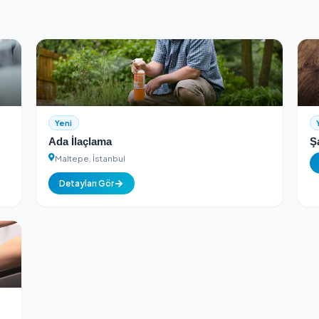
Güvenli Ödeme
ontrolünden geçer
256-bit SSL şifreli güvenli ödeme a
on
Yeni
iyon
Ada İlaçlama
Maltepe, İstanbul