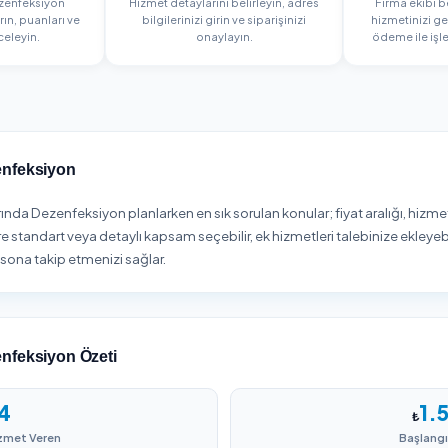
3 Adımda Dezenfeksiyo
1
2
Firma Seçin
Sipariş Oluşturun
enizdeki dezenfeksiyon
Hizmet detaylarını belirleyin, adr
ını karşılaştırın, puanları ve
bilgilerinizi girin ve siparişinizi
yorumları inceleyin.
onaylayın.