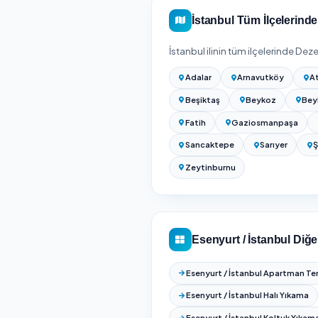
Dezenfeksiyon Fiyatla
Esenyurt temizlik firma
İstanbul Gene
İstanbul
genelinde
38
fiyat ve puan karşılaştı
Adalar
Arnavut
Beşiktaş
Beyk
Fatih
Gaziosm
Sancaktepe
Sa