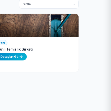
7/24 Destek
ltyapısı
Her zaman yanınızdayız, anında destek 
Yeni
Şanlı Temizlik Şirketi
Detayları Gör