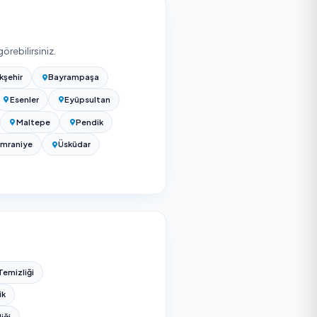
aşağıdaki ilçelerde de onaylı hizmet veren bulabilir,
Bakırköy
Başakşehir
Bayrampaşa
lca
Çekmeköy
Esenler
Eyüpsultan
Küçükçekmece
Maltepe
Pendik
gazi
Tuzla
Ümraniye
Üsküdar