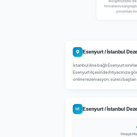
Bölg
firmalar