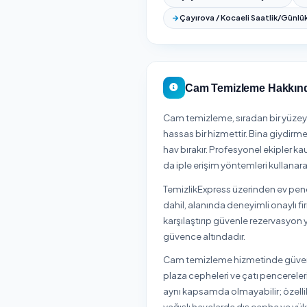
Başiskele
Darı
Körfez
Kocaeli Tüm İ
Kocaeli ilinin tüm ilçe
Başiskele
Darı
Körfez