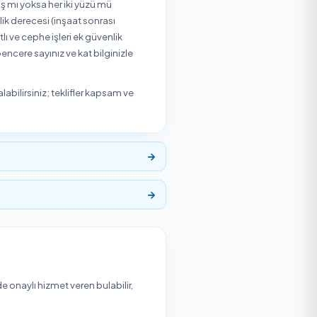
4.500
₺
Başlangıç Fiyatı
₺4.500
'den başlayan fiyatlarla Temizlik Express'te.
bilirsiniz.
tar aşağıdaki etkenlere ve seçtiğiniz hizmet verene göre
lanır; camın iç mi dış mı yoksa her iki yüzü mü
kip gerekmediği), kirlilik derecesi (inşaat sonrası