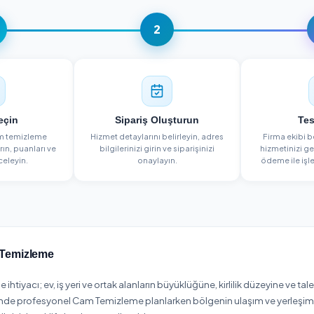
NASIL ÇALIŞIR?
3 Adımda Cam Temizlem
1
2
Firma Seçin
Sipariş Oluşturun