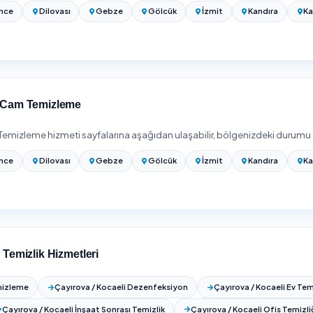
isliği, is) ve doğrama-pervaz temizliğinin dahil olup olmadığı fiy
in adrese özel teklif alınması gerekir; net rakam için yukarıdaki
izi girip Çayırova / Kocaeli bölgesinde hizmet veren onaylı firmal
.
rı 2026: Metrekare ve Daire Başı Ücretler
larını karşılaştırın — 3 onaylı firma
inde Cam Temizleme
lçede daha Cam Temizleme hizmeti veriyoruz. Çayırova dışında a
rması yapabilirsiniz: