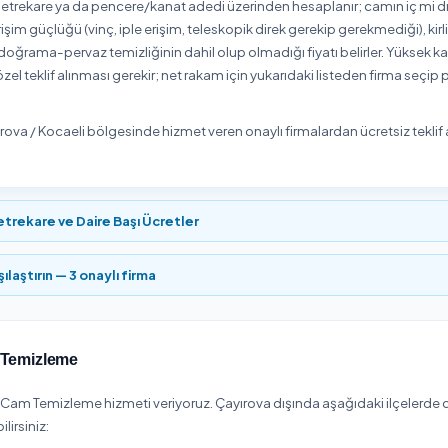
1
Onaylı Hizmet Veren
lgesinde Cam Temizleme hizmeti veren
1 onaylı hizmet veren
met vereni seçip uygun gün ve saat için online rezervasyon yapa
aeli Cam Temizleme Fiyatları 2026
ölgesinde
Cam Temizleme
hizmeti
₺4.500
'den başlıyor. Net tu
enellikle metrekare ya da pencere/kanat adedi üzerinden hesap
kliği ve erişim güçlüğü (vinç, iple erişim, teleskopik direk gere