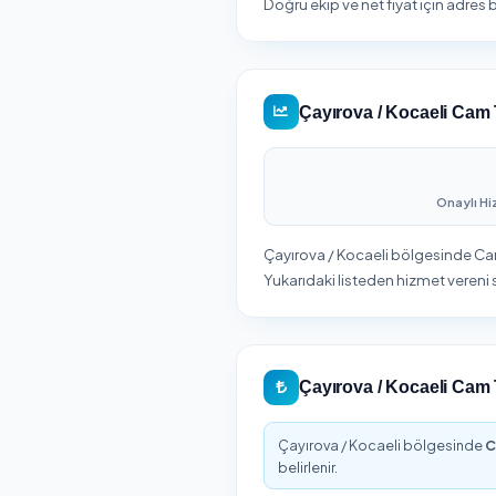
Bölg
firmalar
Çayırova / Ko
Çayırova ilçesinde Cam T
Kocaeli iline bağlı Ça
Doğru ekip ve net fiyat i
Çayırova / Koc