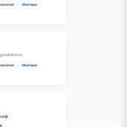
atı belirler. Yüksek katlı ve cephe işleri ek güvenlik
 listeden firma seçip pencere sayınız ve kat bilginizle
ardan ücretsiz teklif alabilirsiniz; teklifler kapsam ve
şağıdaki ilçelerde de onaylı hizmet veren bulabilir,