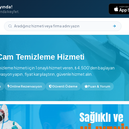
laması Yayında!
aklarının ucunda keşfet.
li
›
Çayırova
caeli Cam Temizleme Hizmeti
e Cam Temizleme hizmeti için 1 onaylı hizmet veren, ₺4.500
online rezervasyon yapın, fiyat karşılaştırın, güvenle hizmet alı
en başlayan
Online Rezervasyon
Güvenli Ödeme
P