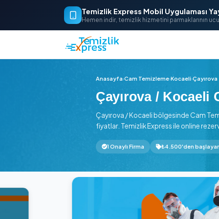
Temizlik Express Mobil Uygu
Hemen indir, temizlik hizmetini parm
Anasayfa
›
Cam Temizleme
›
Kocae
Çayırova / Ko
Çayırova / Kocaeli bölgesind
fiyatlar. Temizlik Express ile 
1 Onaylı Firma
₺4.500'd