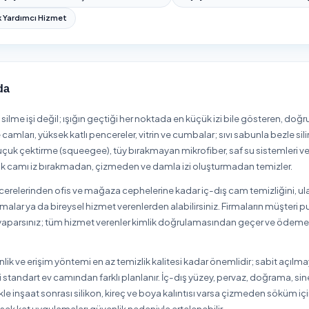
ca
Derince
Dilovası
Gebze
Gölcük
İzmi
lçelerinde Cam Temizleme
lerinde Cam Temizleme hizmeti sayfalarına aşağıdan ulaşabilir,
ca
Derince
Dilovası
Gebze
Gölcük
İzmi