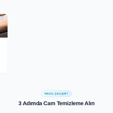
Güvenli Ödeme
ontrolünden geçer
256-bit SSL şifreli güvenli ödeme a
me