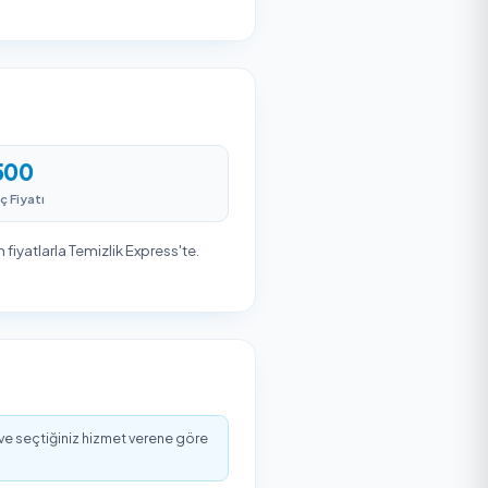
es
Firma ekibi belirlenen zamanda
hizmetinizi gerçekleştirir. Güvenli
ödeme ile işleminizi tamamlayın.
rlilik düzeyine ve talep edilen sıklığa göre değişir.
n ulaşım ve yerleşim yoğunluğu da dikkate alınır.