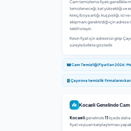
Çayırova / Kocaeli bö
Yukarıdaki listeden hiz
Çayırova / Koc
Çayırova / Kocaeli b
belirlenir.
Cam temizleme fiyatı g
temizleneceği, kat yükse