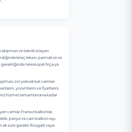
t
Kandıra
Karamürsel
Kartepe
 bölgenizdeki durumu görebilirsiniz.
t
Kandıra
Karamürsel
Kartepe