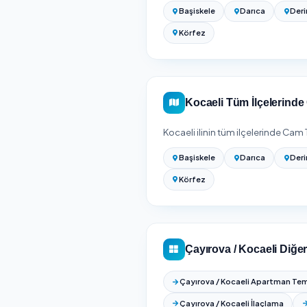
kireç/boya artığı, kuş p
ekipmanı gerektirdiği iç
teklif isteyin.
Kesin fiyat için adresin
süreyle birlikte gösterilir
Cam Temizliği Fiyatla
Çayırova temizlik firma
Kocaeli Genel
Kocaeli
genelinde
11
i
fiyat ve puan karşılaştı