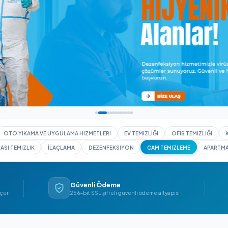
I YIKAMA
OTO YIKAMA VE UYGULAMA HIZMETLERI
EV TEMIZLIĞI
İNŞAAT SONRASI TEMIZLIK
İLAÇLAMA
DEZENFEKSIYON
CAM