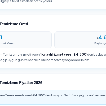
enizdeki cam temizleme
Hizmet detaylarını belirleyin, adr
ını karşılaştırın, puanları ve
bilgilerinizi girin ve siparişinizi
yorumları inceleyin.
onaylayın.
caeli Cam Temizleme
emizleme ihtiyacı; ev, iş yeri ve ortak alanların büyüklüğüne, ki
yırova genelinde profesyonel Cam Temizleme planlarken bölgeni
çin adres bilgisiyle teklif almak en pratik yoldur.
aeli Cam Temizleme Özeti