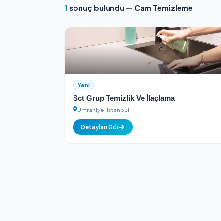
Kimlik Doğrulamalı
Tüm hizmet sağlayıcılar kimlik k
1
sonuç bulundu — Cam Temizle
Yeni
Sct Grup Temizlik Ve İlaçlama
Ümraniye, İstanbul