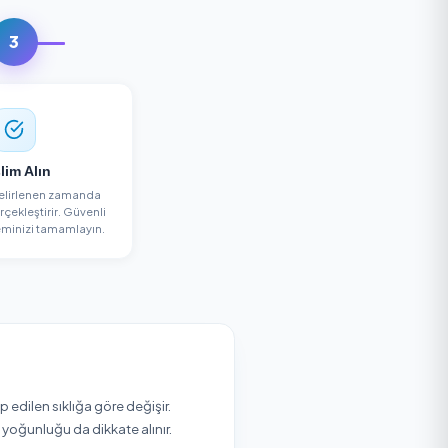
e Alın
3
Teslim Alın