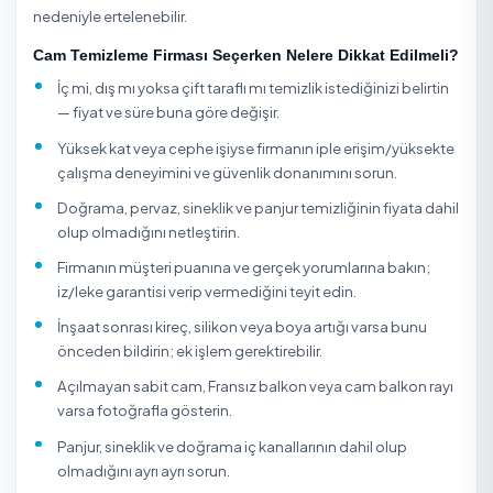
Cam Temizleme Hakkında
Cam temizleme, sıradan bir yüzey silme işi değil; ışığın g
her noktada en küçük izi bile gösteren, doğru ekipman v
teknik isteyen hassas bir hizmettir. Bina giydirme camları
yüksek katlı pencereler, vitrin ve cumbalar; sıvı sabunla b
silindiğinde kireç lekesi, parmak izi ve hav bırakır. Profes
ekipler kauçuk çektirme (squeegee), tüy bırakmayan
mikrofiber, saf su sistemleri ve gerektiğinde teleskopik fı
da iple erişim yöntemleri kullanarak camı iz bırakmadan,
çizmeden ve damla izi oluşturmadan temizler.
TemizlikExpress üzerinden ev pencerelerinden ofis ve 
cephelerine kadar iç-dış cam temizliğini, ulaşılması zor 
kat camları dahil, alanında deneyimli onaylı firmalar ya d
bireysel hizmet verenlerden alabilirsiniz. Firmaların müşte