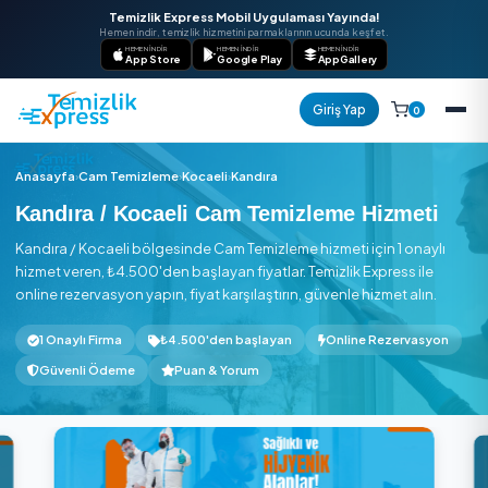
Temizlik Express Mobil Uygulaması Yayında!
Hemen indir, temizlik hizmetini parmaklarının ucunda keşfet.
HEMEN İNDIR
HEMEN İNDIR
HEMEN İNDIR
App Store
Google Play
AppGallery
Giriş Yap
Anasayfa
›
Cam Temizleme
›
Kocaeli
›
Kandıra
Kandıra / Kocaeli Cam Temizleme Hizm
Kandıra / Kocaeli bölgesinde Cam Temizleme hizmeti için 1 o
hizmet veren, ₺4.500'den başlayan fiyatlar. Temizlik Express 
online rezervasyon yapın, fiyat karşılaştırın, güvenle hizmet a
1 Onaylı Firma
₺4.500'den başlayan
Online Rezerv
Güvenli Ödeme
Puan & Yorum