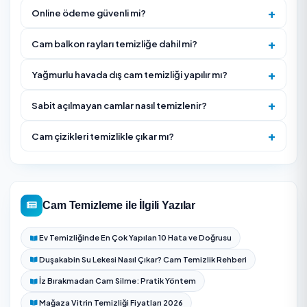
koşulları için alternatif tarih planlayın.
Hizmet Nasıl İşliyor?
Pencere/cephe alanı, kat yüksekliği ve erişim koşullar
değerlendirilerek teklif verilir.
Kaba toz, örümcek ağı ve gevşek kir kuru olarak alınır,
korumaya alınır.
Uygun temizlik solüsyonu ve saf su ile cam yüzeyi yıka
Kauçuk çektirme ve mikrofiber ile iz bırakmadan kurula
kenar ve köşeler kontrol edilir.
Doğrama, pervaz ve denizlik silinir; son ışık kontrolü
sonra teslim edilir.
Erişim riski olan camlar için merdiven, teleskopik ek
veya iple erişim ihtiyacı belirlenir.