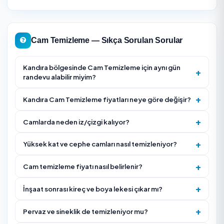
— fiyat ve süre buna göre değişir.
Yüksek kat veya cephe işiyse firmanın iple erişim/yü
çalışma deneyimini ve güvenlik donanımını sorun.
Doğrama, pervaz, sineklik ve panjur temizliğinin fiyat
olup olmadığını netleştirin.
Firmanın müşteri puanına ve gerçek yorumlarına bakı
iz/leke garantisi verip vermediğini teyit edin.
İnşaat sonrası kireç, silikon veya boya artığı varsa bu
önceden bildirin; ek işlem gerektirebilir.
Açılmayan sabit cam, Fransız balkon veya cam balkon
varsa fotoğrafla gösterin.
Panjur, sineklik ve doğrama iç kanallarının dahil olup
olmadığını ayrı ayrı sorun.
Yüksek dış cephe işlerinde hava durumu ve güvenli ç