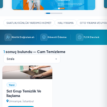
SAATLIK/GÜNLÜK YARDIMCI HIZMET
HALI YIKAMA
OTO YIK
Kimlik Doğrulamalı
Güvenli Ödeme
7/24 
1
sonuç bulundu — Cam Temizleme