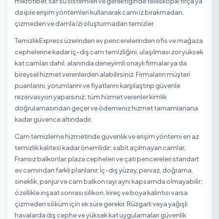
Dilovası
Gebze
Gölcük
İzmit
Karamürsel
Kartepe
Körfez
Kandıra / Kocaeli Diğer Temizlik Hizmetleri
Kandıra / Kocaeli Apartman Temizleme
Kandıra / Kocaeli Dezenfeksiyon
Kandıra / Kocaeli Ev Temizliği
Kandıra / Kocaeli İlaçl
Kandıra / Kocaeli İnşaat Sonrası Temizlik
Kandıra / Kocaeli Ofis Temizliği