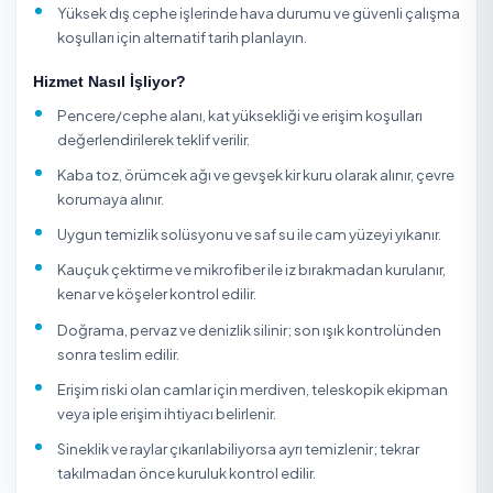
puanlarını, yorumlarını ve fiyatlarını karşılaştırıp güvenle
rezervasyon yaparsınız; tüm hizmet verenler kimlik
doğrulamasından geçer ve ödemeniz hizmet tamamla
kadar güvence altındadır.
Cam temizleme hizmetinde güvenlik ve erişim yöntemi e
temizlik kalitesi kadar önemlidir; sabit açılmayan camlar,
Fransız balkonlar, plaza cepheleri ve çatı pencereleri sta
ev camından farklı planlanır. İç-dış yüzey, pervaz, doğra
sineklik, panjur ve cam balkon rayı aynı kapsamda olmaya
özellikle inşaat sonrası silikon, kireç ve boya kalıntısı vars
çizmeden söküm için ek süre gerekir. Rüzgarlı veya yağışl
havalarda dış cephe ve yüksek kat uygulamaları güvenli
nedeniyle ertelenebilir.
Cam Temizleme Firması Seçerken Nelere Dikkat Edi
İç mi, dış mı yoksa çift taraflı mı temizlik istediğinizi be