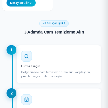
Yeni
Sct Grup Temizlik Ve
İlaçlama
Ümraniye, İstanbul
Detayları Gör
NASIL ÇALIŞIR?
3 Adımda Cam Temizleme Alın
1