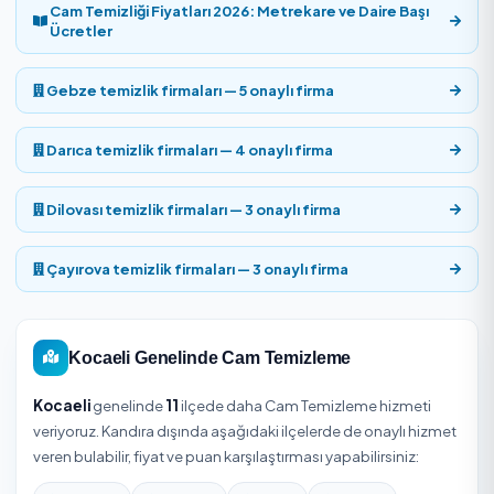
₺4.500
'den başlıyor. Net tutar aşağıdaki etkenlere ve
seçtiğiniz hizmet verene göre belirlenir.
Cam temizleme fiyatı genellikle metrekare ya da
pencere/kanat adedi üzerinden hesaplanır; camın iç mi 
yoksa her iki yüzü mü temizleneceği, kat yüksekliği ve eri
güçlüğü (vinç, iple erişim, teleskopik direk gerekip
gerekmediği), kirlilik derecesi (inşaat sonrası kireç/boya a
kuş pisliği, is) ve doğrama-pervaz temizliğinin dahil olup
olmadığı fiyatı belirler. Yüksek katlı ve cephe işleri ek güve
ekipmanı gerektirdiği için adrese özel teklif alınması gere
net rakam için yukarıdaki listeden firma seçip pencere sa
ve kat bilginizle teklif isteyin.
Kesin fiyat için adresinizi girip Kandıra / Kocaeli bölgesin
hizmet veren onaylı firmalardan ücretsiz teklif alabilirsiniz
teklifler kapsam ve süreyle birlikte gösterilir.