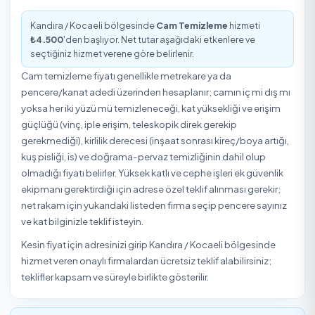
Kandıra / Kocaeli Cam Temizleme Özeti
1
4.500
₺
Onaylı Hizmet Veren
Başlangıç Fiyatı
Kandıra / Kocaeli bölgesinde Cam Temizleme hizmeti v
onaylı hizmet veren
₺4.500
'den başlayan fiyatlarla Te
Express'te. Yukarıdaki listeden hizmet vereni seçip uygu
ve saat için online rezervasyon yapabilirsiniz.
Kandıra / Kocaeli Cam Temizleme Fiyatları 
Kandıra / Kocaeli bölgesinde
Cam Temizleme
hizmeti