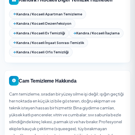
Kocaeli
genelinde
11
ilçede daha Cam Temizleme hizme
veriyoruz. Kandıra dışında aşağıdaki ilçelerde de onaylı 
veren bulabilir, fiyat ve puan karşılaştırması yapabilirsiniz:
Başiskele
Çayırova
Darıca
Derince
Dilovası
Gebze
Gölcük
İzmit
Karamürsel
Kartepe
Körfez
Kocaeli Tüm İlçelerinde Cam Temizleme
Kocaeli ilinin tüm ilçelerinde Cam Temizleme hizmeti
sayfalarına aşağıdan ulaşabilir, bölgenizdeki durumu
görebilirsiniz.
Başiskele
Çayırova
Darıca
Derince