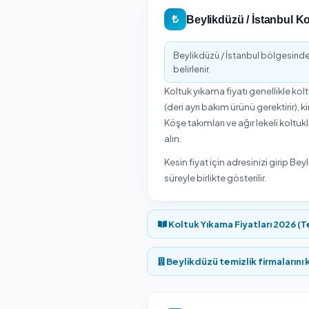
İstanbul iline bağlı Be
Beylikdüzü için hizmet 
Beylikdüzü ve çevresinde
Beylikdüzü / İ
Onaylı Hi
Beylikdüzü / İstanbul 
Müşteriler Koltuk Yıka
online rezervasyon yapa