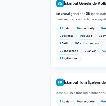
Beylikdüzü / İs
Beylikdüzü / İstanbu
belirlenir.
Koltuk yıkama fiyatı ge
(deri ayrı bakım ürünü g
Köşe takımları ve ağır le
alın.
Kesin fiyat için adresin
süreyle birlikte gösterilir
Koltuk Yıkama Fiyatla