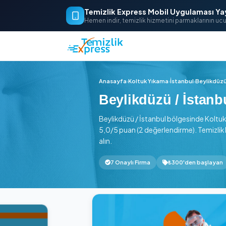
Temizlik Express Mobil Uygu
Hemen indir, temizlik hizmetini parm
Anasayfa
›
Koltuk Yıkama
›
İstanbu
Beylikdüzü / İ
Beylikdüzü / İstanbul bölgesi
5,0/5 puan (2 değerlendirme).
alın.
7 Onaylı Firma
₺300'de