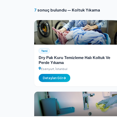
Kimlik Doğrulamalı
Tüm hizmet sağlayıcılar kimlik k
7
sonuç bulundu — Koltuk Yıkam
Yeni
Dry Pak Kuru Temizleme Halı Kol
Perde Yıkama