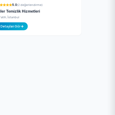
Detayları Gör
5.0
(2 değerlendirme)
Biler Temizlik Hizmetleri
Fatih, İstanbul
ar, İstanbul
Detayları Gör