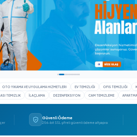
I YIKAMA
OTO YIKAMA VE UYGULAMA HIZMETLERI
EV TEMIZLIĞI
İNŞAAT SONRASI TEMIZLIK
İLAÇLAMA
DEZENFEKSIYON
CAM