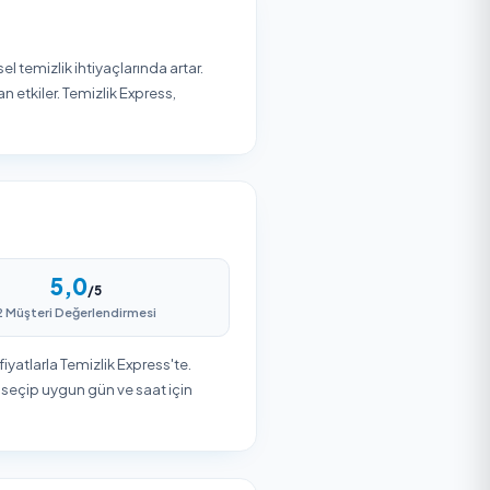
3
Teslim Alın
es
Firma ekibi belirlenen zamanda
hizmetinizi gerçekleştirir. Güvenli
ödeme ile işleminizi tamamlayın.