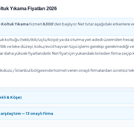
ylikdüzü bölgesinde Koltuk Yıkama talebi özellikle taşınma, tadi
alırken mekânın metrekaresi, kat ve asansör durumu ile istenen e
 şeffaf fiyatla güvenilir hizmet vereni bulmayı kolaylaştırır.
stanbul Koltuk Yıkama Özeti
7
300
₺
zmet Veren
Başlangıç Fiyatı
bölgesinde Koltuk Yıkama hizmeti veren
7 onaylı hizmet vere
ma hizmetini ortalama
5,0/5
puanla değerlendirdi. Yukarıdaki 
bilirsiniz.