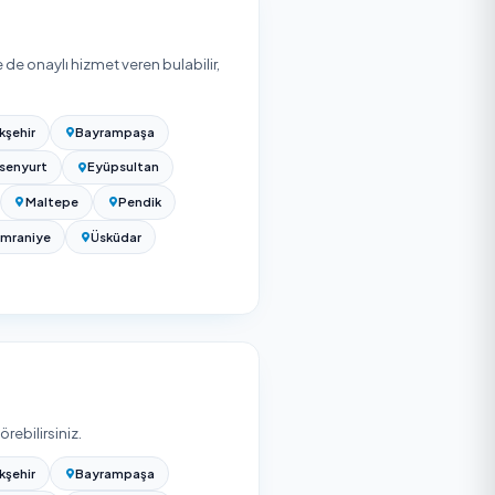
r aşağıdaki etkenlere ve seçtiğiniz hizmet verene göre
ri adedi üzerinden hesaplanır; kumaş mı deri mi olduğu
gerekip gerekmediği ve yastık-minder sayısı fiyatı belirler.
ki listeden firma seçip koltuk takımınızın detayıyla teklif
malardan ücretsiz teklif alabilirsiniz; teklifler kapsam ve