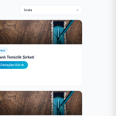
7/24 Destek
ltyapısı
Her zaman yanınızdayız, anında destek 
Yeni
Şanlı Temizlik Şirketi