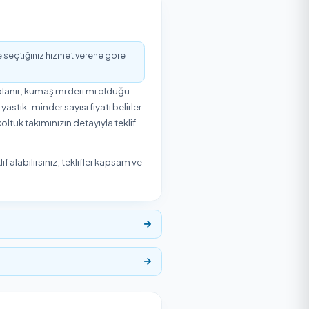
lat sonrası ve dönemsel temizlik ihtiyaçlarında artar.
k işler fiyatı doğrudan etkiler. Temizlik Express,
5,0
/5
2 Müşteri Değerlendirmesi
n
₺300
'den başlayan fiyatlarla Temizlik Express'te.
listeden hizmet vereni seçip uygun gün ve saat için