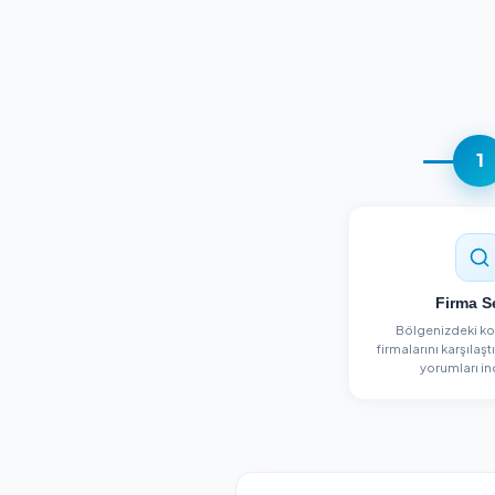
Yeni
C&d Clean
Ümraniye, İstanbul
Detayları Gör