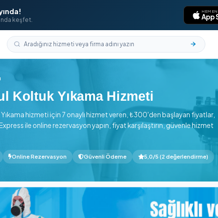
laması Yayında!
aklarının ucunda keşfet.
l
›
Beylikdüzü
stanbul Koltuk Yıkama Hizmet
nde Koltuk Yıkama hizmeti için 7 onaylı hizmet veren, ₺300'd
 Temizlik Express ile online rezervasyon yapın, fiyat karşılaş
n başlayan
Online Rezervasyon
Güvenli Ödeme
5,0