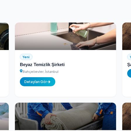
Güvenli Ödeme
ontrolünden geçer
256-bit SSL şifreli güvenli ödeme a
a
Yeni
tuk Ve
Beyaz Temizlik Şirketi
Bahçelievler, İstanbul