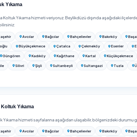
tanbul Koltuk Yıkama Fiyatları 2026
l bölgesinde
Koltuk Yıkama
hizmeti
₺300
'den başlıyor. Net tuta
nellikle koltuk koltuğu (tekli/ikili/üçlü/köşe) ya da oturma ye
erektirir), kirlilik ve leke düzeyi, koku/evcil hayvan tüyü işlemi 
keli koltuklar daha yüksek fiyatlandırılır. Net fiyat için yukarıda
izi girip Beylikdüzü / İstanbul bölgesinde hizmet veren onaylı fir
.
rı 2026 (Tekli & Köşe)