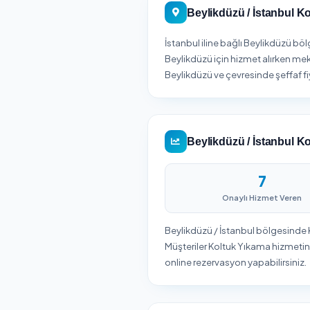
Böl
firmalar
Beylikdüzü / İ