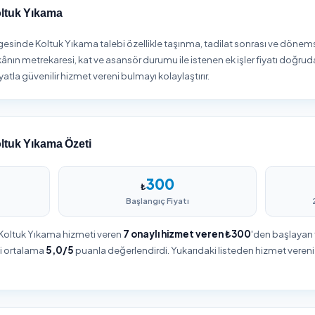
1
2
Firma Seçin
Sipariş Oluşturun
genizdeki koltuk yıkama
Hizmet detaylarını belirleyin, adr
ını karşılaştırın, puanları ve
bilgilerinizi girin ve siparişinizi
yorumları inceleyin.
onaylayın.
stanbul Koltuk Yıkama