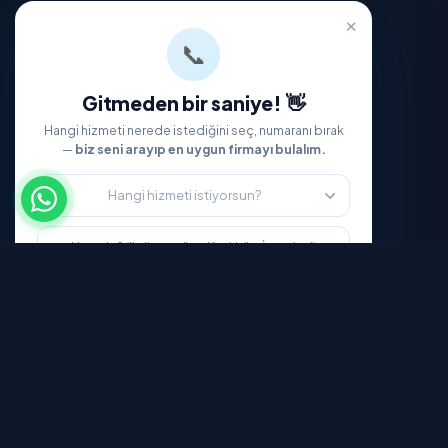
Temizlik Express'i İndirin
App Store'dan
İndirin