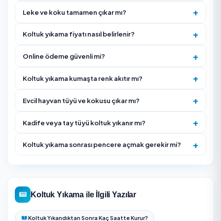
Kuruma süresini sorun (genelde birkaç saat); aynı gü
oturulabilir mi öğrenin.
Firmanın müşteri puanına ve yorumlarına bakın; leke 
koku garantisi verip vermediğini teyit edin.
Evcil hayvan tüyü, ter veya inatçı leke varsa önceden
bildirin; ek işlem gerektirebilir.
Kumaş etiketini veya koltuğun döşeme türünü
bilmiyorsanız fotoğraf paylaşın; ekip ön test yapmalıd
İdrar, kusmuk, süt veya evcil hayvan kokusu varsa yaln
yıkama değil koku nötralizasyonu da isteyin.
Kuruma süresince oda havalandırması ve koltuğun
kullanılmaması gerektiğini planınıza dahil edin.
Hizmet Nasıl İşliyor?