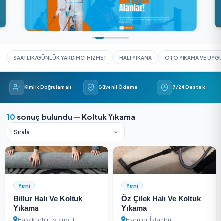
SAATLIK/GÜNLÜK YARDIMCI HIZMET
HALI YIKAMA
OTO YIK
Kimlik Doğrulamalı
Güvenli Ödeme
7/24 
10
sonuç bulundu — Koltuk Yıkama