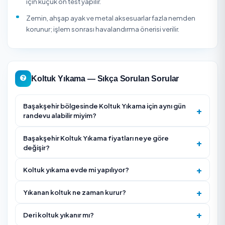
hizmet tamamlanana kadar güvence altındadır.
Koltuk yıkamada kumaşın suya dayanımı ve renk sabitliği
öncesi kontrol edilmelidir; kadife, nubuk görünümlü kum
keten dokuma ve açık renk tay tüyü döşemelerde yanlış f
veya fazla nem iz bırakabilir. Çocuklu ve evcil hayvanlı ev
idrar, süt, mama, ter ve tüy kaynaklı koku için leke çıkarm
dışında koku nötralizasyonu gerekebilir. Ahşap ayak, met
detay ve parke zeminin ıslanmaması için çevre koruması
yapılmalı; kuruma tamamlanana kadar koltuk
kullanılmamalıdır.
Koltuk Yıkama Firması Seçerken Nelere Dikkat Edil
Koltuğunuzun kumaş mı deri mi olduğunu belirtin — y
ürün deride çatlama, kumaşta leke yapabilir.
Yerinde (adreste) yıkama mı yoksa alıp götürme mi
olduğunu netleştirin; çoğu hizmet adreste yapılır.