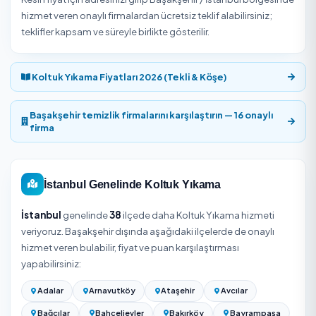
Başakşehir / İstanbul bölgesinde Koltuk Yıkama hizmeti
10 onaylı hizmet veren
₺300
'den başlayan fiyatlarla Te
Express'te. Müşteriler Koltuk Yıkama hizmetini ortalama
puanla değerlendirdi. Yukarıdaki listeden hizmet vereni 
uygun gün ve saat için online rezervasyon yapabilirsiniz.
Başakşehir / İstanbul Koltuk Yıkama Fiyatla
2026
Başakşehir / İstanbul bölgesinde
Koltuk Yıkama
hizmeti
₺300
'den başlıyor. Net tutar aşağıdaki etkenlere ve
seçtiğiniz hizmet verene göre belirlenir.
Koltuk yıkama fiyatı genellikle koltuk koltuğu (tekli/ikili/
üçlü/köşe) ya da oturma yeri adedi üzerinden hesaplanır