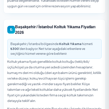
tasarruf sağlayan ve hijyen standardını yükselten bir hizme
İstanbul iline bağlı Başakşehir sınırlarında ev, ofis, apart
iş yerleri farklı kapsamlarda hizmet talep eder. İhtiyacınız
uygun paketi seçmek için önce beklentinizi netleştirmeni
ardından teklifleri karşılaştırmanız önerilir.
Başakşehir / İstanbul Koltuk Yıkama Özeti
10
300
₺
Onaylı Hizmet Veren
Başlangıç Fiyatı
5,0
/5
2 Müşteri Değerlendirmesi