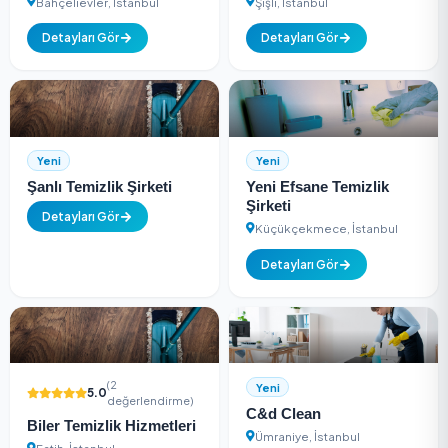
Detayları Gör
Yeni
Yeni
Beyaz Temizlik Şirketi
Pro Plus Koltuk Y
Bahçelievler, İstanbul
Şişli, İstanbul
Detayları Gör
Detayları Gör
Yeni
Yeni