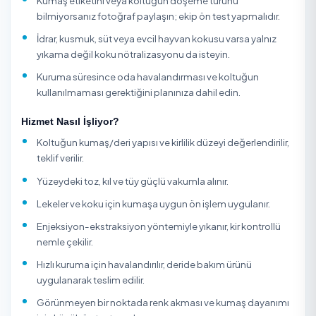
Koltuk yıkama, oturma gruplarının kumaş ya da deri yapı
göre değişen, evde yapılan yüzeysel temizliğin ulaşama
derin kir, ter, koku ve leke köklerini hedefleyen profesyone
hizmettir. Kumaş koltuklarda dokuya işlemiş toz akarları 
lekeler; deri koltuklarda ise kuruma ve çatlama riski yanlış
kimyasalla daha da kötüleşebilir. Profesyonel ekipler ko
adreste, taşımadan, kumaş/deri cinsine uygun ürün ve
enjeksiyon-ekstraksiyon (püskürt-emdir) yöntemiyle yık
kontrollü nemle çalışıp kısa kuruma süresi hedefler.
TemizlikExpress üzerinden koltuk yıkama hizmetini yerin
(adreste) yıkama olarak, kumaş ve deri koltuk ayrımıyla
deneyimli onaylı firmalar veya bireysel hizmet verenlerd
alabilirsiniz. Firmaların müşteri puanlarını, yorumlarını ve
fiyatlarını karşılaştırıp güvenle rezervasyon yaparsınız; t
hizmet verenler kimlik doğrulamasından geçer ve ödem