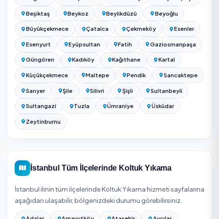
kumaş mı deri mi olduğu (deri ayrı bakım ürünü gerektirir), k
ve leke düzeyi, koku/evcil hayvan tüyü işlemi gerekip
gerekmediği ve yastık-minder sayısı fiyatı belirler. Köşe
takımları ve ağır lekeli koltuklar daha yüksek fiyatlandırılır.
fiyat için yukarıdaki listeden firma seçip koltuk takımınızı
detayıyla teklif alın.
Kesin fiyat için adresinizi girip Başakşehir / İstanbul böl
hizmet veren onaylı firmalardan ücretsiz teklif alabilirsiniz
teklifler kapsam ve süreyle birlikte gösterilir.
Koltuk Yıkama Fiyatları 2026 (Tekli & Köşe)
Başakşehir temizlik firmalarını karşılaştırın — 16 onayl
firma