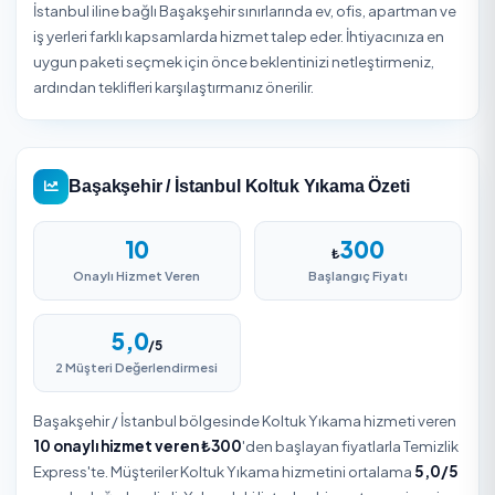
Hizmet detaylarını belirleyin, adres bilgilerinizi girin v
siparişinizi onaylayın.
3
Teslim Alın
Firma ekibi belirlenen zamanda hizmetinizi
gerçekleştirir. Güvenli ödeme ile işleminizi tamamlay
Başakşehir / İstanbul Koltuk Yıkama
Başakşehir ilçesinde yaşayanlar için Koltuk Yıkama, za