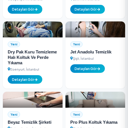
Yeni
Yeni
Billur Halı Ve Koltuk
Öz Çilek Halı Ve Ko
Yıkama
Yıkama
Başakşehir, İstanbul
Esenler, İstanbul
Detayları Gör
Detayları Gör
Yeni
Yeni
Dry Pak Kuru Temizleme
Jet Anadolu Temizl
Halı Koltuk Ve Perde
Şişli, İstanbul
Yıkama
Detayları Gör
Esenyurt, İstanbul