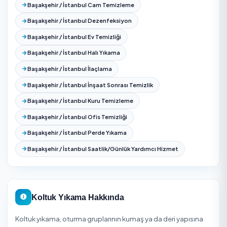
Sarıyer
Şile
Silivri
Şişli
Sultanbeyli
Sultangazi
Tuzla
Ümraniye
Üsküdar
Zeytinburnu
İstanbul Tüm İlçelerinde Koltuk Yıkama
İstanbul ilinin tüm ilçelerinde Koltuk Yıkama hizmeti sayf
aşağıdan ulaşabilir, bölgenizdeki durumu görebilirsiniz.
Adalar
Arnavutköy
Ataşehir
Avcılar
Bağcılar
Bahçelievler
Bakırköy
Bayramp
Beşiktaş
Beykoz
Beylikdüzü
Beyoğlu