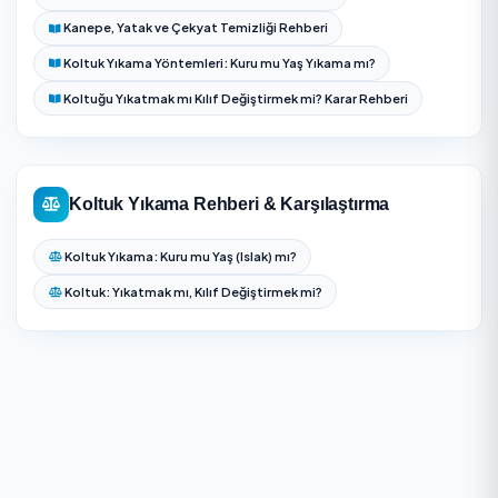
Koltuğun kumaş/deri yapısı ve kirlilik düzeyi değerlendi
teklif verilir.
Yüzeydeki toz, kıl ve tüy güçlü vakumla alınır.
Lekeler ve koku için kumaşa uygun ön işlem uygulanır
Enjeksiyon-ekstraksiyon yöntemiyle yıkanır, kir kontro
nemle çekilir.
Hızlı kuruma için havalandırılır, deride bakım ürünü
uygulanarak teslim edilir.
Görünmeyen bir noktada renk akması ve kumaş day
için küçük ön test yapılır.
Zemin, ahşap ayak ve metal aksesuarlar fazla nemd
korunur; işlem sonrası havalandırma önerisi verilir.