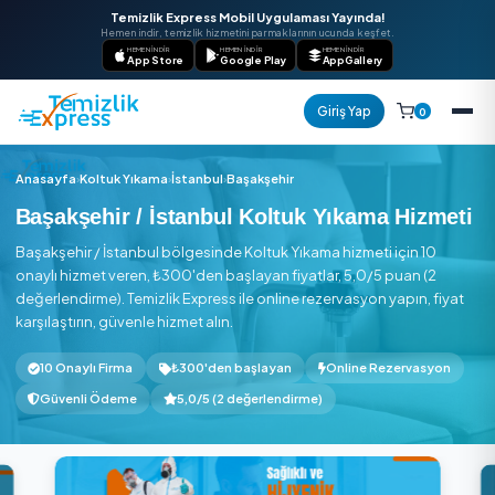
Temizlik Express Mobil Uygulaması Yayında!
Hemen indir, temizlik hizmetini parmaklarının ucunda keşfet.
HEMEN İNDIR
HEMEN İNDIR
HEMEN İNDIR
App Store
Google Play
AppGallery
Giriş Yap
Anasayfa
›
Koltuk Yıkama
›
İstanbul
›
Başakşehir
Başakşehir / İstanbul Koltuk Yıkama Hi
Başakşehir / İstanbul bölgesinde Koltuk Yıkama hizmeti için
onaylı hizmet veren, ₺300'den başlayan fiyatlar, 5,0/5 puan
değerlendirme). Temizlik Express ile online rezervasyon yapın
karşılaştırın, güvenle hizmet alın.
10 Onaylı Firma
₺300'den başlayan
Online Rezerv
Güvenli Ödeme
5,0/5 (2 değerlendirme)