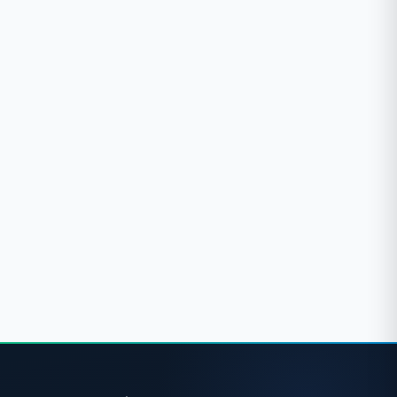
Kanepe, Yatak ve Çekyat Temizliği Rehberi
Koltuk Yıkama Yöntemleri: Kuru mu Yaş Yıkama mı?
Koltuğu Yıkatmak mı Kılıf Değiştirmek mi? Karar Rehberi
Koltuk Yıkama Rehberi & Karşılaştırma
Koltuk Yıkama: Kuru mu Yaş (Islak) mı?
Koltuk: Yıkatmak mı, Kılıf Değiştirmek mi?