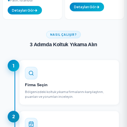
Şanlı Temizlik Şirketi
Yeni Efsane Temizl
Şirketi
Detayları Gör
Küçükçekmece, İstan
Detayları Gör
(2
Yeni
5.0
değerlendirme)
C&d Clean
Biler Temizlik Hizmetleri
Ümraniye, İstanbul
Fatih, İstanbul
Detayları Gör
Detayları Gör