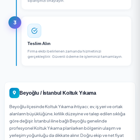
1
Firma Seçin
Bölgenizdeki koltuk yıkama firmalarını karşılaştırın,
puanları ve yorumları inceleyin.
2
Sipariş Oluşturun
Hizmet detaylarını belirleyin, adres bilgilerinizi girin v
siparişinizi onaylayın.