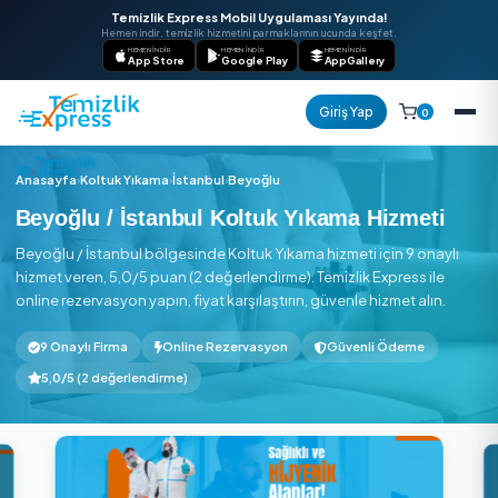
Temizlik Express Mobil Uygulaması Yayında!
Hemen indir, temizlik hizmetini parmaklarının ucunda keşfet.
HEMEN İNDIR
HEMEN İNDIR
HEMEN İNDIR
App Store
Google Play
AppGallery
Giriş Yap
Anasayfa
›
Koltuk Yıkama
›
İstanbul
›
Beyoğlu
Beyoğlu / İstanbul Koltuk Yıkama Hizm
Beyoğlu / İstanbul bölgesinde Koltuk Yıkama hizmeti için 9 
hizmet veren, 5,0/5 puan (2 değerlendirme). Temizlik Express
online rezervasyon yapın, fiyat karşılaştırın, güvenle hizmet a
9 Onaylı Firma
Online Rezervasyon
Güvenli Ödem
5,0/5 (2 değerlendirme)