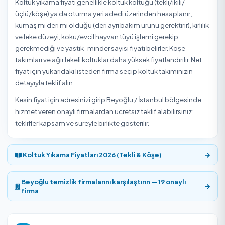
yerleşim yoğunluğu da dikkate alınır. Doğru ekip ve net fi
için adres bilgisiyle teklif almak en pratik yoldur.
Beyoğlu / İstanbul Koltuk Yıkama Özeti
9
5,0
/5
Onaylı Hizmet Veren
2 Müşteri Değerlendirm
Beyoğlu / İstanbul bölgesinde Koltuk Yıkama hizmeti ve
onaylı hizmet veren
Temizlik Express'te. Müşteriler Kolt
Yıkama hizmetini ortalama
5,0/5
puanla değerlendirdi.
Yukarıdaki listeden hizmet vereni seçip uygun gün ve saat
online rezervasyon yapabilirsiniz.