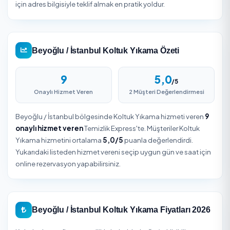
3
Teslim Alın
Firma ekibi belirlenen zamanda hizmetinizi
gerçekleştirir. Güvenli ödeme ile işleminizi tamamlay
Beyoğlu / İstanbul Koltuk Yıkama
Beyoğlu ilçesinde Koltuk Yıkama ihtiyacı; ev, iş yeri ve ort
alanların büyüklüğüne, kirlilik düzeyine ve talep edilen sık
göre değişir. İstanbul iline bağlı Beyoğlu genelinde
profesyonel Koltuk Yıkama planlarken bölgenin ulaşım v