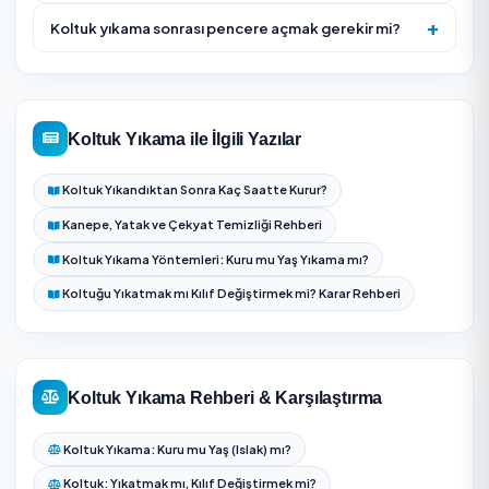
yıkama değil koku nötralizasyonu da isteyin.
Kuruma süresince oda havalandırması ve koltuğun
kullanılmaması gerektiğini planınıza dahil edin.
Hizmet Nasıl İşliyor?
Koltuğun kumaş/deri yapısı ve kirlilik düzeyi değerlendi
teklif verilir.
Yüzeydeki toz, kıl ve tüy güçlü vakumla alınır.
Lekeler ve koku için kumaşa uygun ön işlem uygulanır
Enjeksiyon-ekstraksiyon yöntemiyle yıkanır, kir kontro
nemle çekilir.
Hızlı kuruma için havalandırılır, deride bakım ürünü
uygulanarak teslim edilir.
Görünmeyen bir noktada renk akması ve kumaş day