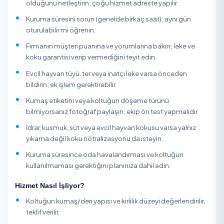
Beyoğlu / İstanbul Saatlik/Günlük Yardımcı Hizmet
Koltuk Yıkama Hakkında
Koltuk yıkama, oturma gruplarının kumaş ya da deri yapı
göre değişen, evde yapılan yüzeysel temizliğin ulaşama
derin kir, ter, koku ve leke köklerini hedefleyen profesyone
hizmettir. Kumaş koltuklarda dokuya işlemiş toz akarları 
lekeler; deri koltuklarda ise kuruma ve çatlama riski yanlış
kimyasalla daha da kötüleşebilir. Profesyonel ekipler ko
adreste, taşımadan, kumaş/deri cinsine uygun ürün ve
enjeksiyon-ekstraksiyon (püskürt-emdir) yöntemiyle yık
kontrollü nemle çalışıp kısa kuruma süresi hedefler.
TemizlikExpress üzerinden koltuk yıkama hizmetini yerin