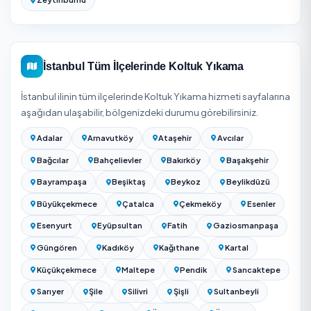
Koltuk Yıkama Fiyatları 2026 (Tekli & Köşe)
Beyoğlu temizlik firmalarını karşılaştırın — 19 onaylı
firma
İstanbul Genelinde Koltuk Yıkama
İstanbul
genelinde
38
ilçede daha Koltuk Yıkama hizme
veriyoruz. Beyoğlu dışında aşağıdaki ilçelerde de onaylı
hizmet veren bulabilir, fiyat ve puan karşılaştırması
yapabilirsiniz:
Adalar
Arnavutköy
Ataşehir
Avcılar
Bağcılar
Bahçelievler
Bakırköy
Başakşehi