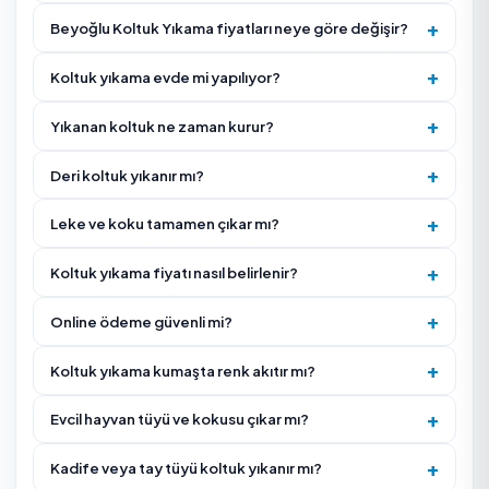
Koltuk Yıkama Firması Seçerken Nelere Dikkat Edil
Koltuğunuzun kumaş mı deri mi olduğunu belirtin — y
ürün deride çatlama, kumaşta leke yapabilir.
Yerinde (adreste) yıkama mı yoksa alıp götürme mi
olduğunu netleştirin; çoğu hizmet adreste yapılır.
Kuruma süresini sorun (genelde birkaç saat); aynı gü
oturulabilir mi öğrenin.
Firmanın müşteri puanına ve yorumlarına bakın; leke 
koku garantisi verip vermediğini teyit edin.
Evcil hayvan tüyü, ter veya inatçı leke varsa önceden
bildirin; ek işlem gerektirebilir.
Kumaş etiketini veya koltuğun döşeme türünü
bilmiyorsanız fotoğraf paylaşın; ekip ön test yapmalıd
İdrar, kusmuk, süt veya evcil hayvan kokusu varsa yaln