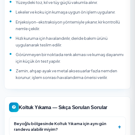
(adreste) yıkama olarak, kumaş ve deri koltuk ayrımıyla
deneyimli onaylı firmalar veya bireysel hizmet verenlerd
alabilirsiniz. Firmaların müşteri puanlarını, yorumlarını ve
fiyatlarını karşılaştırıp güvenle rezervasyon yaparsınız; t
hizmet verenler kimlik doğrulamasından geçer ve ödem
hizmet tamamlanana kadar güvence altındadır.
Koltuk yıkamada kumaşın suya dayanımı ve renk sabitliği
öncesi kontrol edilmelidir; kadife, nubuk görünümlü kum
keten dokuma ve açık renk tay tüyü döşemelerde yanlış f
veya fazla nem iz bırakabilir. Çocuklu ve evcil hayvanlı ev
idrar, süt, mama, ter ve tüy kaynaklı koku için leke çıkarm
dışında koku nötralizasyonu gerekebilir. Ahşap ayak, met
detay ve parke zeminin ıslanmaması için çevre koruması
yapılmalı; kuruma tamamlanana kadar koltuk
kullanılmamalıdır.