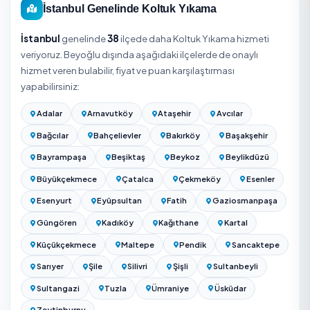
Beyoğlu / İstanbul Koltuk Yıkama Fiyatları 
Koltuk yıkama fiyatı genellikle koltuk koltuğu (tekli/ikili/
üçlü/köşe) ya da oturma yeri adedi üzerinden hesaplanır
kumaş mı deri mi olduğu (deri ayrı bakım ürünü gerektirir), k
ve leke düzeyi, koku/evcil hayvan tüyü işlemi gerekip
gerekmediği ve yastık-minder sayısı fiyatı belirler. Köşe
takımları ve ağır lekeli koltuklar daha yüksek fiyatlandırılır.
fiyat için yukarıdaki listeden firma seçip koltuk takımınızı
detayıyla teklif alın.
Kesin fiyat için adresinizi girip Beyoğlu / İstanbul bölges
hizmet veren onaylı firmalardan ücretsiz teklif alabilirsiniz
teklifler kapsam ve süreyle birlikte gösterilir.