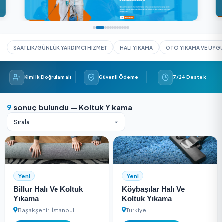
SAATLIK/GÜNLÜK YARDIMCI HIZMET
HALI YIKAMA
OTO YIK
Kimlik Doğrulamalı
Güvenli Ödeme
7/24 
9
sonuç bulundu — Koltuk Yıkama