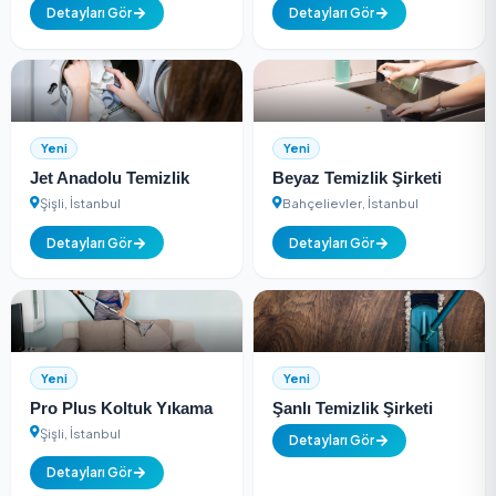
Yeni
Yeni
Billur Halı Ve Koltuk
Köybaşılar Halı Ve
Yıkama
Koltuk Yıkama
Başakşehir, İstanbul
Türkiye
Detayları Gör
Detayları Gör
Yeni
Yeni
Jet Anadolu Temizlik
Beyaz Temizlik Şirk
Şişli, İstanbul
Bahçelievler, İstanbul
Detayları Gör
Detayları Gör